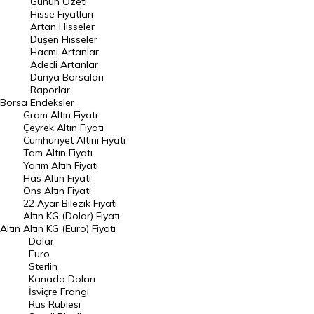
Günün Özeti
En Çok Artan Hisseler
Hisse Fiyatları
Artan Hisseler
En Çok Düşen Hisseler
Düşen Hisseler
Hacmi Artanlar
Hacmi Artanlar
Adedi Artanlar
Geçmiş Kapanışlar
Dünya Borsaları
Raporlar
Dünya Borsaları
Borsa
Endeksler
Gram Altın Fiyatı
Raporlar
Çeyrek Altın Fiyatı
Endeksler
Cumhuriyet Altını Fiyatı
Tam Altın Fiyatı
Yarım Altın Fiyatı
DÖVİZ
Has Altın Fiyatı
Ons Altın Fiyatı
Döviz Kuru
22 Ayar Bilezik Fiyatı
Dolar Kuru
Altın KG (Dolar) Fiyatı
Altın
Altın KG (Euro) Fiyatı
Euro Kuru
Dolar
Euro
Pound Kuru
Sterlin
Kanada Doları
Frank Kuru
İsviçre Frangı
Riyal Kuru
Rus Rublesi