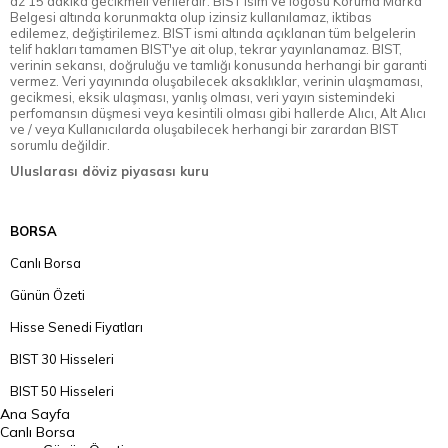
az 15 dakika gecikmeli verilerdir. BIST isim ve logosu Koruma Marka
Belgesi altında korunmakta olup izinsiz kullanılamaz, iktibas
edilemez, değiştirilemez. BIST ismi altında açıklanan tüm belgelerin
telif hakları tamamen BIST'ye ait olup, tekrar yayınlanamaz. BIST,
verinin sekansı, doğruluğu ve tamlığı konusunda herhangi bir garanti
vermez. Veri yayınında oluşabilecek aksaklıklar, verinin ulaşmaması,
gecikmesi, eksik ulaşması, yanlış olması, veri yayın sistemindeki
perfomansın düşmesi veya kesintili olması gibi hallerde Alıcı, Alt Alıcı
ve / veya Kullanıcılarda oluşabilecek herhangi bir zarardan BIST
sorumlu değildir.
Uluslarası döviz piyasası kuru
BORSA
Canlı Borsa
Günün Özeti
Hisse Senedi Fiyatları
BIST 30 Hisseleri
BIST 50 Hisseleri
Ana Sayfa
BIST 100 Hisseleri
Canlı Borsa