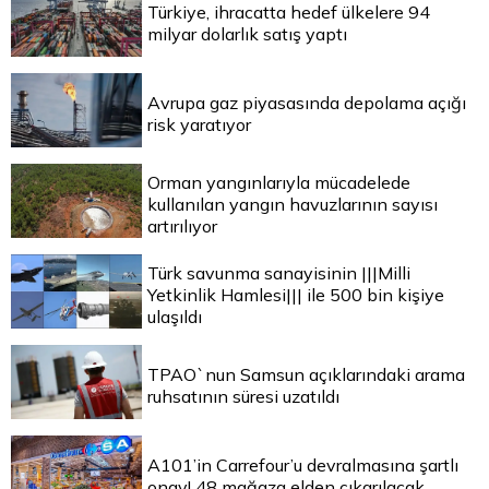
Türkiye, ihracatta hedef ülkelere 94
milyar dolarlık satış yaptı
Avrupa gaz piyasasında depolama açığı
risk yaratıyor
Orman yangınlarıyla mücadelede
kullanılan yangın havuzlarının sayısı
artırılıyor
Türk savunma sanayisinin |||Milli
Yetkinlik Hamlesi||| ile 500 bin kişiye
ulaşıldı
TPAO`nun Samsun açıklarındaki arama
ruhsatının süresi uzatıldı
A101’in Carrefour’u devralmasına şartlı
onay! 48 mağaza elden çıkarılacak