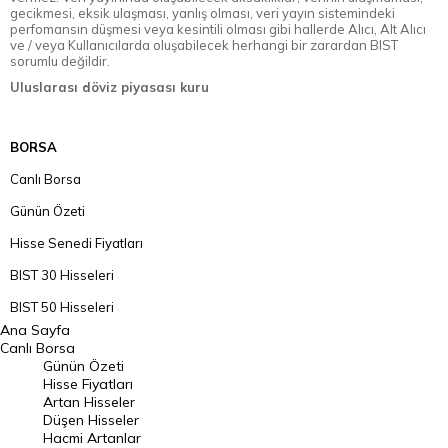
gecikmesi, eksik ulaşması, yanlış olması, veri yayın sistemindeki
perfomansın düşmesi veya kesintili olması gibi hallerde Alıcı, Alt Alıcı
ve / veya Kullanıcılarda oluşabilecek herhangi bir zarardan BIST
sorumlu değildir.
Uluslarası döviz piyasası kuru
BORSA
Canlı Borsa
Günün Özeti
Hisse Senedi Fiyatları
BIST 30 Hisseleri
BIST 50 Hisseleri
Ana Sayfa
BIST 100 Hisseleri
Canlı Borsa
Günün Özeti
En Çok Artan Hisseler
Hisse Fiyatları
Artan Hisseler
En Çok Düşen Hisseler
Düşen Hisseler
Hacmi Artanlar
Hacmi Artanlar