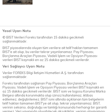
Yasal Uyarı Notu
© BİST Verileri Foreks tarafından 15 dakika gecikmeli
sağlanmaktadır.
BIST piyasalarında oluşan tüm verilere ait telif hakları tamamen
BIST'e ait olup, bu veriler tekrar yayınlanamaz. Pay Piyasası,
Borçlanma Araçları Piyasası, Vadeli İşlem ve Opsiyon Piyasası
verileri BIST kaynaklı en az 15 dakika gecikmeli verilerdir.
Veri Sağlayıcı Uyarı Notu
Veriler FOREKS Bilgi İletişim Hizmetleri A.Ş. tarafından
sağlanmaktadır.
Foreks tarafından sağlanan Pay Piyasası, Borçlanma Araçları
Piyasası, Vadeli İşlem ve Opsiyon Piyasası verileri BIST kaynaklı en
az 15 dakika gecikmeli verilerdir. BIST isim ve logosu Koruma Marka
Belgesi altında korunmakta olup izinsiz kullanılamaz, iktibas
edilemez, değiştirilemez. BIST ismi altında açıklanan tüm belgelerin
telif hakları tamamen BIST'ye ait olup, tekrar yayınlanamaz. BIST,
verinin sekansı, doğruluğu ve tamlığı konusunda herhangi bir garanti
vermez. Veri yayınında oluşabilecek aksaklıklar, verinin ulaşmaması,