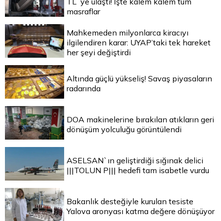
TL`ye ulaştı! İşte kalem kalem tüm
masraflar
Mahkemeden milyonlarca kiracıyı
ilgilendiren karar: UYAP’taki tek hareket
her şeyi değiştirdi
Altında güçlü yükseliş! Savaş piyasaların
radarında
DOA makinelerine bırakılan atıkların geri
dönüşüm yolculuğu görüntülendi
ASELSAN`ın geliştirdiği sığınak delici
|||TOLUN P||| hedefi tam isabetle vurdu
Bakanlık desteğiyle kurulan tesiste
Yalova aronyası katma değere dönüşüyor