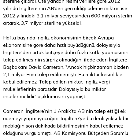
sterline çıkardı. Öte yandan resmi verilere göre 2012
yılında İngiltere’nin AB’den geri aldığı ödeme miktarı ise
2012 yılındaki 3,1 milyar seviyesinden 600 milyon sterlin
artarak, 3,7 milyar sterline yükseldi.
Hafta başında İngiliz ekonomisinin birçok Avrupa
ekonomisine göre daha hızlı büyüdüğünü, dolayısıyla
İngiltere'den ortak bütçeye daha fazla katkı yapmasının
talep edilmesinin sürpriz olmadığını ifade eden İngiltere
Başbakanı David Cameron, "Ancak hiçbir zaman bizden
2,1 milyar
Euro
talep edilmemişti. Bu miktar kesinlikle
kabul edilemez. Talep edilen miktar, İngiliz vergi
mükelleflerinin parasıdır. Dolayısıyla bu miktar
incelenmelidir" açıklamasını yapmıştı.
Cameron, İngiltere’nin 1 Aralık’ta AB’nin talep ettiği ek
ödemeyi yapmayacağını, İngiltere’ye bu denli yüksek bir
meblağın son dakikada bildirilmesinin kabul edilemez
olduğunu vurgulamıştı. AB Komisyonu Bütçeden Sorumlu