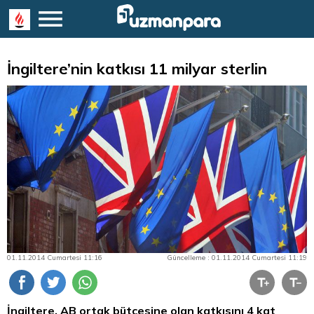
İngiltere’nin katkısı 11 milyar sterlin
01.11.2014 Cumartesi 11:16
Güncelleme : 01.11.2014 Cumartesi 11:19
İngiltere, AB ortak bütçesine olan katkısını 4 kat