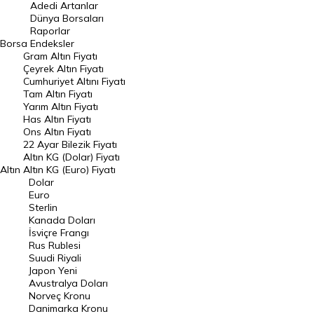
Adedi Artanlar
Geçmiş Kapanışlar
Dünya Borsaları
Raporlar
Dünya Borsaları
Borsa
Endeksler
Gram Altın Fiyatı
Raporlar
Çeyrek Altın Fiyatı
Endeksler
Cumhuriyet Altını Fiyatı
Tam Altın Fiyatı
Yarım Altın Fiyatı
DÖVİZ
Has Altın Fiyatı
Ons Altın Fiyatı
Döviz Kuru
22 Ayar Bilezik Fiyatı
Dolar Kuru
Altın KG (Dolar) Fiyatı
Altın
Altın KG (Euro) Fiyatı
Euro Kuru
Dolar
Euro
Pound Kuru
Sterlin
Kanada Doları
Frank Kuru
İsviçre Frangı
Riyal Kuru
Rus Rublesi
Suudi Riyali
Avustralya Doları
Japon Yeni
Avustralya Doları
Danimarka Kronu Kuru
Norveç Kronu
Danimarka Kronu
Kanada Doları Kuru