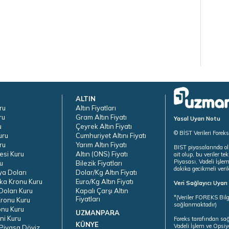
ALTIN
ru
Altın Fiyatları
ru
Gram Altın Fiyatı
Yasal Uyarı Notu
u
Çeyrek Altın Fiyatı
© BİST Verileri Forek
uru
Cumhuriyet Altını Fiyatı
ru
Yarım Altın Fiyatı
BIST piyasalarında ol
esi Kuru
Altın (ONS) Fiyatı
ait olup, bu veriler 
Piyasası, Vadeli İşle
u
Bilezik Fiyatları
dakika gecikmeli veril
ya Doları
Dolar/Kg Altın Fiyatı
ka Kronu Kuru
Euro/Kg Altın Fiyatı
Veri Sağlayıcı Uyar
oları Kuru
Kapalı Çarşı Altın
*(Veriler FOREKS Bilg
Fiyatları
ronu Kuru
sağlanmaktadır)
onu Kuru
UZMANPARA
ni Kuru
Foreks tarafından sa
KÜNYE
Vadeli İşlem ve Opsiy
Piyasa Döviz