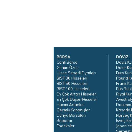
BORSA
DÖVİZ
Canlı Borsa
Döviz Ku
Günün Özeti
Dolar Ku
Hisse Senedi Fiyatları
Euro Kur
BIST 30 Hisseleri
Pound K
BIST 50 Hisseleri
Frank Ku
BIST 100 Hisseleri
Rus Rubl
En Çok Artan Hisseler
Riyal Kur
En Çok Düşen Hisseler
Avustral
Hacmi Artanlar
Danimar
Geçmiş Kapanışlar
Kanada D
Dünya Borsaları
Norveç K
Raporlar
İsveç Kr
Endeksler
Japon Ye
Serbest 