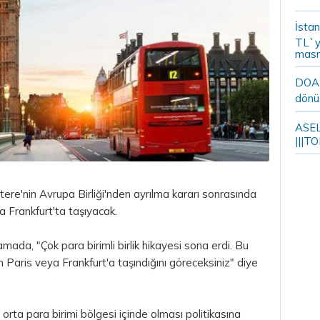
İstan
TL`y
masr
DOA m
dönü
ASELS
|||TO
tere'nin Avrupa Birliği'nden ayrılma kararı sonrasında
 Frankfurt'ta taşıyacak.
klamada, "Çok
para
birimli birlik hikayesi sona erdi. Bu
 Paris veya Frankfurt'a taşındığını göreceksiniz" diye
orta para birimi bölgesi içinde olması politikasına