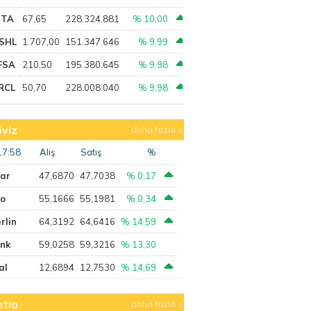
PTA
67,65
228.324.881
% 10,00
SHL
1.707,00
151.347.646
% 9,99
FSA
210,50
195.380.645
% 9,98
RCL
50,70
228.008.040
% 9,98
viz
daha fazla
17:58
Alış
Satış
%
lar
47,6870
47,7038
% 0,17
ro
55,1666
55,1981
% 0,34
rlin
64,3192
64,6416
% 14,59
ank
59,0258
59,3216
% 13,30
al
12,6894
12,7530
% 14,69
tia
daha fazla