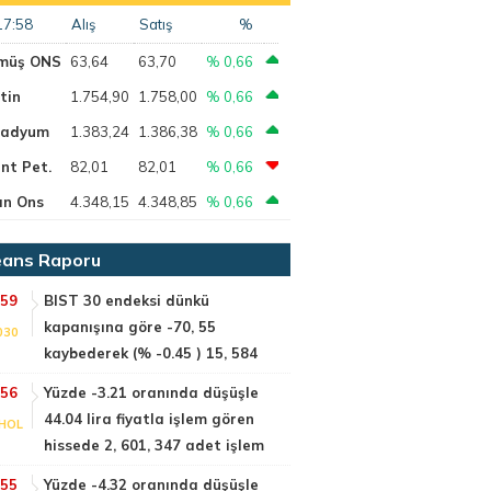
17:58
Alış
Satış
%
müş ONS
63,64
63,70
% 0,66
tin
1.754,90
1.758,00
% 0,66
ladyum
1.383,24
1.386,38
% 0,66
nt Pet.
82,01
82,01
% 0,66
ın Ons
4.348,15
4.348,85
% 0,66
ans Raporu
:59
BIST 30 endeksi dünkü
kapanışına göre -70, 55
030
kaybederek (% -0.45 ) 15, 584
:56
Yüzde -3.21 oranında düşüşle
44.04 lira fiyatla işlem gören
HOL
hissede 2, 601, 347 adet işlem
:55
Yüzde -4.32 oranında düşüşle