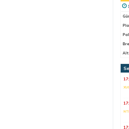
Gü
Pla
Pa
Bre
Alt
Se
17
XU
17
NT
17