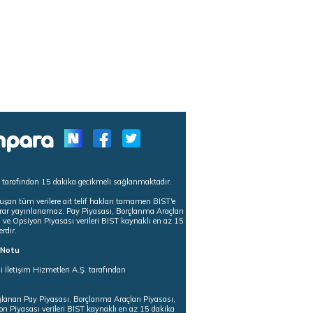
s tarafından 15 dakika gecikmeli sağlanmaktadır.
uşan tüm verilere ait telif hakları tamamen BIST'e
tekrar yayınlanamaz. Pay Piyasası, Borçlanma Araçları
m ve Opsiyon Piyasası verileri BIST kaynaklı en az 15
erdir.
ı Notu
i İletişim Hizmetleri A.Ş. tarafından
ğlanan Pay Piyasası, Borçlanma Araçları Piyasası,
on Piyasası verileri BIST kaynaklı en az 15 dakika