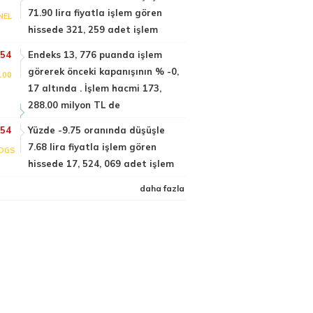
71.90 lira fiyatla işlem gören
NEL
hissede 321, 259 adet işlem
:54
Endeks 13, 776 puanda işlem
görerek önceki kapanışının % -0,
100
17 altında . İşlem hacmi 173,
288.00 milyon TL de
:54
Yüzde -9.75 oranında düşüşle
7.68 lira fiyatla işlem gören
DGS
hissede 17, 524, 069 adet işlem
daha fazla