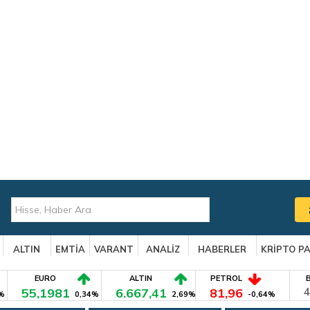
ALTIN
EMTİA
VARANT
ANALİZ
HABERLER
KRİPTO P
EURO
ALTIN
PETROL
55,1981
6.667,41
81,96
4
%
0,34%
2,69%
-0,64%