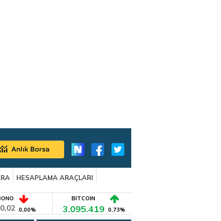
ARA
HESAPLAMA ARAÇLARI
BONO
BITCOIN
0,02
3.095.419
0,00%
0,73%