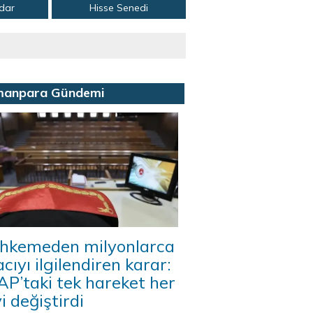
adar
Hisse Senedi
manpara Gündemi
hkemeden milyonlarca
acıyı ilgilendiren karar:
P’taki tek hareket her
i değiştirdi