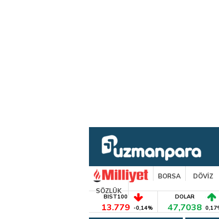
BORSA
DÖVİZ
SÖZLÜK
BIST100
DOLAR
13.779
47,7038
-0,14%
0,17