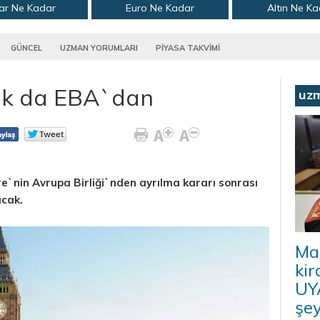
ar Ne Kadar
Euro Ne Kadar
Altın Ne K
GÜNCEL
UZMAN YORUMLARI
PİYASA TAKVİMİ
 şok da EBA`dan
uz
re`nin Avrupa Birliği`nden ayrılma kararı sonrası
acak.
Ma
kir
UYA
şey