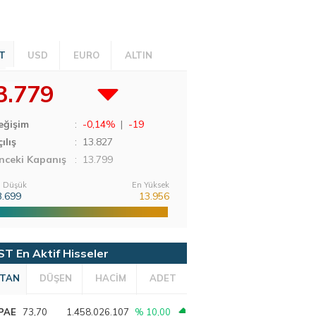
T
USD
EURO
ALTIN
3.779
eğişim
:
-0,14%
|
-19
ılış
:
13.827
nceki Kapanış
: 13.799
 Düşük
En Yüksek
3.699
13.956
ST En Aktif Hisseler
TAN
DÜŞEN
HACİM
ADET
PAE
73,70
1.458.026.107
% 10,00