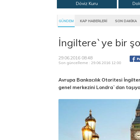
Döviz Kuru
Dol
GÜNDEM
KAP HABERLERİ
SON DAKİKA
İngiltere`ye bir
29.06.2016 08:48
Son güncelleme : 29.06.2016 12:00
Avrupa Bankacılık Otoritesi İngilte
genel merkezini Londra`dan taşıy