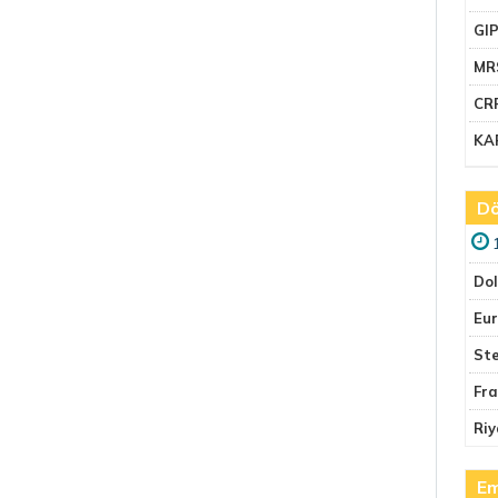
GI
MR
CR
KA
Dö
Do
Eu
Ste
Fr
Riy
Em