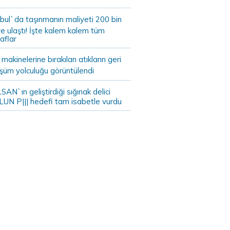
bul`da taşınmanın maliyeti 200 bin
e ulaştı! İşte kalem kalem tüm
aflar
akinelerine bırakılan atıkların geri
şüm yolculuğu görüntülendi
AN`ın geliştirdiği sığınak delici
LUN P||| hedefi tam isabetle vurdu