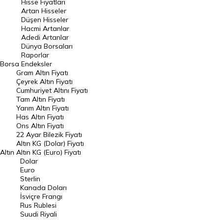
Hisse Fiyatları
Artan Hisseler
En Çok Düşen Hisseler
Düşen Hisseler
Hacmi Artanlar
Hacmi Artanlar
Adedi Artanlar
Geçmiş Kapanışlar
Dünya Borsaları
Raporlar
Dünya Borsaları
Borsa
Endeksler
Gram Altın Fiyatı
Raporlar
Çeyrek Altın Fiyatı
Endeksler
Cumhuriyet Altını Fiyatı
Tam Altın Fiyatı
Yarım Altın Fiyatı
DÖVİZ
Has Altın Fiyatı
Ons Altın Fiyatı
Döviz Kuru
22 Ayar Bilezik Fiyatı
Dolar Kuru
Altın KG (Dolar) Fiyatı
Altın
Altın KG (Euro) Fiyatı
Euro Kuru
Dolar
Euro
Pound Kuru
Sterlin
Kanada Doları
Frank Kuru
İsviçre Frangı
Riyal Kuru
Rus Rublesi
Suudi Riyali