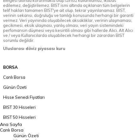
Belgesi altında korunmakta olup izinsiz kullanılamaz, iktibas
edilemez, değiştirilemez. BIST ismi altında açıklanan tüm belgelerin
telif hakları tamamen BIST'ye ait olup, tekrar yayınlanamaz. BIST,
verinin sekansı, doğruluğu ve tamlığı konusunda herhangi bir garanti
vermez. Veri yayınında oluşabilecek aksaklıklar, verinin ulaşmaması,
gecikmesi, eksik ulaşması, yanlış olması, veri yayın sistemindeki
perfomansın düşmesi veya kesintili olması gibi hallerde Alıcı, Alt Alıcı
ve / veya Kullanıcılarda oluşabilecek herhangi bir zarardan BIST
sorumlu değildir.
Uluslarası döviz piyasası kuru
BORSA
Canlı Borsa
Günün Özeti
Hisse Senedi Fiyatları
BIST 30 Hisseleri
BIST 50 Hisseleri
Ana Sayfa
BIST 100 Hisseleri
Canlı Borsa
Günün Özeti
En Çok Artan Hisseler