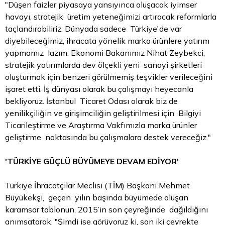
"Düşen faizler piyasaya yansıyınca oluşacak iyimser
havayı, stratejik üretim yeteneğimizi artıracak reformlarla
taçlandırabiliriz. Dünyada sadece Türkiye'de var
diyebileceğimiz, ihracata yönelik marka ürünlere yatırım
yapmamız lazım. Ekonomi Bakanımız Nihat Zeybekci,
stratejik yatırımlarda dev ölçekli yeni sanayi şirketleri
oluşturmak için benzeri görülmemiş teşvikler verileceğini
işaret etti. İş dünyası olarak bu çalışmayı heyecanla
bekliyoruz. İstanbul Ticaret Odası olarak biz de
yenilikçiliğin ve girişimciliğin geliştirilmesi için Bilgiyi
Ticarileştirme ve Araştırma Vakfımızla marka ürünler
geliştirme noktasında bu çalışmalara destek vereceğiz."
'TÜRKİYE GÜÇLÜ BÜYÜMEYE DEVAM EDİYOR'
Türkiye İhracatçılar Meclisi (TİM) Başkanı Mehmet
Büyükekşi, geçen yılın başında büyümede oluşan
karamsar tablonun, 2015’in son çeyreğinde dağıldığını
anımsatarak, "Şimdi ise görüyoruz ki, son iki çeyrekte