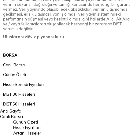
verinin sekansı, doğruluğu ve tamlığı konusunda herhangi bir garanti
vermez. Veri yayınında oluşabilecek aksaklıklar, verinin ulaşmaması,
gecikmesi, eksik ulaşması, yanlış olması, veri yayın sistemindeki
perfomansın düşmesi veya kesintili olması gibi hallerde Alıcı, Alt Alıcı
ve / veya Kullanıcılarda oluşabilecek herhangi bir zarardan BIST
sorumlu değildir.
Uluslarası döviz piyasası kuru
BORSA
Canlı Borsa
Günün Özeti
Hisse Senedi Fiyatları
BIST 30 Hisseleri
BIST 50 Hisseleri
Ana Sayfa
BIST 100 Hisseleri
Canlı Borsa
Günün Özeti
En Çok Artan Hisseler
Hisse Fiyatları
Artan Hisseler
En Çok Düşen Hisseler