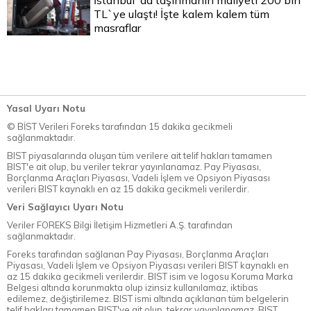
İstanbul`da taşınmanın maliyeti 200 bin
TL`ye ulaştı! İşte kalem kalem tüm
masraflar
Yasal Uyarı Notu
© BİST Verileri Foreks tarafından 15 dakika gecikmeli
sağlanmaktadır.
BIST piyasalarında oluşan tüm verilere ait telif hakları tamamen
BIST'e ait olup, bu veriler tekrar yayınlanamaz. Pay Piyasası,
Borçlanma Araçları Piyasası, Vadeli İşlem ve Opsiyon Piyasası
verileri BIST kaynaklı en az 15 dakika gecikmeli verilerdir.
Veri Sağlayıcı Uyarı Notu
Veriler FOREKS Bilgi İletişim Hizmetleri A.Ş. tarafından
sağlanmaktadır.
Foreks tarafından sağlanan Pay Piyasası, Borçlanma Araçları
Piyasası, Vadeli İşlem ve Opsiyon Piyasası verileri BIST kaynaklı en
az 15 dakika gecikmeli verilerdir. BIST isim ve logosu Koruma Marka
Belgesi altında korunmakta olup izinsiz kullanılamaz, iktibas
edilemez, değiştirilemez. BIST ismi altında açıklanan tüm belgelerin
telif hakları tamamen BIST'ye ait olup, tekrar yayınlanamaz. BIST,