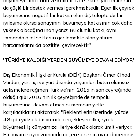
büyümeye, ihracatın ve kaliteli özel sektör yatırımlarının
da güçlü bir destek vermesi gerekmektedir. Eğer ilk çeyrek
büyümesine negatif bir katkısı olan dış talepte de bir
iyileşme olursa sanayinin büyümeye katkısının çok daha
yüksek olacağına inanıyoruz. Bu olumlu katkı, aynı
zamanda özel sektörün gerilemekte olan yatırım
harcamalarını da pozitife çevirecektir."
'TÜRKİYE KALDIĞI YERDEN BÜYÜMEYE DEVAM EDİYOR'
Dış Ekonomik İlişkiler Kurulu (DEİK) Başkanı Ömer Cihad
Vardan, yurt içi ve yurt dışında yaşanılan bütün olumsuz
gelişmelere rağmen Türkiye’nin 2015’in son çeyreğinde
olduğu gibi 2016’nın ilk çeyreğinde de tempolu
büyümesine devam etmesini memnuniyetle
karşıladıklarını aktararak, "Beklentilerin üzerinde yüzde
4,8 gibi yüksek bir oranda gerçekleşen ilk çeyrek
büyümesi, iş dünyamıza ileriye dönük olarak ümit veriyor.
Bu büyüme aynı zamanda geçen senenin aynı dönemine