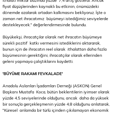
ithalatı miktar bazında yüzde 7,4 artış gösterdi. Ancak
fiyat düşüşlerinden kaynaklı bu etkinin, önümüzdeki
dönemde azalarak ortadan kalkmasını bekliyoruz. İşte o
zaman net ihracatımız büyümeyi istediğimiz seviyelerde
destekleyecek." değerlendirmesinde bulundu.
Büyükekşi, ihracatçılar olarak net ihracatın büyümeye
sürekli pozitif katkı vermesini istediklerini aktararak,
bunun için de ihracatın reel olarak ithalattan daha fazla
büyümesinin gerektiğini, ihracatçılar olarak ellerinden
geleni yapmaya çalıştıklarını kaydetti.
'BÜYÜME RAKAMI FEVKALADE'
Anadolu Aslanları İşadamları Derneği (ASKON) Genel
Başkanı Mustafa Koca, bütün beklentilerin iyimser olarak
yüzde 4,5 seviyelerinde olduğunu, ancak daha da yüksek
bir sonuçla gerçekleşmenin yüzde 4,8 olduğunu anlatarak,
"Küresel anlamda bir türlü içinden çıkılamayan ekonomik