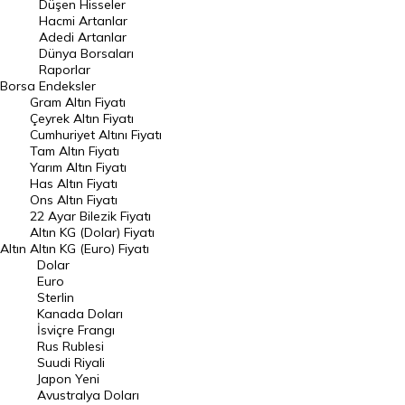
Düşen Hisseler
Hacmi Artanlar
Hacmi Artanlar
Adedi Artanlar
Geçmiş Kapanışlar
Dünya Borsaları
Raporlar
Dünya Borsaları
Borsa
Endeksler
Gram Altın Fiyatı
Raporlar
Çeyrek Altın Fiyatı
Endeksler
Cumhuriyet Altını Fiyatı
Tam Altın Fiyatı
Yarım Altın Fiyatı
DÖVİZ
Has Altın Fiyatı
Ons Altın Fiyatı
Döviz Kuru
22 Ayar Bilezik Fiyatı
Dolar Kuru
Altın KG (Dolar) Fiyatı
Altın
Altın KG (Euro) Fiyatı
Euro Kuru
Dolar
Euro
Pound Kuru
Sterlin
Kanada Doları
Frank Kuru
İsviçre Frangı
Riyal Kuru
Rus Rublesi
Suudi Riyali
Avustralya Doları
Japon Yeni
Avustralya Doları
Danimarka Kronu Kuru