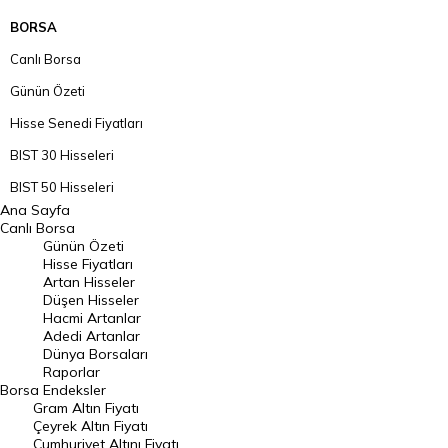
BORSA
Canlı Borsa
Günün Özeti
Hisse Senedi Fiyatları
BIST 30 Hisseleri
BIST 50 Hisseleri
Ana Sayfa
BIST 100 Hisseleri
Canlı Borsa
Günün Özeti
En Çok Artan Hisseler
Hisse Fiyatları
Artan Hisseler
En Çok Düşen Hisseler
Düşen Hisseler
Hacmi Artanlar
Hacmi Artanlar
Adedi Artanlar
Geçmiş Kapanışlar
Dünya Borsaları
Raporlar
Dünya Borsaları
Borsa
Endeksler
Gram Altın Fiyatı
Raporlar
Çeyrek Altın Fiyatı
Endeksler
Cumhuriyet Altını Fiyatı