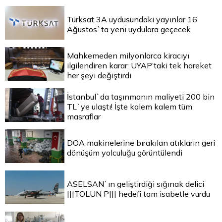
Türksat 3A uydusundaki yayınlar 16
Ağustos`ta yeni uydulara geçecek
Mahkemeden milyonlarca kiracıyı
ilgilendiren karar: UYAP’taki tek hareket
her şeyi değiştirdi
İstanbul`da taşınmanın maliyeti 200 bin
TL`ye ulaştı! İşte kalem kalem tüm
masraflar
DOA makinelerine bırakılan atıkların geri
dönüşüm yolculuğu görüntülendi
ASELSAN`ın geliştirdiği sığınak delici
|||TOLUN P||| hedefi tam isabetle vurdu