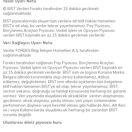
Yasal Uyarı Notu
© BİST Verileri Foreks tarafından 15 dakika gecikmeli
sağlanmaktadır.
BIST piyasalarında oluşan tüm verilere ait telif hakları tamamen
BIST'e ait olup, bu veriler tekrar yayınlanamaz. Pay Piyasası,
Borçlanma Araçları Piyasası, Vadeli İşlem ve Opsiyon Piyasası
verileri BIST kaynaklı en az 15 dakika gecikmeli verilerdir.
Veri Sağlayıcı Uyarı Notu
Veriler FOREKS Bilgi İletişim Hizmetleri A.Ş. tarafından
sağlanmaktadır.
Foreks tarafından sağlanan Pay Piyasası, Borçlanma Araçları
Piyasası, Vadeli İşlem ve Opsiyon Piyasası verileri BIST kaynaklı en
az 15 dakika gecikmeli verilerdir. BIST isim ve logosu Koruma Marka
Belgesi altında korunmakta olup izinsiz kullanılamaz, iktibas
edilemez, değiştirilemez. BIST ismi altında açıklanan tüm belgelerin
telif hakları tamamen BIST'ye ait olup, tekrar yayınlanamaz. BIST,
verinin sekansı, doğruluğu ve tamlığı konusunda herhangi bir garanti
vermez. Veri yayınında oluşabilecek aksaklıklar, verinin ulaşmaması,
gecikmesi, eksik ulaşması, yanlış olması, veri yayın sistemindeki
perfomansın düşmesi veya kesintili olması gibi hallerde Alıcı, Alt Alıcı
ve / veya Kullanıcılarda oluşabilecek herhangi bir zarardan BIST
sorumlu değildir.
Uluslarası döviz piyasası kuru