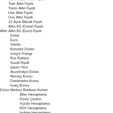
Tam Altın Fiyatı
Yarım Altın Fiyatı
DÖVİZ
Has Altın Fiyatı
Ons Altın Fiyatı
Döviz Kuru
22 Ayar Bilezik Fiyatı
Dolar Kuru
Altın KG (Dolar) Fiyatı
Altın
Altın KG (Euro) Fiyatı
Euro Kuru
Dolar
Euro
Pound Kuru
Sterlin
Kanada Doları
Frank Kuru
İsviçre Frangı
Riyal Kuru
Rus Rublesi
Suudi Riyali
Avustralya Doları
Japon Yeni
Avustralya Doları
Danimarka Kronu Kuru
Norveç Kronu
Danimarka Kronu
Kanada Doları Kuru
İsveç Kronu
Döviz
Merkez Bankası Kurlari
Norveç Kronu Kuru
Altın Hesaplama
İsveç Kronu Kuru
Döviz Çevirici
Yüzde Hesaplama
Japon Yeni Kuru
KDV Hesaplama
İndirim Hesaplama