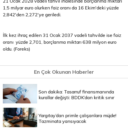
21 Ocak 2028 vadeli tahvil ihalesinde borçlanma miktarı
1,5 milyar euro olurken faiz oranı da 16 Ekim'deki yüzde
2,842'den 2,272'ye geriledi.
İlk kez ihraç edilen 31 Ocak 2037 vadeli tahvilde ise faiz
oranı yüzde 2,701, borçlanma miktarı 638 milyon euro
oldu. (Foreks)
En Çok Okunan Haberler
Son dakika: Tasarruf finansmanında
kurallar değişti: BDDK’dan kritik sınır
Yargıtay’dan primle çalışanlara müjde!
Tazminata yansıyacak