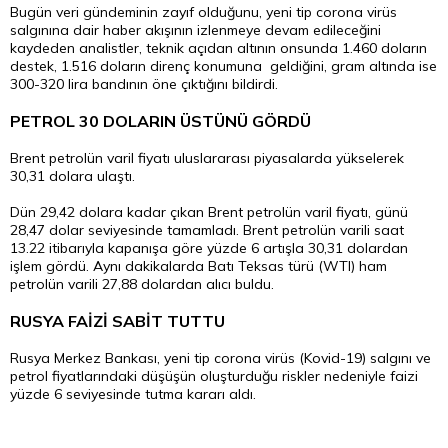
Bugün veri gündeminin zayıf olduğunu, yeni tip corona virüs
salgınına dair haber akışının izlenmeye devam edileceğini
kaydeden analistler, teknik açıdan altının onsunda 1.460 doların
destek, 1.516 doların direnç konumuna geldiğini, gram altında ise
300-320 lira bandının öne çıktığını bildirdi.
PETROL 30 DOLARIN ÜSTÜNÜ GÖRDÜ
Brent petrolün varil fiyatı uluslararası piyasalarda yükselerek
30,31 dolara ulaştı.
Dün 29,42 dolara kadar çıkan Brent petrolün varil fiyatı, günü
28,47 dolar seviyesinde tamamladı. Brent petrolün varili saat
13.22 itibarıyla kapanışa göre yüzde 6 artışla 30,31 dolardan
işlem gördü. Aynı dakikalarda Batı Teksas türü (WTI) ham
petrolün varili 27,88 dolardan alıcı buldu.
RUSYA FAİZİ SABİT TUTTU
Rusya Merkez Bankası, yeni tip corona virüs (Kovid-19) salgını ve
petrol fiyatlarındaki düşüşün oluşturduğu riskler nedeniyle faizi
yüzde 6 seviyesinde tutma kararı aldı.