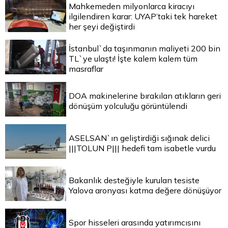
Mahkemeden milyonlarca kiracıyı
ilgilendiren karar: UYAP’taki tek hareket
her şeyi değiştirdi
İstanbul`da taşınmanın maliyeti 200 bin
TL`ye ulaştı! İşte kalem kalem tüm
masraflar
DOA makinelerine bırakılan atıkların geri
dönüşüm yolculuğu görüntülendi
ASELSAN`ın geliştirdiği sığınak delici
|||TOLUN P||| hedefi tam isabetle vurdu
Bakanlık desteğiyle kurulan tesiste
Yalova aronyası katma değere dönüşüyor
Spor hisseleri arasında yatırımcısını