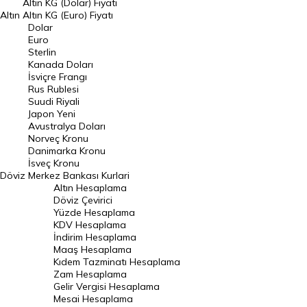
Dolar Kuru
Altın KG (Dolar) Fiyatı
Altın
Altın KG (Euro) Fiyatı
Euro Kuru
Dolar
Euro
Pound Kuru
Sterlin
Kanada Doları
Frank Kuru
İsviçre Frangı
Riyal Kuru
Rus Rublesi
Suudi Riyali
Avustralya Doları
Japon Yeni
Avustralya Doları
Danimarka Kronu Kuru
Norveç Kronu
Danimarka Kronu
Kanada Doları Kuru
İsveç Kronu
Döviz
Merkez Bankası Kurlari
Norveç Kronu Kuru
Altın Hesaplama
İsveç Kronu Kuru
Döviz Çevirici
Yüzde Hesaplama
Japon Yeni Kuru
KDV Hesaplama
İndirim Hesaplama
Serbest Piyasa Döviz Kurları
Maaş Hesaplama
Kıdem Tazminatı Hesaplama
Merkez Bankası Döviz Kurları
Zam Hesaplama
Gelir Vergisi Hesaplama
ALTIN
Mesai Hesaplama