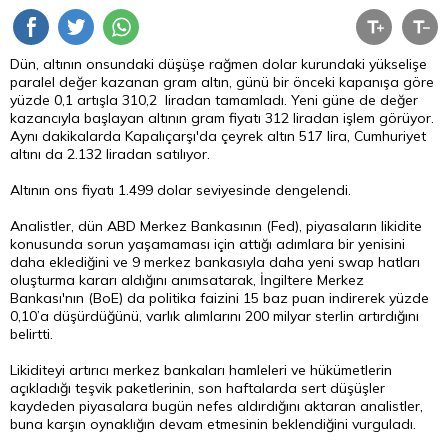
Dün, altının onsundaki düşüşe rağmen dolar kurundaki yükselişe
paralel değer kazanan gram altın, günü bir önceki kapanışa göre
yüzde 0,1 artışla 310,2 liradan tamamladı. Yeni güne de değer
kazancıyla başlayan altının gram fiyatı 312 liradan işlem görüyor.
Aynı dakikalarda Kapalıçarşı'da çeyrek altın 517 lira, Cumhuriyet
altını da 2.132 liradan satılıyor.
Altının ons fiyatı 1.499 dolar seviyesinde dengelendi.
Analistler, dün ABD Merkez Bankasının (Fed), piyasaların likidite
konusunda sorun yaşamaması için attığı adımlara bir yenisini
daha eklediğini ve 9 merkez bankasıyla daha yeni swap hatları
oluşturma kararı aldığını anımsatarak, İngiltere Merkez
Bankası'nın (BoE) da politika faizini 15 baz puan indirerek yüzde
0,10’a düşürdüğünü, varlık alımlarını 200 milyar sterlin artırdığını
belirtti.
Likiditeyi artırıcı merkez bankaları hamleleri ve hükümetlerin
açıkladığı teşvik paketlerinin, son haftalarda sert düşüşler
kaydeden piyasalara bugün nefes aldırdığını aktaran analistler,
buna karşın oynaklığın devam etmesinin beklendiğini vurguladı.