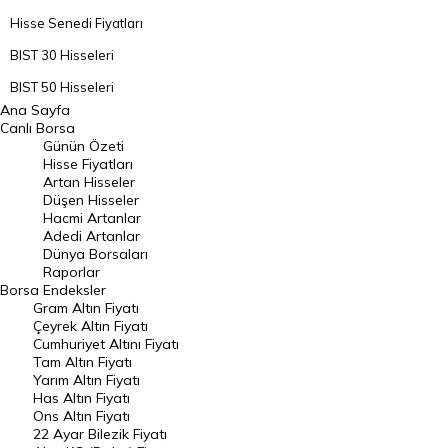
Hisse Senedi Fiyatları
BIST 30 Hisseleri
BIST 50 Hisseleri
Ana Sayfa
BIST 100 Hisseleri
Canlı Borsa
Günün Özeti
En Çok Artan Hisseler
Hisse Fiyatları
Artan Hisseler
En Çok Düşen Hisseler
Düşen Hisseler
Hacmi Artanlar
Hacmi Artanlar
Adedi Artanlar
Geçmiş Kapanışlar
Dünya Borsaları
Raporlar
Dünya Borsaları
Borsa
Endeksler
Gram Altın Fiyatı
Raporlar
Çeyrek Altın Fiyatı
Endeksler
Cumhuriyet Altını Fiyatı
Tam Altın Fiyatı
Yarım Altın Fiyatı
DÖVİZ
Has Altın Fiyatı
Ons Altın Fiyatı
Döviz Kuru
22 Ayar Bilezik Fiyatı