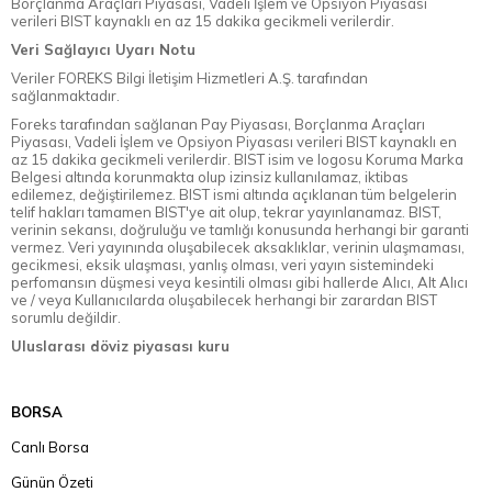
Borçlanma Araçları Piyasası, Vadeli İşlem ve Opsiyon Piyasası
verileri BIST kaynaklı en az 15 dakika gecikmeli verilerdir.
Veri Sağlayıcı Uyarı Notu
Veriler FOREKS Bilgi İletişim Hizmetleri A.Ş. tarafından
sağlanmaktadır.
Foreks tarafından sağlanan Pay Piyasası, Borçlanma Araçları
Piyasası, Vadeli İşlem ve Opsiyon Piyasası verileri BIST kaynaklı en
az 15 dakika gecikmeli verilerdir. BIST isim ve logosu Koruma Marka
Belgesi altında korunmakta olup izinsiz kullanılamaz, iktibas
edilemez, değiştirilemez. BIST ismi altında açıklanan tüm belgelerin
telif hakları tamamen BIST'ye ait olup, tekrar yayınlanamaz. BIST,
verinin sekansı, doğruluğu ve tamlığı konusunda herhangi bir garanti
vermez. Veri yayınında oluşabilecek aksaklıklar, verinin ulaşmaması,
gecikmesi, eksik ulaşması, yanlış olması, veri yayın sistemindeki
perfomansın düşmesi veya kesintili olması gibi hallerde Alıcı, Alt Alıcı
ve / veya Kullanıcılarda oluşabilecek herhangi bir zarardan BIST
sorumlu değildir.
Uluslarası döviz piyasası kuru
BORSA
Canlı Borsa
Günün Özeti