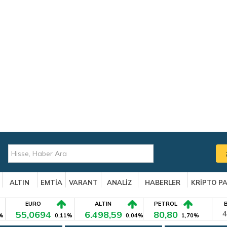
ALTIN
EMTİA
VARANT
ANALİZ
HABERLER
KRİPTO P
EURO
ALTIN
PETROL
55,0694
6.498,59
80,80
4
%
0,11%
0,04%
1,70%