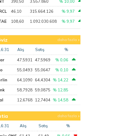
NT
390,50
3.557.860
% 10,00
RCL
46,10
315.664.126
% 9,97
TAE
108,60
1.092.030.608
% 9,97
viz
daha fazla
16:31
Alış
Satış
%
lar
47,5931
47,5969
% 0,06
ro
55,0493
55,0647
% 0,10
rlin
64,1090
64,4304
% 14,22
ank
58,7928
59,0875
% 12,85
al
12,6768
12,7404
% 14,58
tia
daha fazla
16:31
Alış
Satış
%
müş ONS
61,43
61,49
% 0,66