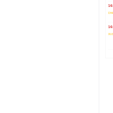
16
DNI
16
XU