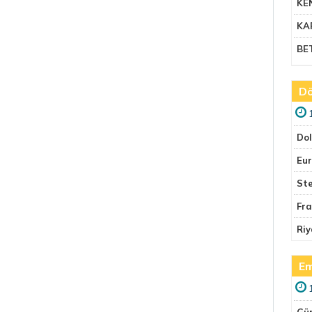
KE
KA
BE
Dö
Do
Eu
Ste
Fr
Riy
Em
Gü