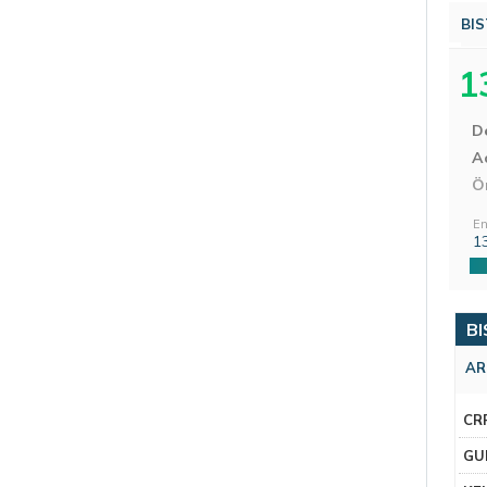
BIS
1
D
Aç
Ö
En
1
BI
AR
CR
GU