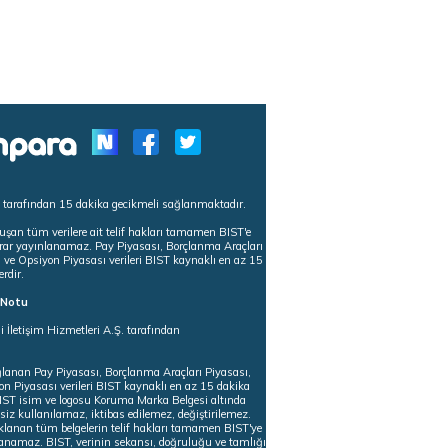
s tarafından 15 dakika gecikmeli sağlanmaktadır.
uşan tüm verilere ait telif hakları tamamen BIST'e
tekrar yayınlanamaz. Pay Piyasası, Borçlanma Araçları
m ve Opsiyon Piyasası verileri BIST kaynaklı en az 15
erdir.
ı Notu
i İletişim Hizmetleri A.Ş. tarafından
ğlanan Pay Piyasası, Borçlanma Araçları Piyasası,
on Piyasası verileri BIST kaynaklı en az 15 dakika
 BIST isim ve logosu Koruma Marka Belgesi altında
iz kullanılamaz, iktibas edilemez, değiştirilemez.
klanan tüm belgelerin telif hakları tamamen BIST'ye
nlanamaz. BIST, verinin sekansı, doğruluğu ve tamlığı