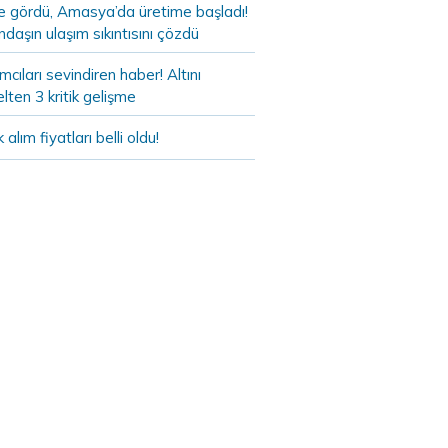
de gördü, Amasya’da üretime başladı!
daşın ulaşım sıkıntısını çözdü
ımcıları sevindiren haber! Altını
lten 3 kritik gelişme
k alım fiyatları belli oldu!