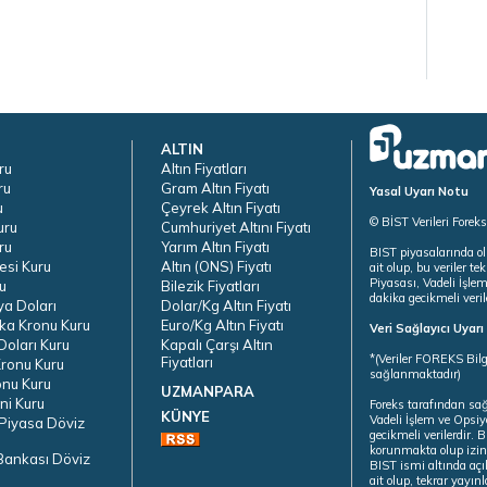
ALTIN
ru
Altın Fiyatları
ru
Gram Altın Fiyatı
Yasal Uyarı Notu
u
Çeyrek Altın Fiyatı
© BİST Verileri Forek
uru
Cumhuriyet Altını Fiyatı
ru
Yarım Altın Fiyatı
BIST piyasalarında ol
esi Kuru
Altın (ONS) Fiyatı
ait olup, bu veriler 
Piyasası, Vadeli İşle
u
Bilezik Fiyatları
dakika gecikmeli veril
ya Doları
Dolar/Kg Altın Fiyatı
ka Kronu Kuru
Euro/Kg Altın Fiyatı
Veri Sağlayıcı Uyar
oları Kuru
Kapalı Çarşı Altın
*(Veriler FOREKS Bilg
Fiyatları
ronu Kuru
sağlanmaktadır)
onu Kuru
UZMANPARA
ni Kuru
Foreks tarafından sa
KÜNYE
Vadeli İşlem ve Opsiy
Piyasa Döviz
gecikmeli verilerdir.
korunmakta olup izins
Bankası Döviz
BIST ismi altında açı
ait olup, tekrar yayı