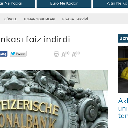
ar Ne Kadar
Euro Ne Kadar
Altın Ne K
GÜNCEL
UZMAN YORUMLARI
PİYASA TAKVİMİ
kası faiz indirdi
uz
Ak
ün
ta