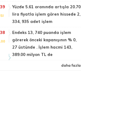
:39
Yüzde 5.61 oranında artışla 20.70
lira fiyatla işlem gören hissede 2,
SI
334, 935 adet işlem
:38
Endeks 13, 740 puanda işlem
görerek önceki kapanışının % 0,
100
27 üstünde . İşlem hacmi 143,
389.00 milyon TL de
daha fazla