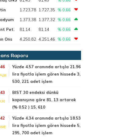
tin
1.723,78
1.727,35
% 0,66
ladyum
1.373,38
1.377,32
% 0,66
nt Pet.
81,14
81,14
% 0,66
ın Ons
4.250,82
4.251,46
% 0,66
ans Raporu
:46
Yüzde 4.57 oranında artışla 21.96
lira fiyatla işlem gören hissede 3,
PUR
530, 221 adet işlem
:43
BIST 30 endeksi dünkü
kapanışına göre 81, 13 artarak
030
(% 0.52 ) 15, 610
:42
Yüzde 4.34 oranında artışla 18.53
lira fiyatla işlem gören hissede 5,
KME
295, 700 adet işlem