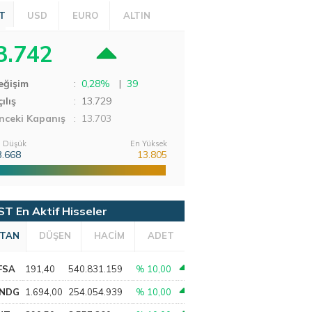
T
USD
EURO
ALTIN
3.742
eğişim
:
0,28%
|
39
ılış
:
13.729
nceki Kapanış
: 13.703
 Düşük
En Yüksek
3.668
13.805
ST En Aktif Hisseler
TAN
DÜŞEN
HACİM
ADET
FSA
191,40
540.831.159
% 10,00
NDG
1.694,00
254.054.939
% 10,00