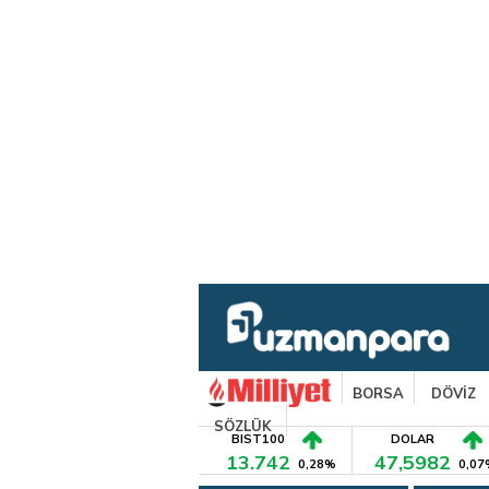
BORSA
DÖVİZ
SÖZLÜK
BIST100
DOLAR
13.742
47,5982
0,28%
0,07