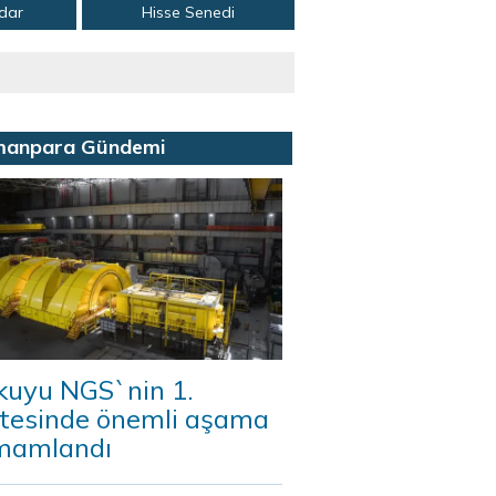
adar
Hisse Senedi
manpara Gündemi
kuyu NGS`nin 1.
itesinde önemli aşama
mamlandı