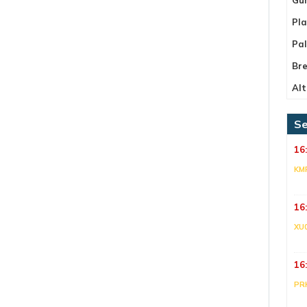
Pla
Pa
Bre
Alt
Se
16
KM
16
XU
16
PR