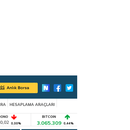
ARA
HESAPLAMA ARAÇLARI
BONO
BITCOIN
0,02
3.065.309
0,00%
0,44%