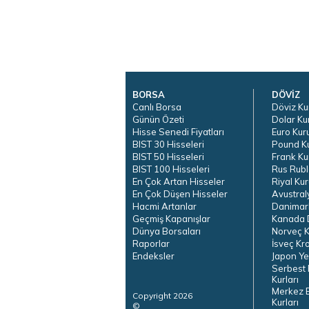
BORSA
DÖVİZ
Canlı Borsa
Döviz Ku
Günün Özeti
Dolar Ku
Hisse Senedi Fiyatları
Euro Kur
BIST 30 Hisseleri
Pound K
BIST 50 Hisseleri
Frank Ku
BIST 100 Hisseleri
Rus Rubl
En Çok Artan Hisseler
Riyal Kur
En Çok Düşen Hisseler
Avustral
Hacmi Artanlar
Danimar
Geçmiş Kapanışlar
Kanada D
Dünya Borsaları
Norveç K
Raporlar
İsveç Kr
Endeksler
Japon Ye
Serbest 
Kurları
Merkez 
Copyright 2026
Kurları
©