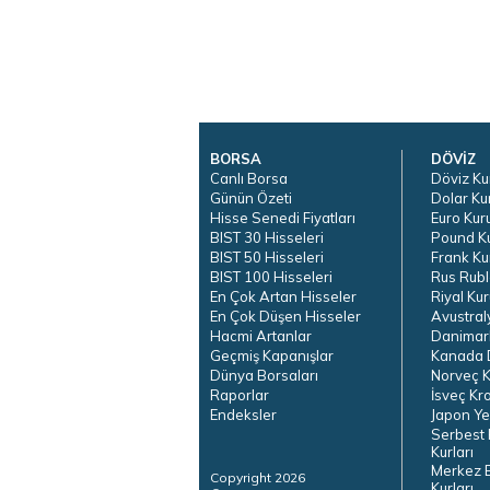
BORSA
DÖVİZ
Canlı Borsa
Döviz Ku
Günün Özeti
Dolar Ku
Hisse Senedi Fiyatları
Euro Kur
BIST 30 Hisseleri
Pound K
BIST 50 Hisseleri
Frank Ku
BIST 100 Hisseleri
Rus Rubl
En Çok Artan Hisseler
Riyal Kur
En Çok Düşen Hisseler
Avustral
Hacmi Artanlar
Danimar
Geçmiş Kapanışlar
Kanada D
Dünya Borsaları
Norveç K
Raporlar
İsveç Kr
Endeksler
Japon Ye
Serbest 
Kurları
Merkez 
Copyright 2026
Kurları