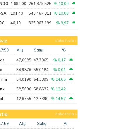
NDG
1.694,00
261.879.525
% 10,00
FSA
191,40
543.467.311
% 10,00
RCL
46,10
325.967.199
% 9,97
viz
daha fazla
17:59
Alış
Satış
%
lar
47,6985
47,7065
% 0,17
ro
54,9876
55,0184
% 0,01
rlin
64,0190
64,3399
% 14,06
ank
58,5696
58,8632
% 12,42
al
12,6755
12,7390
% 14,57
tia
daha fazla
17:59
Alış
Satış
%