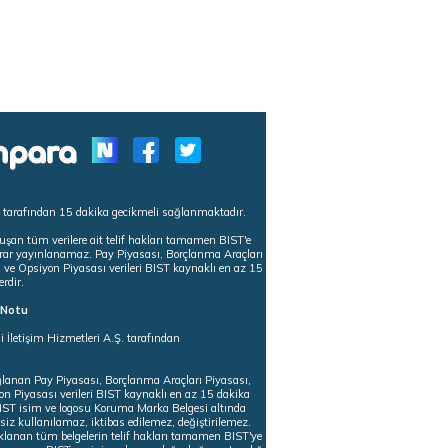
s tarafından 15 dakika gecikmeli sağlanmaktadır.
uşan tüm verilere ait telif hakları tamamen BIST'e
tekrar yayınlanamaz. Pay Piyasası, Borçlanma Araçları
m ve Opsiyon Piyasası verileri BIST kaynaklı en az 15
erdir.
ı Notu
i İletişim Hizmetleri A.Ş. tarafından
ğlanan Pay Piyasası, Borçlanma Araçları Piyasası,
on Piyasası verileri BIST kaynaklı en az 15 dakika
 BIST isim ve logosu Koruma Marka Belgesi altında
iz kullanılamaz, iktibas edilemez, değiştirilemez.
klanan tüm belgelerin telif hakları tamamen BIST'ye