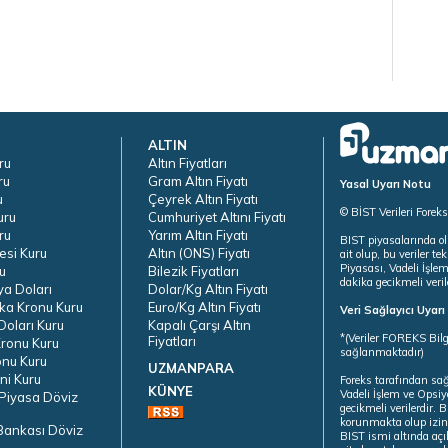
ALTIN
ru
Altın Fiyatları
ru
Gram Altın Fiyatı
Yasal Uyarı Notu
u
Çeyrek Altın Fiyatı
© BİST Verileri Forek
uru
Cumhuriyet Altını Fiyatı
ru
Yarım Altın Fiyatı
BIST piyasalarında ol
esi Kuru
Altın (ONS) Fiyatı
ait olup, bu veriler 
Piyasası, Vadeli İşle
u
Bilezik Fiyatları
dakika gecikmeli veril
ya Doları
Dolar/Kg Altın Fiyatı
ka Kronu Kuru
Euro/Kg Altın Fiyatı
Veri Sağlayıcı Uyar
oları Kuru
Kapalı Çarşı Altın
*(Veriler FOREKS Bilg
Fiyatları
ronu Kuru
sağlanmaktadır)
onu Kuru
UZMANPARA
ni Kuru
Foreks tarafından sa
KÜNYE
Vadeli İşlem ve Opsiy
Piyasa Döviz
gecikmeli verilerdir.
korunmakta olup izins
Bankası Döviz
BIST ismi altında açı