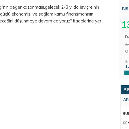
ı'nın değer kazanması,gelecek 2-3 yılda İsviçre'nin
BIS
'nin güçlü ekonomisi ve sağlam kamu finansmanının
ileceğini düşünmeye devam ediyoruz" ifadelerine yer
1
D
Aç
Ö
En
1
BI
AR
RU
KE