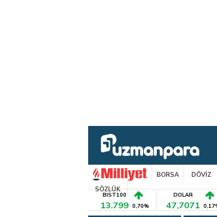
BORSA
DÖVİZ
SÖZLÜK
BIST100
DOLAR
13.799
47,7071
0,70%
0,17