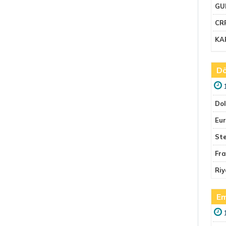
GU
CR
KA
Dö
Do
Eu
Ste
Fr
Riy
Em