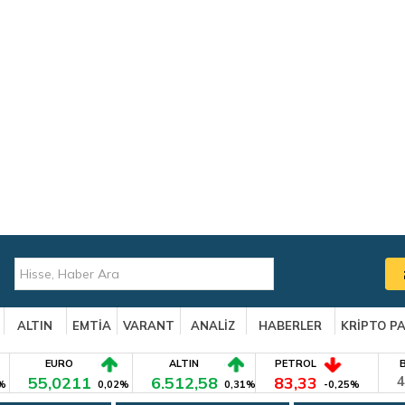
ALTIN
EMTİA
VARANT
ANALİZ
HABERLER
KRİPTO P
EURO
ALTIN
PETROL
55,0211
6.512,58
83,33
4
%
0,02%
0,31%
-0,25%