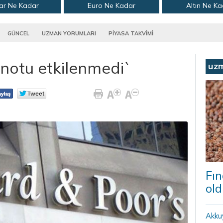
ar Ne Kadar
Euro Ne Kadar
Altın Ne K
GÜNCEL
UZMAN YORUMLARI
PİYASA TAKVİMİ
i notu etkilenmedi`
uz
Fın
old
Akku