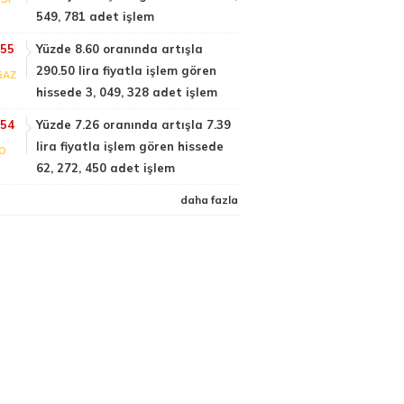
549, 781 adet işlem
:55
Yüzde 8.60 oranında artışla
290.50 lira fiyatla işlem gören
GAZ
hissede 3, 049, 328 adet işlem
:54
Yüzde 7.26 oranında artışla 7.39
lira fiyatla işlem gören hissede
FO
62, 272, 450 adet işlem
daha fazla