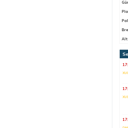
Gü
Pla
Pa
Bre
Alt
Se
17
XU
17
XU
17
DNI