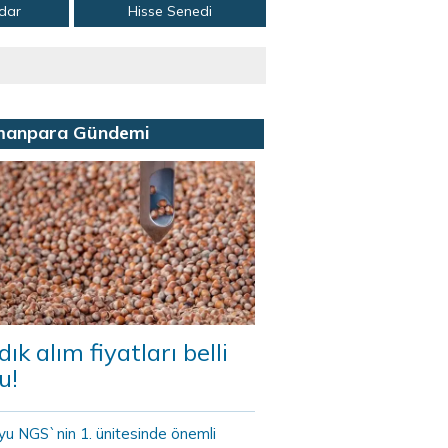
adar
Hisse Senedi
manpara Gündemi
dık alım fiyatları belli
u!
yu NGS`nin 1. ünitesinde önemli