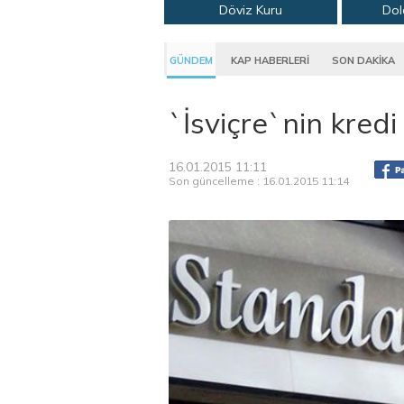
Döviz Kuru
Dol
GÜNDEM
KAP HABERLERİ
SON DAKİKA
`İsviçre`nin kred
16.01.2015 11:11
Son güncelleme : 16.01.2015 11:14