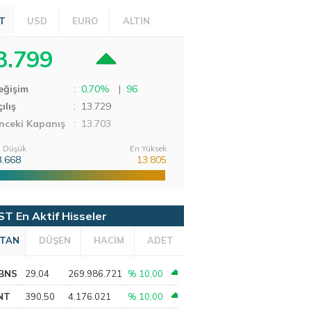
T
USD
EURO
ALTIN
3.799
eğişim
:
0,70%
|
96
ılış
:
13.729
nceki Kapanış
: 13.703
 Düşük
En Yüksek
3.668
13.805
ST En Aktif Hisseler
TAN
DÜŞEN
HACİM
ADET
BNS
29,04
269.986.721
% 10,00
NT
390,50
4.176.021
% 10,00