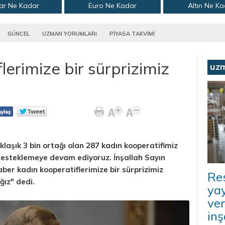
ar Ne Kadar
Euro Ne Kadar
Altın Ne K
GÜNCEL
UZMAN YORUMLARI
PİYASA TAKVİMİ
lerimize bir sürprizimiz
uz
laşık 3 bin ortağı olan 287 kadın kooperatifimiz
i desteklemeye devam ediyoruz. İnşallah Sayın
ber kadın kooperatiflerimize bir sürprizimiz
Re
ğız" dedi.
ya
ver
inş