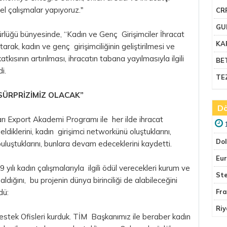
el çalışmalar yapıyoruz."
CR
GU
rlüğü bünyesinde, “Kadın ve Genç Girişimciler İhracat
KA
arak, kadın ve genç girişimciliğinin geliştirilmesi ve
tkısının artırılması, ihracatın tabana yayılmasıyla ilgili
BE
i.
TE
SÜRPRİZİMİZ OLACAK”
Dö
rı Export Akademi Programı ile her ilde ihracat
eldiklerini, kadın girişimci networkünü oluştuklarını,
Do
uluştuklarını, bunlara devam edeceklerini kaydetti.
Eu
yılı kadın çalışmalarıyla ilgili ödül verecekleri kurum ve
Ste
dığını, bu projenin dünya birinciliği de alabileceğini
dü:
Fr
Riy
estek Ofisleri kurduk. TİM Başkanımız ile beraber kadın