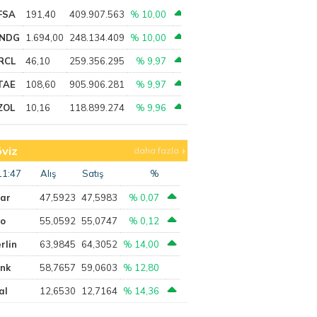
FSA
191,40
409.907.563
% 10,00
NDG
1.694,00
248.134.409
% 10,00
RCL
46,10
259.356.295
% 9,97
TAE
108,60
905.906.281
% 9,97
ZOL
10,16
118.899.274
% 9,96
viz
daha fazla
11:47
Alış
Satış
%
lar
47,5923
47,5983
% 0,07
ro
55,0592
55,0747
% 0,12
rlin
63,9845
64,3052
% 14,00
ank
58,7657
59,0603
% 12,80
al
12,6530
12,7164
% 14,36