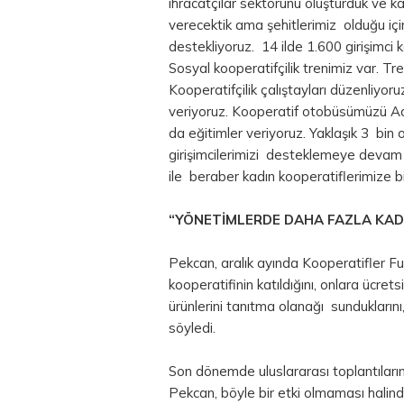
ihracatçılar sektörünü oluşturduk ve ka
verecektik ama şehitlerimiz olduğu için 
destekliyoruz. 14 ilde 1.600 girişimci 
Sosyal kooperatifçilik trenimiz var. Tre
Kooperatifçilik çalıştayları düzenliyo
veriyoruz. Kooperatif otobüsümüzü Ad
da eğitimler veriyoruz. Yaklaşık 3 bin 
girişimcilerimizi desteklemeye devam 
ile beraber kadın kooperatiflerimize b
“YÖNETİMLERDE DAHA FAZLA KAD
Pekcan, aralık ayında Kooperatifler Fu
kooperatifinin katıldığını, onlara ücre
ürünlerini tanıtma olanağı sunduklarını
söyledi.
Son dönemde uluslararası toplantıların
Pekcan, böyle bir etki olmaması halin