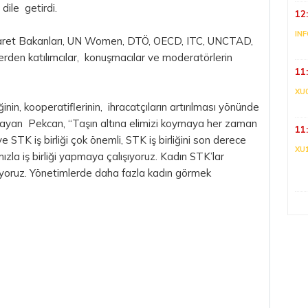
 dile getirdi.
12
IN
Ticaret Bakanları, UN Women, DTÖ, OECD, ITC, UNCTAD,
erden katılımcılar, konuşmacılar ve moderatörlerin
11
XU
inin, kooperatiflerinin, ihracatçıların artırılması yönünde
layan Pekcan, “Taşın altına elimizi koymaya her zaman
11
e STK iş birliği çok önemli, STK iş birliğini son derece
XU
zla iş birliği yapmaya çalışıyoruz. Kadın STK’lar
diyoruz. Yönetimlerde daha fazla kadın görmek