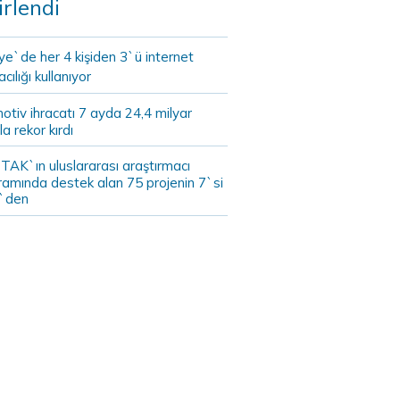
irlendi
ye`de her 4 kişiden 3`ü internet
cılığı kullanıyor
tiv ihracatı 7 ayda 24,4 milyar
la rekor kırdı
TAK`ın uluslararası araştırmacı
ramında destek alan 75 projenin 7`si
`den