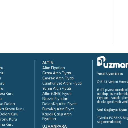
ALTIN
ru
Altın Fiyatları
ru
Gram Altın Fiyatı
Yasal Uyarı Notu
u
Çeyrek Altın Fiyatı
© BİST Verileri Forek
uru
Cumhuriyet Altını Fiyatı
ru
Yarım Altın Fiyatı
BIST piyasalarında ol
esi Kuru
Altın (ONS) Fiyatı
ait olup, bu veriler 
Piyasası, Vadeli İşle
u
Bilezik Fiyatları
dakika gecikmeli veril
ya Doları
Dolar/Kg Altın Fiyatı
ka Kronu Kuru
Euro/Kg Altın Fiyatı
Veri Sağlayıcı Uyar
oları Kuru
Kapalı Çarşı Altın
*(Veriler FOREKS Bilg
Fiyatları
ronu Kuru
sağlanmaktadır)
onu Kuru
UZMANPARA