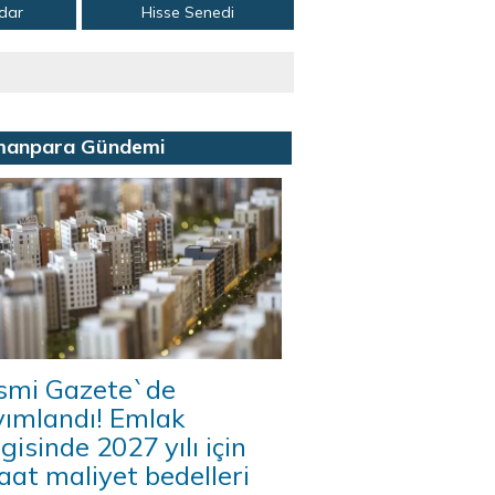
adar
Hisse Senedi
manpara Gündemi
smi Gazete`de
yımlandı! Emlak
gisinde 2027 yılı için
aat maliyet bedelleri