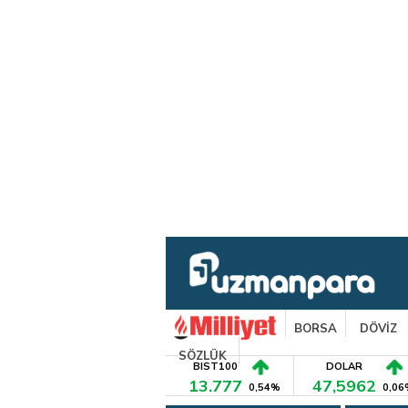
BORSA
DÖVİZ
SÖZLÜK
BIST100
DOLAR
13.777
47,5962
0,54%
0,06