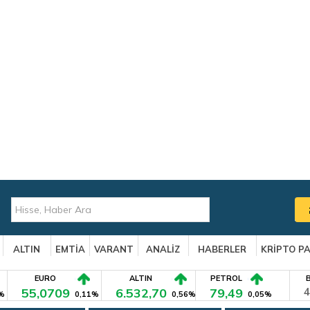
ALTIN
EMTİA
VARANT
ANALİZ
HABERLER
KRİPTO P
EURO
ALTIN
PETROL
55,0709
6.532,70
79,49
4
%
0,11%
0,56%
0,05%