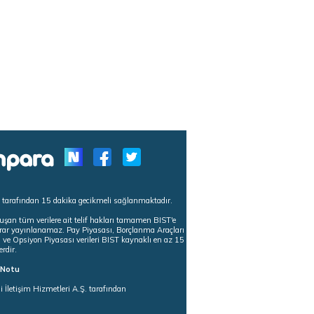
s tarafından 15 dakika gecikmeli sağlanmaktadır.
uşan tüm verilere ait telif hakları tamamen BIST'e
tekrar yayınlanamaz. Pay Piyasası, Borçlanma Araçları
m ve Opsiyon Piyasası verileri BIST kaynaklı en az 15
erdir.
ı Notu
i İletişim Hizmetleri A.Ş. tarafından