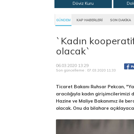
Döviz Kuru
Dol
GÜNDEM
KAP HABERLERİ
SON DAKİKA
`Kadın kooperatif
olacak`
06.03.2020 13:29
Son güncelleme : 07.03.2020 11:33
Ticaret Bakanı Ruhsar Pekcan, "Yak
aracılığıyla kadın girişimcilerimiz
Hazine ve Maliye Bakanımız ile bera
olacak. Onu da bilahare açıklayaca