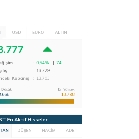
T
USD
EURO
ALTIN
3.777
eğişim
:
0,54%
|
74
ılış
:
13.729
nceki Kapanış
: 13.703
 Düşük
En Yüksek
3.668
13.798
ST En Aktif Hisseler
TAN
DÜŞEN
HACİM
ADET