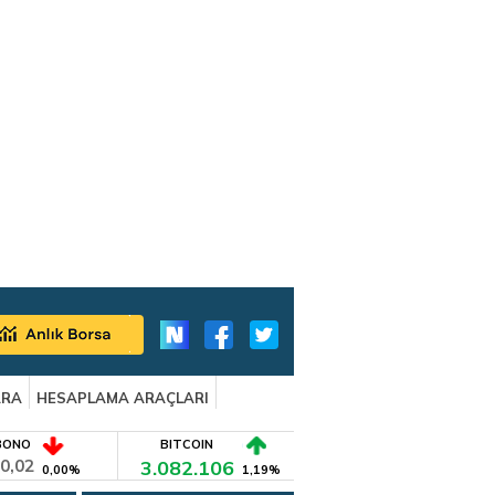
ARA
HESAPLAMA ARAÇLARI
BONO
BITCOIN
0,02
3.082.106
0,00%
1,19%