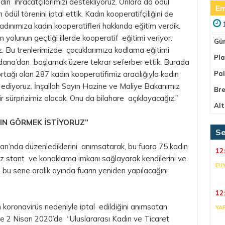
dın ihracatçılarımızı destekliyoruz. Onlara da ödül
Em
ödül törenini iptal ettik. Kadın kooperatifçiliğini de
kadınımıza kadın kooperatifleri hakkında eğitim verdik.
n yolunun geçtiği illerde kooperatif eğitimi veriyor.
Gü
ruz. Bu trenlerimizde çocuklarımıza kodlama eğitimi
Pla
ana’dan başlamak üzere tekrar seferber ettik. Burada
ortağı olan 287 kadın kooperatifimiz aracılığıyla kadın
Pa
ediyoruz. İnşallah Sayın Hazine ve Maliye Bakanımız
Bre
ir sürprizimiz olacak. Onu da bilahare açıklayacağız.”
Alt
IN GÖRMEK İSTİYORUZ”
Se
arı’nda düzenlediklerini anımsatarak, bu fuara 75 kadın
12
tsiz stant ve konaklama imkanı sağlayarak kendilerini ve
EU
, bu sene aralık ayında fuarın yeniden yapılacağını
12
 koronavirüs nedeniyle iptal edildiğini anımsatan
YA
de 2 Nisan 2020’de “Uluslararası Kadın ve Ticaret