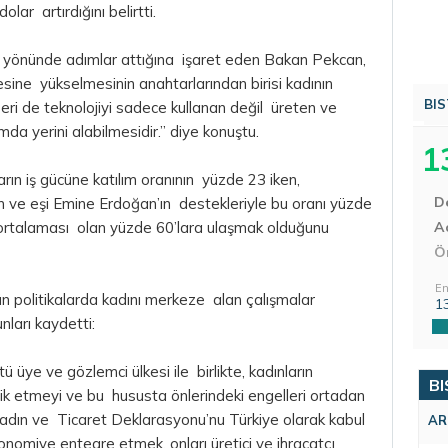
olar artırdığını belirtti.
mı yönünde adımlar attığına işaret eden Bakan Pekcan,
iyesine yükselmesinin anahtarlarından birisi kadının
BIS
ğeri de teknolojiyi sadece kullanan değil üreten ve
mda yerini alabilmesidir.” diye konuştu.
1
rın iş gücüne katılım oranının yüzde 23 iken,
D
ve eşi Emine Erdoğan’ın destekleriyle bu oranı yüzde
D ortalaması olan yüzde 60’lara ulaşmak olduğunu
Aç
Ö
En
tün politikalarda kadını merkeze alan çalışmalar
1
nları kaydetti:
üye ve gözlemci ülkesi ile birlikte, kadınların
BI
vik etmeyi ve bu hususta önlerindeki engelleri ortadan
dın ve Ticaret Deklarasyonu’nu Türkiye olarak kabul
AR
ekonomiye entegre etmek, onları üretici ve ihracatçı