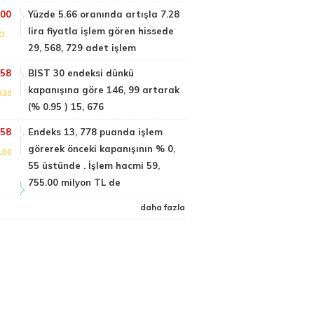
:00
Yüzde 5.66 oranında artışla 7.28
lira fiyatla işlem gören hissede
FO
29, 568, 729 adet işlem
:58
BIST 30 endeksi dünkü
kapanışına göre 146, 99 artarak
030
(% 0.95 ) 15, 676
:58
Endeks 13, 778 puanda işlem
görerek önceki kapanışının % 0,
100
55 üstünde . İşlem hacmi 59,
755.00 milyon TL de
daha fazla