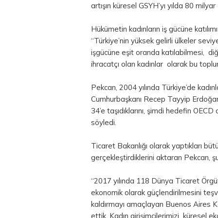
artışın küresel GSYH’yı yılda 80 milyar d
Hükümetin kadınların iş gücüne katılı
“Türkiye’nin yüksek gelirli ülkeler sev
işgücüne eşit oranda katılabilmesi, di
ihracatçı olan kadınlar olarak bu toplu
Pekcan, 2004 yılında Türkiye’de kadınla
Cumhurbaşkanı Recep Tayyip Erdoğan 
34’e taşıdıklarını, şimdi hedefin OEC
söyledi.
Ticaret Bakanlığı olarak yaptıkları bü
gerçekleştirdiklerini aktaran Pekcan, şu
“2017 yılında 118 Dünya Ticaret Örgütü 
ekonomik olarak güçlendirilmesini teş
kaldırmayı amaçlayan Buenos Aires Ka
ettik. Kadın girişimcilerimizi küresel 