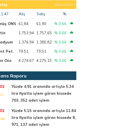
tia
daha fazla
11:47
Alış
Satış
%
müş ONS
61,84
61,90
% 0,66
tin
1.753,94
1.757,65
% 0,66
ladyum
1.376,94
1.380,82
% 0,66
nt Pet.
79,51
79,51
% 0,66
ın Ons
4.274,67
4.275,15
% 0,66
ans Raporu
:02
Yüzde 4.91 oranında artışla 5.34
lira fiyatla işlem gören hissede
YO
703, 352 adet işlem
:01
Yüzde 5.15 oranında artışla 11.84
lira fiyatla işlem gören hissede 8,
PRK
971, 137 adet işlem