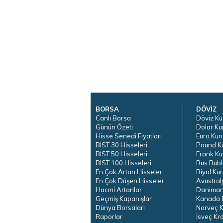
BORSA
DÖVİZ
Canlı Borsa
Döviz Ku
Günün Özeti
Dolar Ku
Hisse Senedi Fiyatları
Euro Kur
BIST 30 Hisseleri
Pound K
BIST 50 Hisseleri
Frank Ku
BIST 100 Hisseleri
Rus Rubl
En Çok Artan Hisseler
Riyal Kur
En Çok Düşen Hisseler
Avustral
Hacmi Artanlar
Danimar
Geçmiş Kapanışlar
Kanada D
Dünya Borsaları
Norveç K
Raporlar
İsveç Kr