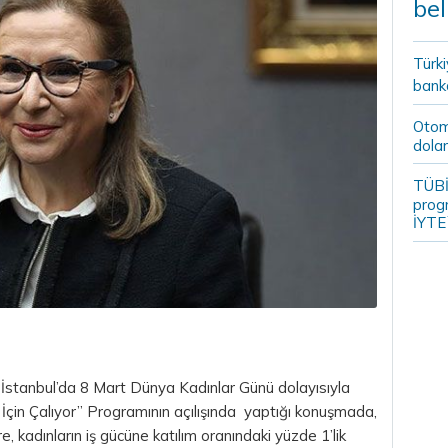
bel
Türki
banka
Otomo
dolar
TÜBİ
prog
İYTE
İstanbul’da 8 Mart Dünya Kadınlar Günü dolayısıyla
İçin Çalıyor” Programının açılışında yaptığı konuşmada,
 kadınların iş gücüne katılım oranındaki yüzde 1’lik