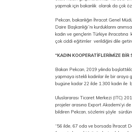
yapmak için bakanlık olarak da çok öz
Pekcan, bakanlığın İhracat Genel Müdü
Daire Başkanlığı”nı kurduklarını anımsat
kadın ve gençlerin Türkiye ihracatına ka
çok ciddi eğitimler verildiğini dile getird
“KADIN KOOPERATİFLERİMİZE BİR 
Bakan Pekcan, 2019 yılında başlattıkla
yapmaya istekli kadınlar ile bir araya g
bugüne kadar 22 ilde 1.300 kadın ile b
Uluslararası Ticaret Merkezi (ITC) 2019 
projeler arasına Export Akademi’yi de al
bildiren Pekcan, sözlerini şöyle sürdür
“56 ilde, 67 oda ve borsada İhracat D