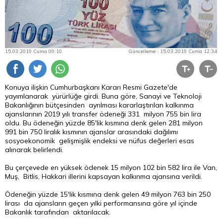
15.03.2019 Cuma 09:10
Güncelleme : 15.03.2019 Cuma 12:34
Konuya ilişkin Cumhurbaşkanı Kararı Resmi Gazete'de
yayımlanarak yürürlüğe girdi. Buna göre, Sanayi ve Teknoloji
Bakanlığının bütçesinden ayrılması kararlaştırılan kalkınma
ajanslarının 2019 yılı transfer ödeneği 331 milyon 755 bin
lira
oldu. Bu ödeneğin yüzde 85'lik kısmına denk gelen 281 milyon
991 bin 750 liralık kısmının ajanslar arasındaki dağılımı
sosyoekonomik gelişmişlik endeksi ve nüfus değerleri esas
alınarak belirlendi.
Bu çerçevede en yüksek ödenek 15 milyon 102 bin 582 lira ile Van,
Muş, Bitlis, Hakkari illerini kapsayan kalkınma ajansına verildi.
Ödeneğin yüzde 15'lik kısmına denk gelen 49 milyon 763 bin 250
lirası da ajansların geçen yılki performansına göre yıl içinde
Bakanlık tarafından aktarılacak.