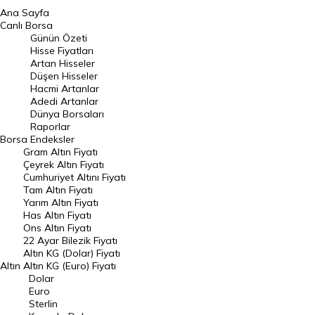
Ana Sayfa
BIST 100 Hisseleri
Canlı Borsa
Günün Özeti
En Çok Artan Hisseler
Hisse Fiyatları
Artan Hisseler
En Çok Düşen Hisseler
Düşen Hisseler
Hacmi Artanlar
Hacmi Artanlar
Adedi Artanlar
Geçmiş Kapanışlar
Dünya Borsaları
Raporlar
Dünya Borsaları
Borsa
Endeksler
Gram Altın Fiyatı
Raporlar
Çeyrek Altın Fiyatı
Endeksler
Cumhuriyet Altını Fiyatı
Tam Altın Fiyatı
Yarım Altın Fiyatı
DÖVİZ
Has Altın Fiyatı
Ons Altın Fiyatı
Döviz Kuru
22 Ayar Bilezik Fiyatı
Dolar Kuru
Altın KG (Dolar) Fiyatı
Altın
Altın KG (Euro) Fiyatı
Euro Kuru
Dolar
Euro
Pound Kuru
Sterlin