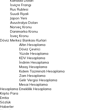
Kanada Doları
Frank Kuru
İsviçre Frangı
Riyal Kuru
Rus Rublesi
Suudi Riyali
Avustralya Doları
Japon Yeni
Avustralya Doları
Danimarka Kronu Kuru
Norveç Kronu
Danimarka Kronu
Kanada Doları Kuru
İsveç Kronu
Döviz
Merkez Bankası Kurlari
Norveç Kronu Kuru
Altın Hesaplama
İsveç Kronu Kuru
Döviz Çevirici
Yüzde Hesaplama
Japon Yeni Kuru
KDV Hesaplama
İndirim Hesaplama
Serbest Piyasa Döviz Kurları
Maaş Hesaplama
Kıdem Tazminatı Hesaplama
Merkez Bankası Döviz Kurları
Zam Hesaplama
Gelir Vergisi Hesaplama
ALTIN
Mesai Hesaplama
Hesaplama
Emeklilik Hesaplama
Altın Fiyatları
Kripto Para
Emtia
Gram Altın Fiyatı
Sözlük
Çeyrek Altın Fiyatı
Haberler