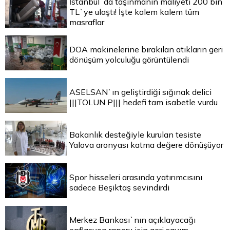
İstanbul`da taşınmanın maliyeti 200 bin
TL`ye ulaştı! İşte kalem kalem tüm
masraflar
DOA makinelerine bırakılan atıkların geri
dönüşüm yolculuğu görüntülendi
ASELSAN`ın geliştirdiği sığınak delici
|||TOLUN P||| hedefi tam isabetle vurdu
Bakanlık desteğiyle kurulan tesiste
Yalova aronyası katma değere dönüşüyor
Spor hisseleri arasında yatırımcısını
sadece Beşiktaş sevindirdi
Merkez Bankası`nın açıklayacağı