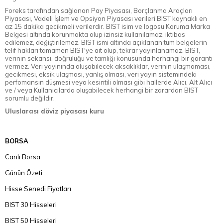
Foreks tarafından sağlanan Pay Piyasası, Borçlanma Araçları
Piyasası, Vadeli İşlem ve Opsiyon Piyasası verileri BIST kaynaklı en
az 15 dakika gecikmeli verilerdir. BIST isim ve logosu Koruma Marka
Belgesi altında korunmakta olup izinsiz kullanılamaz, iktibas
edilemez, değiştirilemez. BIST ismi altında açıklanan tüm belgelerin
telif hakları tamamen BIST'ye ait olup, tekrar yayınlanamaz. BIST,
verinin sekansı, doğruluğu ve tamlığı konusunda herhangi bir garanti
vermez. Veri yayınında oluşabilecek aksaklıklar, verinin ulaşmaması,
gecikmesi, eksik ulaşması, yanlış olması, veri yayın sistemindeki
perfomansın düşmesi veya kesintili olması gibi hallerde Alıcı, Alt Alıcı
ve / veya Kullanıcılarda oluşabilecek herhangi bir zarardan BIST
sorumlu değildir.
Uluslarası döviz piyasası kuru
BORSA
Canlı Borsa
Günün Özeti
Hisse Senedi Fiyatları
BIST 30 Hisseleri
BIST 50 Hisseleri