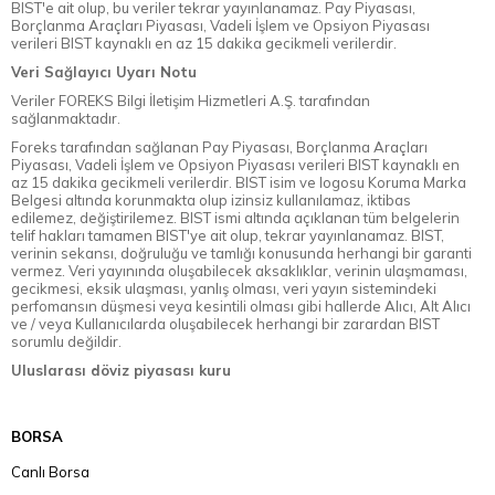
BIST'e ait olup, bu veriler tekrar yayınlanamaz. Pay Piyasası,
Borçlanma Araçları Piyasası, Vadeli İşlem ve Opsiyon Piyasası
verileri BIST kaynaklı en az 15 dakika gecikmeli verilerdir.
Veri Sağlayıcı Uyarı Notu
Veriler FOREKS Bilgi İletişim Hizmetleri A.Ş. tarafından
sağlanmaktadır.
Foreks tarafından sağlanan Pay Piyasası, Borçlanma Araçları
Piyasası, Vadeli İşlem ve Opsiyon Piyasası verileri BIST kaynaklı en
az 15 dakika gecikmeli verilerdir. BIST isim ve logosu Koruma Marka
Belgesi altında korunmakta olup izinsiz kullanılamaz, iktibas
edilemez, değiştirilemez. BIST ismi altında açıklanan tüm belgelerin
telif hakları tamamen BIST'ye ait olup, tekrar yayınlanamaz. BIST,
verinin sekansı, doğruluğu ve tamlığı konusunda herhangi bir garanti
vermez. Veri yayınında oluşabilecek aksaklıklar, verinin ulaşmaması,
gecikmesi, eksik ulaşması, yanlış olması, veri yayın sistemindeki
perfomansın düşmesi veya kesintili olması gibi hallerde Alıcı, Alt Alıcı
ve / veya Kullanıcılarda oluşabilecek herhangi bir zarardan BIST
sorumlu değildir.
Uluslarası döviz piyasası kuru
BORSA
Canlı Borsa