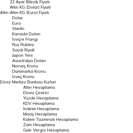
22 Ayar Bilezik Fiyatı
Dolar Kuru
Altın KG (Dolar) Fiyatı
Altın
Altın KG (Euro) Fiyatı
Euro Kuru
Dolar
Euro
Pound Kuru
Sterlin
Kanada Doları
Frank Kuru
İsviçre Frangı
Riyal Kuru
Rus Rublesi
Suudi Riyali
Avustralya Doları
Japon Yeni
Avustralya Doları
Danimarka Kronu Kuru
Norveç Kronu
Danimarka Kronu
Kanada Doları Kuru
İsveç Kronu
Döviz
Merkez Bankası Kurlari
Norveç Kronu Kuru
Altın Hesaplama
İsveç Kronu Kuru
Döviz Çevirici
Yüzde Hesaplama
Japon Yeni Kuru
KDV Hesaplama
İndirim Hesaplama
Serbest Piyasa Döviz Kurları
Maaş Hesaplama
Kıdem Tazminatı Hesaplama
Merkez Bankası Döviz Kurları
Zam Hesaplama
Gelir Vergisi Hesaplama
ALTIN