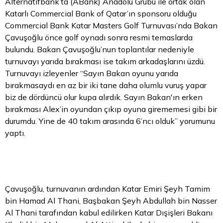
Alternatifbank’ta (ABank) Anadolu Grubu ile ortak olan
Katarlı Commercial Bank of Qatar’ın sponsoru olduğu
Commercial Bank Katar Masters Golf Turnuvası’nda
Bakan
Çavuşoğlu önce golf oynadı sonra resmi temaslarda
bulundu. Bakan Çavuşoğlu’nun toplantılar nedeniyle
turnuvayı yarıda bırakması ise takım arkadaşlarını üzdü.
Turnuvayı izleyenler “Sayın Bakan oyunu yarıda
bırakmasaydı en az bir iki tane daha olumlu vuruş yapar
biz de dördüncü olur kupa alırdık. Sayın Bakan'ın erken
bırakması Alex’in oyundan çıkıp oyuna girememesi gibi bir
durumdu. Yine de 40 takım arasında 6’ncı olduk” yorumunu
yaptı.
Çavuşoğlu, turnuvanın ardından Katar Emiri Şeyh Tamim
bin Hamad Al Thani, Başbakan Şeyh Abdullah bin Nasser
Al Thani tarafından kabul edilirken Katar Dışişleri Bakanı