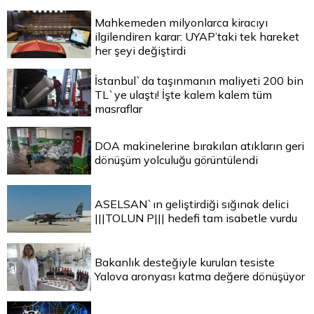
Mahkemeden milyonlarca kiracıyı
ilgilendiren karar: UYAP’taki tek hareket
her şeyi değiştirdi
İstanbul`da taşınmanın maliyeti 200 bin
TL`ye ulaştı! İşte kalem kalem tüm
masraflar
DOA makinelerine bırakılan atıkların geri
dönüşüm yolculuğu görüntülendi
ASELSAN`ın geliştirdiği sığınak delici
|||TOLUN P||| hedefi tam isabetle vurdu
Bakanlık desteğiyle kurulan tesiste
Yalova aronyası katma değere dönüşüyor