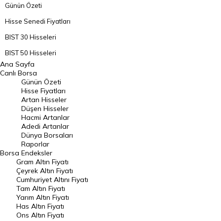
Günün Özeti
Hisse Senedi Fiyatları
BIST 30 Hisseleri
BIST 50 Hisseleri
Ana Sayfa
BIST 100 Hisseleri
Canlı Borsa
Günün Özeti
En Çok Artan Hisseler
Hisse Fiyatları
Artan Hisseler
En Çok Düşen Hisseler
Düşen Hisseler
Hacmi Artanlar
Hacmi Artanlar
Adedi Artanlar
Geçmiş Kapanışlar
Dünya Borsaları
Raporlar
Dünya Borsaları
Borsa
Endeksler
Gram Altın Fiyatı
Raporlar
Çeyrek Altın Fiyatı
Endeksler
Cumhuriyet Altını Fiyatı
Tam Altın Fiyatı
Yarım Altın Fiyatı
DÖVİZ
Has Altın Fiyatı
Ons Altın Fiyatı
Döviz Kuru