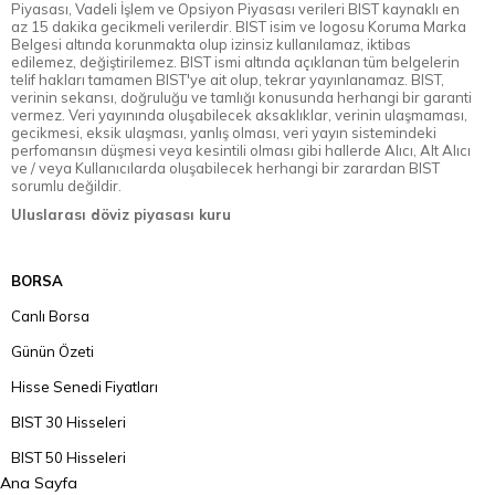
Piyasası, Vadeli İşlem ve Opsiyon Piyasası verileri BIST kaynaklı en
az 15 dakika gecikmeli verilerdir. BIST isim ve logosu Koruma Marka
Belgesi altında korunmakta olup izinsiz kullanılamaz, iktibas
edilemez, değiştirilemez. BIST ismi altında açıklanan tüm belgelerin
telif hakları tamamen BIST'ye ait olup, tekrar yayınlanamaz. BIST,
verinin sekansı, doğruluğu ve tamlığı konusunda herhangi bir garanti
vermez. Veri yayınında oluşabilecek aksaklıklar, verinin ulaşmaması,
gecikmesi, eksik ulaşması, yanlış olması, veri yayın sistemindeki
perfomansın düşmesi veya kesintili olması gibi hallerde Alıcı, Alt Alıcı
ve / veya Kullanıcılarda oluşabilecek herhangi bir zarardan BIST
sorumlu değildir.
Uluslarası döviz piyasası kuru
BORSA
Canlı Borsa
Günün Özeti
Hisse Senedi Fiyatları
BIST 30 Hisseleri
BIST 50 Hisseleri
Ana Sayfa
BIST 100 Hisseleri