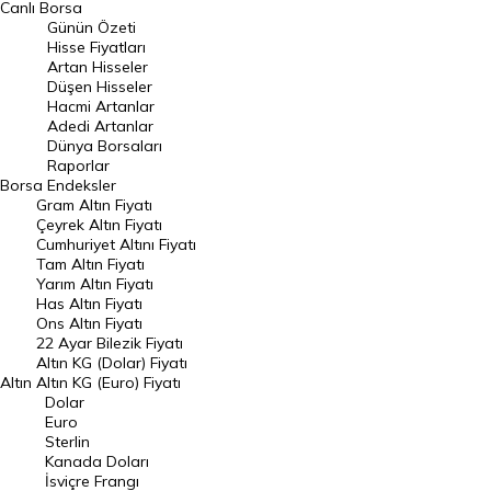
Canlı Borsa
Günün Özeti
En Çok Artan Hisseler
Hisse Fiyatları
Artan Hisseler
En Çok Düşen Hisseler
Düşen Hisseler
Hacmi Artanlar
Hacmi Artanlar
Adedi Artanlar
Geçmiş Kapanışlar
Dünya Borsaları
Raporlar
Dünya Borsaları
Borsa
Endeksler
Gram Altın Fiyatı
Raporlar
Çeyrek Altın Fiyatı
Endeksler
Cumhuriyet Altını Fiyatı
Tam Altın Fiyatı
Yarım Altın Fiyatı
DÖVİZ
Has Altın Fiyatı
Ons Altın Fiyatı
Döviz Kuru
22 Ayar Bilezik Fiyatı
Dolar Kuru
Altın KG (Dolar) Fiyatı
Altın
Altın KG (Euro) Fiyatı
Euro Kuru
Dolar
Euro
Pound Kuru
Sterlin
Kanada Doları
Frank Kuru
İsviçre Frangı