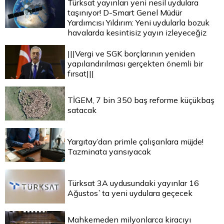
Türksat yayınları yeni nesil uydulara
taşınıyor! D-Smart Genel Müdür
Yardımcısı Yıldırım: Yeni uydularla bozuk
havalarda kesintisiz yayın izleyeceğiz
|||Vergi ve SGK borçlarının yeniden
yapılandırılması gerçekten önemli bir
fırsat|||
TİGEM, 7 bin 350 baş reforme küçükbaş
satacak
Yargıtay’dan primle çalışanlara müjde!
Tazminata yansıyacak
Türksat 3A uydusundaki yayınlar 16
Ağustos`ta yeni uydulara geçecek
Mahkemeden milyonlarca kiracıyı