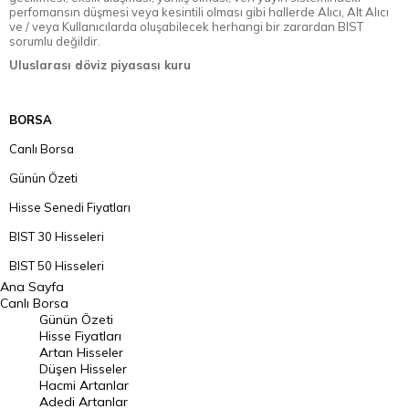
perfomansın düşmesi veya kesintili olması gibi hallerde Alıcı, Alt Alıcı
ve / veya Kullanıcılarda oluşabilecek herhangi bir zarardan BIST
sorumlu değildir.
Uluslarası döviz piyasası kuru
BORSA
Canlı Borsa
Günün Özeti
Hisse Senedi Fiyatları
BIST 30 Hisseleri
BIST 50 Hisseleri
Ana Sayfa
BIST 100 Hisseleri
Canlı Borsa
Günün Özeti
En Çok Artan Hisseler
Hisse Fiyatları
Artan Hisseler
En Çok Düşen Hisseler
Düşen Hisseler
Hacmi Artanlar
Hacmi Artanlar
Adedi Artanlar