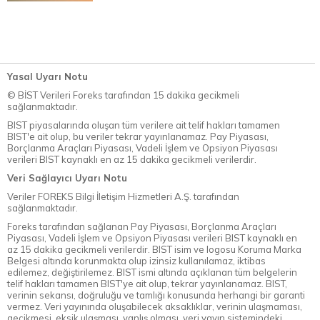
Yasal Uyarı Notu
© BİST Verileri Foreks tarafından 15 dakika gecikmeli
sağlanmaktadır.
BIST piyasalarında oluşan tüm verilere ait telif hakları tamamen
BIST'e ait olup, bu veriler tekrar yayınlanamaz. Pay Piyasası,
Borçlanma Araçları Piyasası, Vadeli İşlem ve Opsiyon Piyasası
verileri BIST kaynaklı en az 15 dakika gecikmeli verilerdir.
Veri Sağlayıcı Uyarı Notu
Veriler FOREKS Bilgi İletişim Hizmetleri A.Ş. tarafından
sağlanmaktadır.
Foreks tarafından sağlanan Pay Piyasası, Borçlanma Araçları
Piyasası, Vadeli İşlem ve Opsiyon Piyasası verileri BIST kaynaklı en
az 15 dakika gecikmeli verilerdir. BIST isim ve logosu Koruma Marka
Belgesi altında korunmakta olup izinsiz kullanılamaz, iktibas
edilemez, değiştirilemez. BIST ismi altında açıklanan tüm belgelerin
telif hakları tamamen BIST'ye ait olup, tekrar yayınlanamaz. BIST,
verinin sekansı, doğruluğu ve tamlığı konusunda herhangi bir garanti
vermez. Veri yayınında oluşabilecek aksaklıklar, verinin ulaşmaması,
gecikmesi, eksik ulaşması, yanlış olması, veri yayın sistemindeki