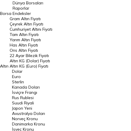
Geçmiş Kapanışlar
Dünya Borsaları
Raporlar
Dünya Borsaları
Borsa
Endeksler
Gram Altın Fiyatı
Raporlar
Çeyrek Altın Fiyatı
Endeksler
Cumhuriyet Altını Fiyatı
Tam Altın Fiyatı
Yarım Altın Fiyatı
DÖVİZ
Has Altın Fiyatı
Ons Altın Fiyatı
Döviz Kuru
22 Ayar Bilezik Fiyatı
Dolar Kuru
Altın KG (Dolar) Fiyatı
Altın
Altın KG (Euro) Fiyatı
Euro Kuru
Dolar
Euro
Pound Kuru
Sterlin
Kanada Doları
Frank Kuru
İsviçre Frangı
Riyal Kuru
Rus Rublesi
Suudi Riyali
Avustralya Doları
Japon Yeni
Avustralya Doları
Danimarka Kronu Kuru
Norveç Kronu
Danimarka Kronu
Kanada Doları Kuru
İsveç Kronu