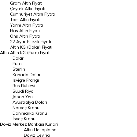
Gram Altın Fiyatı
Raporlar
Çeyrek Altın Fiyatı
Endeksler
Cumhuriyet Altını Fiyatı
Tam Altın Fiyatı
Yarım Altın Fiyatı
DÖVİZ
Has Altın Fiyatı
Ons Altın Fiyatı
Döviz Kuru
22 Ayar Bilezik Fiyatı
Dolar Kuru
Altın KG (Dolar) Fiyatı
Altın
Altın KG (Euro) Fiyatı
Euro Kuru
Dolar
Euro
Pound Kuru
Sterlin
Kanada Doları
Frank Kuru
İsviçre Frangı
Riyal Kuru
Rus Rublesi
Suudi Riyali
Avustralya Doları
Japon Yeni
Avustralya Doları
Danimarka Kronu Kuru
Norveç Kronu
Danimarka Kronu
Kanada Doları Kuru
İsveç Kronu
Döviz
Merkez Bankası Kurlari
Norveç Kronu Kuru
Altın Hesaplama
İsveç Kronu Kuru
Döviz Çevirici