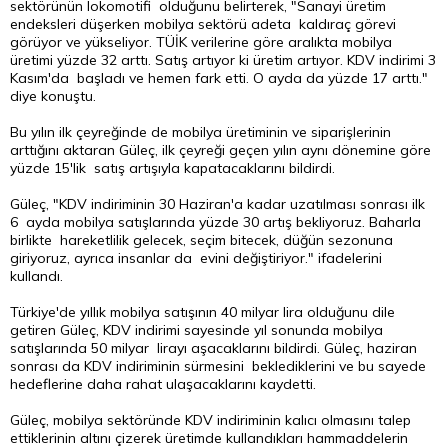
sektörünün lokomotifi olduğunu belirterek, "Sanayi üretim
endeksleri düşerken mobilya sektörü adeta kaldıraç görevi
görüyor ve yükseliyor. TÜİK verilerine göre aralıkta mobilya
üretimi yüzde 32 arttı. Satış artıyor ki üretim artıyor. KDV indirimi 3
Kasım'da başladı ve hemen fark etti. O ayda da yüzde 17 arttı."
diye konuştu.
Bu yılın ilk çeyreğinde de mobilya üretiminin ve siparişlerinin
arttığını aktaran Güleç, ilk çeyreği geçen yılın aynı dönemine göre
yüzde 15'lik satış artışıyla kapatacaklarını bildirdi.
Güleç, "KDV indiriminin 30 Haziran'a kadar uzatılması sonrası ilk
6 ayda mobilya satışlarında yüzde 30 artış bekliyoruz. Baharla
birlikte hareketlilik gelecek, seçim bitecek, düğün sezonuna
giriyoruz, ayrıca insanlar da evini değiştiriyor." ifadelerini
kullandı.
Türkiye'de yıllık mobilya satışının 40 milyar
lira
olduğunu dile
getiren Güleç, KDV indirimi sayesinde yıl sonunda mobilya
satışlarında 50 milyar lirayı aşacaklarını bildirdi. Güleç, haziran
sonrası da KDV indiriminin sürmesini beklediklerini ve bu sayede
hedeflerine daha rahat ulaşacaklarını kaydetti.
Güleç, mobilya sektöründe KDV indiriminin kalıcı olmasını talep
ettiklerinin altını çizerek üretimde kullandıkları hammaddelerin