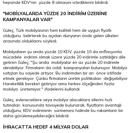
hepsinde KDV'nin yüzde 8 olmasını istediklerini bildirdi.
"MOBİLYALARDA YÜZDE 20 İNDİRİM ÜZERİNE
KAMPANYALAR VAR"
Güleç, Türk mobilyasının hem kaliteli hem de uygun fiyatlı
olduğunu belirterek bu açıdan dünyanın önde gelen ülkeleri
arasında olduklarını söyledi.
Mobilyaların şu anda yüzde 10 KDV, yüzde 10 da enflasyonla
mücadele indirimi olmak üzere yüzde 20 indirimle satıldığını dile
getiren Güleç, "Şu anda mobilyalar en az yüzde 20 indirimle
alınabiliyor. Firmaların da ciddi kampanyaları bulunuyor. Mobilya
satışları bu sayede artıyor. Bu indirimden bir an önce istifade
etmek gerekiyor. Çünkü firmaların üretim politikaları değişebiliyor.
Hareketlilik bereket getiriyor ama herkes ölçeğinden fazla
mobilya üretemiyor." ifadelerini kullandı.
Güleç, evleneceklere veya mobilya alacaklara ellerini hızlı
tutmaları konusunda tavsiyede bulunarak, fiyatların avantajlı
olduğunu, KDV indiriminin sürmemesi halinde bu rakamların bir
daha görülemeyebileceğini bildirdi.
İHRACATTA HEDEF 4 MİLYAR DOLAR