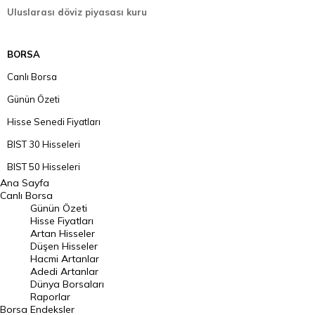
Uluslarası döviz piyasası kuru
BORSA
Canlı Borsa
Günün Özeti
Hisse Senedi Fiyatları
BIST 30 Hisseleri
BIST 50 Hisseleri
Ana Sayfa
BIST 100 Hisseleri
Canlı Borsa
Günün Özeti
En Çok Artan Hisseler
Hisse Fiyatları
Artan Hisseler
En Çok Düşen Hisseler
Düşen Hisseler
Hacmi Artanlar
Hacmi Artanlar
Adedi Artanlar
Geçmiş Kapanışlar
Dünya Borsaları
Raporlar
Dünya Borsaları
Borsa
Endeksler