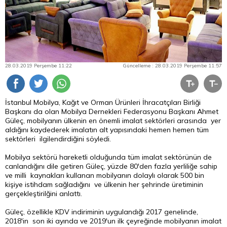
28.03.2019 Perşembe 11:22
Güncelleme : 28.03.2019 Perşembe 11:57
İstanbul Mobilya, Kağıt ve Orman Ürünleri İhracatçıları Birliği
Başkanı da olan Mobilya Dernekleri Federasyonu Başkanı Ahmet
Güleç, mobilyanın ülkenin en önemli imalat sektörleri arasında yer
aldığını kaydederek imalatın alt yapısındaki hemen hemen tüm
sektörleri ilgilendirdiğini söyledi.
Mobilya sektörü hareketli olduğunda tüm imalat sektörünün de
canlandığını dile getiren Güleç, yüzde 80'den fazla yerliliğe sahip
ve milli kaynakları kullanan mobilyanın dolaylı olarak 500 bin
kişiye istihdam sağladığını ve ülkenin her şehrinde üretiminin
gerçekleştirilğini anlattı.
Güleç, özellikle KDV indiriminin uygulandığı 2017 genelinde,
2018'in son iki ayında ve 2019'un ilk çeyreğinde mobilyanın imalat