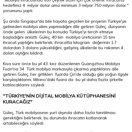
"Mobilya ihracatında son çeyrek
bizim
için çok önemli. İhracatta
hedefimiz 4 milyar
dolar
ama minimum 3 milyar 750 milyon dolar."
yorumunu yaptı.
Şu anda Singapur'da bile hayata geçirilen bir projenin Türkiye'ye
gelmeden mobilya alımı yapmadığını dile getiren Güleç, dünyanın
önde gelen ülkelerinin bu konuda Türkiye'yi tercih etmeye
başladığını anlattı. Güleç, 40 bin mobilya üreticisinin 15 bini
ihracat yaptığını belirterek, ihracatta kilogram değerinin 1,7
dolardan 3 dolara yükseldiğini, gelişmiş ülkelerde bu rakamın 4
doları aştığını bildirdi.
Kısa süre önce bu yıl 43. kez düzenlenen Guangzhou Mobilya
Fuarı'na 34 Türk mobilya markasıyla çıkarma yaptıklarını dile
getiren Güleç, her gittikleri fuarda Çin'de olduğu gibi yoğun ilgiyle
karşılaştıklarını, Milano'daki fuara da bu yıl daha fazla şirketle
katılacaklarını söyledi.
"TÜRKİYE'NİN DİJİTAL MOBİLYA KÜTÜPHANESİNİ
KURACAĞIZ"
Güleç, Türk mobilyasının yurt dışında daha fazla tanıtılması
gerektiğini belirterek, bu durumda ihracatın katlanarak
artabileceğini söyledi.