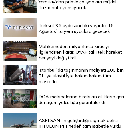
Yargıtay’dan primle çalışanlara müjde!
Tazminata yansıyacak
Türksat 3A uydusundaki yayınlar 16
Ağustos`ta yeni uydulara geçecek
Mahkemeden milyonlarca kiracıyı
ilgilendiren karar: UYAP’taki tek hareket
her şeyi değiştirdi
İstanbul`da taşınmanın maliyeti 200 bin
TL`ye ulaştı! İşte kalem kalem tüm
masraflar
DOA makinelerine bırakılan atıkların geri
dönüşüm yolculuğu görüntülendi
ASELSAN`ın geliştirdiği sığınak delici
|||TOLUN P||| hedefi tam isabetle vurdu