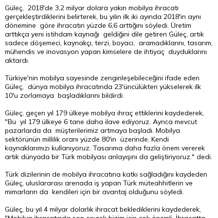
Güleç, 2018'de 3,2 milyar dolara yakın mobilya ihracatı
gerçekleştirdiklerini belirterek, bu yılın ilk iki ayında 2018'in aynı
dönemine göre ihracatın yüzde 6,6 arttığını söyledi. Üretim
arttıkça yeni istihdam kaynağı geldiğini dile getiren Güleç, artık
sadece döşemeci, kaynakçı, terzi, boyacı, aramadıklarını, tasarım,
mühendis ve inovasyon yapan kimselere de ihtiyaç duyduklarını
aktardı.
Türkiye'nin mobilya sayesinde zenginleşebileceğini ifade eden
Güleç, dünya mobilya ihracatında 23'üncülükten yükselerek ilk
10'u zorlamaya başladıklarını bildirdi.
Güleç, geçen yıl 179 ülkeye mobilya ihraç ettiklerini kaydederek,
"Bu yıl 179 ülkeye 6 tane daha ilave ediyoruz. Ayrıca mevcut
pazarlarda da müşterilerimiz artmaya başladı. Mobilya
sektörünün millilik oranı yüzde 80'in üzerinde. Kendi
kaynaklarımızı kullanıyoruz. Tasarıma daha fazla önem vererek
artık dünyada bir Türk mobilyası anlayışını da geliştiriyoruz." dedi.
Türk dizilerinin de mobilya ihracatına katkı sağladığını kaydeden
Güleç, uluslararası arenada iş yapan Türk müteahhitlerin ve
mimarların da kendileri için bir avantaj olduğunu söyledi.
Güleç, bu yıl 4 milyar dolarlık ihracat beklediklerini kaydederek,