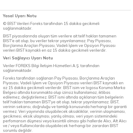
Yasal Uyarı Notu
© BİST Verileri Foreks tarafından 15 dakika gecikmeli
sağlanmaktadır.
BIST piyasalarında oluşan tüm verilere ait telif hakları tamamen
BIST'e ait olup, bu veriler tekrar yayınlanamaz. Pay Piyasası,
Borçlanma Araçları Piyasası, Vadeli İşlem ve Opsiyon Piyasası
verileri BIST kaynaklı en az 15 dakika gecikmeli verilerdir.
Veri Sağlayıcı Uyarı Notu
Veriler FOREKS Bilgi İletişim Hizmetleri A.Ş. tarafından
sağlanmaktadır.
Foreks tarafından sağlanan Pay Piyasası, Borçlanma Araçları
Piyasası, Vadeli İşlem ve Opsiyon Piyasası verileri BIST kaynaklı en
az 15 dakika gecikmeli verilerdir. BIST isim ve logosu Koruma Marka
Belgesi altında korunmakta olup izinsiz kullanılamaz, iktibas
edilemez, değiştirilemez. BIST ismi altında açıklanan tüm belgelerin
telif hakları tamamen BIST'ye ait olup, tekrar yayınlanamaz. BIST,
verinin sekansı, doğruluğu ve tamlığı konusunda herhangi bir garanti
vermez. Veri yayınında oluşabilecek aksaklıklar, verinin ulaşmaması,
gecikmesi, eksik ulaşması, yanlış olması, veri yayın sistemindeki
perfomansın düşmesi veya kesintili olması gibi hallerde Alıcı, Alt Alıcı
ve / veya Kullanıcılarda oluşabilecek herhangi bir zarardan BIST
sorumlu değildir.