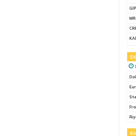
GI
MR
CR
KA
Dö
Do
Eu
Ste
Fr
Riy
Em