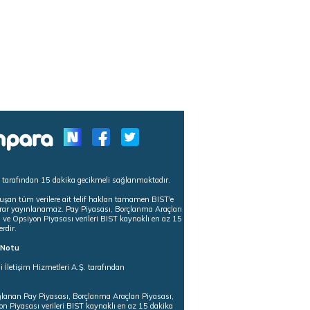
s tarafından 15 dakika gecikmeli sağlanmaktadır.
uşan tüm verilere ait telif hakları tamamen BIST'e
tekrar yayınlanamaz. Pay Piyasası, Borçlanma Araçları
m ve Opsiyon Piyasası verileri BIST kaynaklı en az 15
erdir.
ı Notu
i İletişim Hizmetleri A.Ş. tarafından
ğlanan Pay Piyasası, Borçlanma Araçları Piyasası,
on Piyasası verileri BIST kaynaklı en az 15 dakika