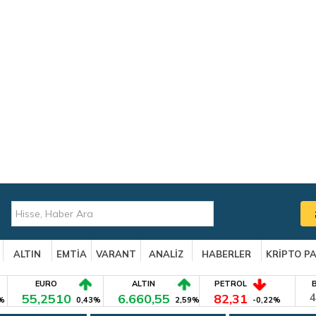
ALTIN
EMTİA
VARANT
ANALİZ
HABERLER
KRİPTO P
EURO
ALTIN
PETROL
55,2510
6.660,55
82,31
4
%
0,43%
2,59%
-0,22%