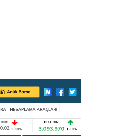
ARA
HESAPLAMA ARAÇLARI
BONO
BITCOIN
0,02
3.093.970
0,00%
1,00%