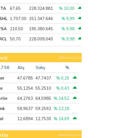
PTA
67,65
228.324.881
% 10,00
SHL
1.707,00
151.347.646
% 9,99
FSA
210,50
195.380.645
% 9,98
RCL
50,70
228.008.040
% 9,98
viz
daha fazla
17:58
Alış
Satış
%
lar
47,6785
47,7437
% 0,25
ro
55,1254
55,2510
% 0,43
rlin
64,2763
64,5985
% 14,52
ank
58,9637
59,2592
% 13,18
al
12,6894
12,7530
% 14,69
tia
daha fazla