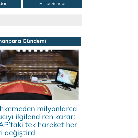
adar
Hisse Senedi
manpara Gündemi
hkemeden milyonlarca
acıyı ilgilendiren karar:
P’taki tek hareket her
i değiştirdi