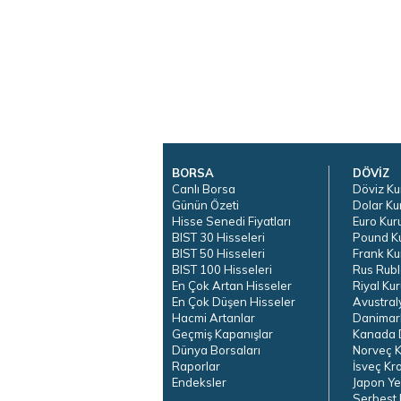
BORSA
DÖVİZ
Canlı Borsa
Döviz Ku
Günün Özeti
Dolar Ku
Hisse Senedi Fiyatları
Euro Kur
BIST 30 Hisseleri
Pound K
BIST 50 Hisseleri
Frank Ku
BIST 100 Hisseleri
Rus Rubl
En Çok Artan Hisseler
Riyal Kur
En Çok Düşen Hisseler
Avustral
Hacmi Artanlar
Danimar
Geçmiş Kapanışlar
Kanada D
Dünya Borsaları
Norveç K
Raporlar
İsveç Kr
Endeksler
Japon Ye
Serbest 