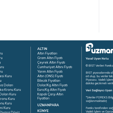
ALTIN
ru
Altın Fiyatları
ru
Gram Altın Fiyatı
Yasal Uyarı Notu
u
Çeyrek Altın Fiyatı
© BİST Verileri Forek
uru
Cumhuriyet Altını Fiyatı
ru
Yarım Altın Fiyatı
BIST piyasalarında ol
esi Kuru
Altın (ONS) Fiyatı
ait olup, bu veriler 
Piyasası, Vadeli İşle
u
Bilezik Fiyatları
dakika gecikmeli veril
ya Doları
Dolar/Kg Altın Fiyatı
ka Kronu Kuru
Euro/Kg Altın Fiyatı
Veri Sağlayıcı Uyar
oları Kuru
Kapalı Çarşı Altın
*(Veriler FOREKS Bilg
Fiyatları
ronu Kuru
sağlanmaktadır)
onu Kuru
UZMANPARA
ni Kuru
Foreks tarafından sa
KÜNYE
Vadeli İşlem ve Opsiy
Piyasa Döviz