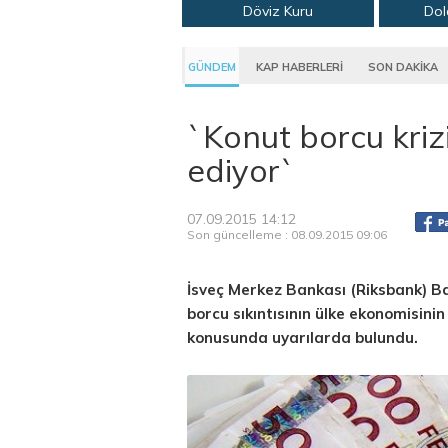
Döviz Kuru
Dol
GÜNDEM
KAP HABERLERİ
SON DAKİKA
`Konut borcu kriz
ediyor`
07.09.2015 14:12
Son güncelleme : 08.09.2015 09:06
İsveç Merkez Bankası (Riksbank) B
borcu sıkıntısının ülke ekonomisini
konusunda uyarılarda bulundu.