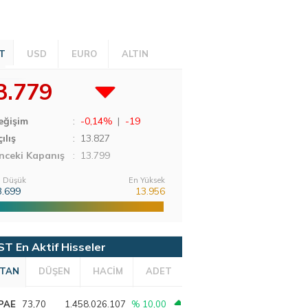
T
USD
EURO
ALTIN
3.779
eğişim
:
-0,14%
|
-19
ılış
:
13.827
nceki Kapanış
: 13.799
 Düşük
En Yüksek
3.699
13.956
ST En Aktif Hisseler
TAN
DÜŞEN
HACİM
ADET
PAE
73,70
1.458.026.107
% 10,00