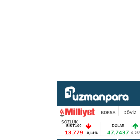
BORSA
DÖVİZ
SÖZLÜK
BIST100
DOLAR
13.779
47,7437
-0,14%
0,25