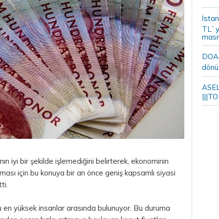
İstan
TL`y
masr
DOA m
dönü
ASELS
|||TO
n iyi bir şekilde işlemediğini belirterek, ekonominin
aması için bu konuya bir an önce geniş kapsamlı siyasi
ti.
u en yüksek insanlar arasında bulunuyor. Bu duruma