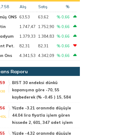
17:58
Alış
Satış
%
müş ONS
63,53
63,62
% 0,66
tin
1.747,47
1.752,90
% 0,66
ladyum
1.379,33
1.384,83
% 0,66
nt Pet.
82,31
82,31
% 0,66
ın Ons
4.341,53
4.342,09
% 0,66
ans Raporu
:59
BIST 30 endeksi dünkü
kapanışına göre -70, 55
030
kaybederek (% -0.45 ) 15, 584
:56
Yüzde -3.21 oranında düşüşle
44.04 lira fiyatla işlem gören
HOL
hissede 2, 601, 347 adet işlem
:55
Yüzde -4.32 oranında düşüşle