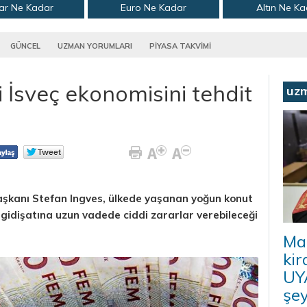
ar Ne Kadar
Euro Ne Kadar
Altın Ne K
GÜNCEL
UZMAN YORUMLARI
PİYASA TAKVİMİ
i İsveç ekonomisini tehdit
uz
aşkanı Stefan Ingves, ülkede yaşanan yoğun konut
n gidişatına uzun vadede ciddi zararlar verebileceği
Ma
kir
UYA
şey