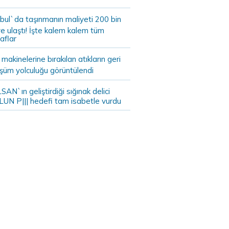
bul`da taşınmanın maliyeti 200 bin
e ulaştı! İşte kalem kalem tüm
aflar
akinelerine bırakılan atıkların geri
şüm yolculuğu görüntülendi
AN`ın geliştirdiği sığınak delici
LUN P||| hedefi tam isabetle vurdu