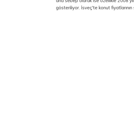
ana sebep olarak ise özellikle 2008 yı
gösteriliyor. İsveç'te konut fiyatlarının s