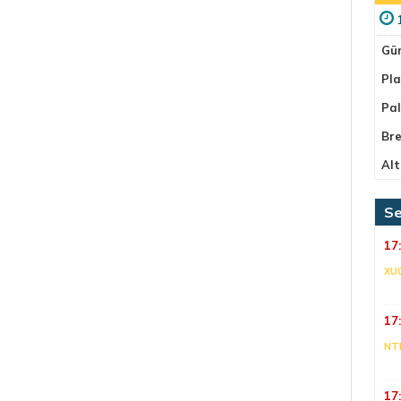
Gü
Pla
Pa
Bre
Alt
Se
17
XU
17
NT
17