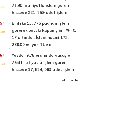
71.90 lira fiyatla işlem gören
NEL
hissede 321, 259 adet işlem
:54
Endeks 13, 776 puanda işlem
görerek önceki kapanışının % -0,
100
17 altında . İşlem hacmi 173,
288.00 milyon TL de
:54
Yüzde -9.75 oranında düşüşle
7.68 lira fiyatla işlem gören
DGS
hissede 17, 524, 069 adet işlem
daha fazla