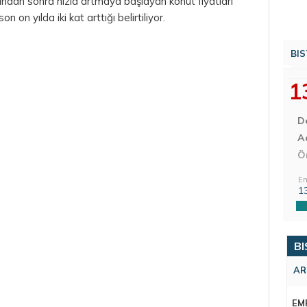
lından sonra hızla artmaya başlayan konut fiyatları
on on yılda iki kat arttığı belirtiliyor.
BIS
1
D
Aç
Ö
En
1
BI
AR
EM