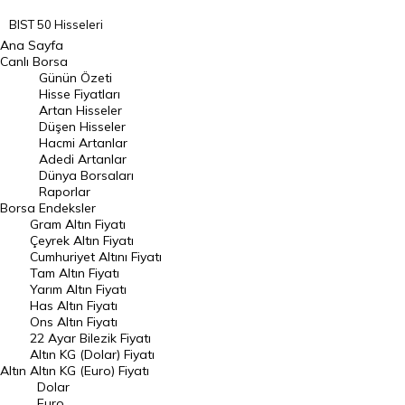
BIST 50 Hisseleri
Ana Sayfa
BIST 100 Hisseleri
Canlı Borsa
Günün Özeti
En Çok Artan Hisseler
Hisse Fiyatları
Artan Hisseler
En Çok Düşen Hisseler
Düşen Hisseler
Hacmi Artanlar
Hacmi Artanlar
Adedi Artanlar
Geçmiş Kapanışlar
Dünya Borsaları
Raporlar
Dünya Borsaları
Borsa
Endeksler
Gram Altın Fiyatı
Raporlar
Çeyrek Altın Fiyatı
Endeksler
Cumhuriyet Altını Fiyatı
Tam Altın Fiyatı
Yarım Altın Fiyatı
DÖVİZ
Has Altın Fiyatı
Ons Altın Fiyatı
Döviz Kuru
22 Ayar Bilezik Fiyatı
Dolar Kuru
Altın KG (Dolar) Fiyatı
Altın
Altın KG (Euro) Fiyatı
Euro Kuru
Dolar
Euro