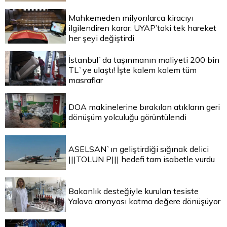
Mahkemeden milyonlarca kiracıyı
ilgilendiren karar: UYAP’taki tek hareket
her şeyi değiştirdi
İstanbul`da taşınmanın maliyeti 200 bin
TL`ye ulaştı! İşte kalem kalem tüm
masraflar
DOA makinelerine bırakılan atıkların geri
dönüşüm yolculuğu görüntülendi
ASELSAN`ın geliştirdiği sığınak delici
|||TOLUN P||| hedefi tam isabetle vurdu
Bakanlık desteğiyle kurulan tesiste
Yalova aronyası katma değere dönüşüyor