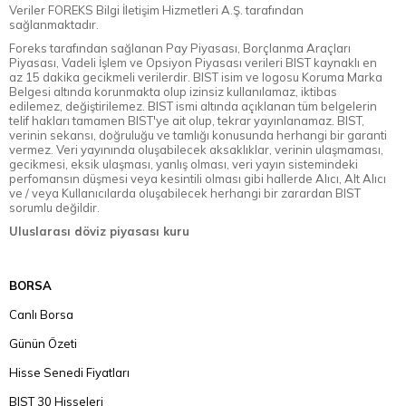
Veriler FOREKS Bilgi İletişim Hizmetleri A.Ş. tarafından
sağlanmaktadır.
Foreks tarafından sağlanan Pay Piyasası, Borçlanma Araçları
Piyasası, Vadeli İşlem ve Opsiyon Piyasası verileri BIST kaynaklı en
az 15 dakika gecikmeli verilerdir. BIST isim ve logosu Koruma Marka
Belgesi altında korunmakta olup izinsiz kullanılamaz, iktibas
edilemez, değiştirilemez. BIST ismi altında açıklanan tüm belgelerin
telif hakları tamamen BIST'ye ait olup, tekrar yayınlanamaz. BIST,
verinin sekansı, doğruluğu ve tamlığı konusunda herhangi bir garanti
vermez. Veri yayınında oluşabilecek aksaklıklar, verinin ulaşmaması,
gecikmesi, eksik ulaşması, yanlış olması, veri yayın sistemindeki
perfomansın düşmesi veya kesintili olması gibi hallerde Alıcı, Alt Alıcı
ve / veya Kullanıcılarda oluşabilecek herhangi bir zarardan BIST
sorumlu değildir.
Uluslarası döviz piyasası kuru
BORSA
Canlı Borsa
Günün Özeti
Hisse Senedi Fiyatları
BIST 30 Hisseleri