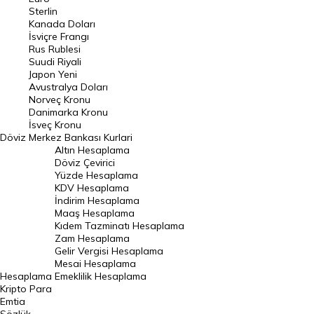
Pound Kuru
Sterlin
Kanada Doları
Frank Kuru
İsviçre Frangı
Riyal Kuru
Rus Rublesi
Suudi Riyali
Avustralya Doları
Japon Yeni
Avustralya Doları
Danimarka Kronu Kuru
Norveç Kronu
Danimarka Kronu
Kanada Doları Kuru
İsveç Kronu
Döviz
Merkez Bankası Kurlari
Norveç Kronu Kuru
Altın Hesaplama
İsveç Kronu Kuru
Döviz Çevirici
Yüzde Hesaplama
Japon Yeni Kuru
KDV Hesaplama
İndirim Hesaplama
Serbest Piyasa Döviz Kurları
Maaş Hesaplama
Kıdem Tazminatı Hesaplama
Merkez Bankası Döviz Kurları
Zam Hesaplama
Gelir Vergisi Hesaplama
ALTIN
Mesai Hesaplama
Hesaplama
Emeklilik Hesaplama
Altın Fiyatları
Kripto Para
Emtia
Gram Altın Fiyatı