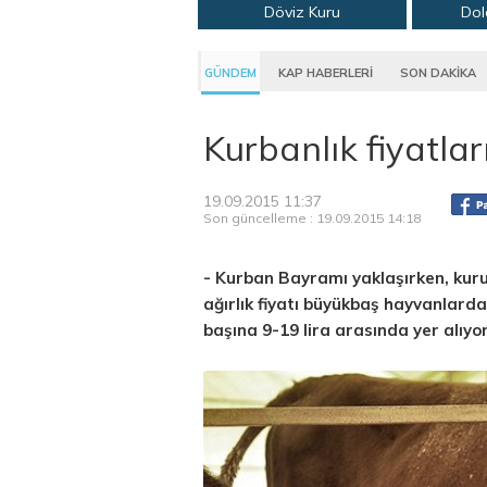
Döviz Kuru
Dol
GÜNDEM
KAP HABERLERİ
SON DAKİKA
Kurbanlık fiyatla
19.09.2015 11:37
Son güncelleme : 19.09.2015 14:18
- Kurban Bayramı yaklaşırken, kurul
ağırlık fiyatı büyükbaş hayvanlard
başına 9-19 lira arasında yer alıyor