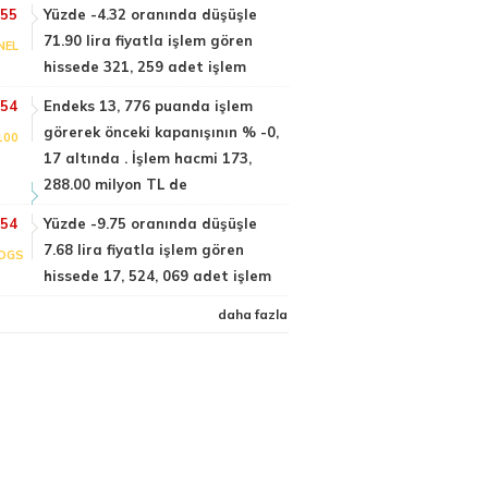
:55
Yüzde -4.32 oranında düşüşle
71.90 lira fiyatla işlem gören
NEL
hissede 321, 259 adet işlem
:54
Endeks 13, 776 puanda işlem
görerek önceki kapanışının % -0,
100
17 altında . İşlem hacmi 173,
288.00 milyon TL de
:54
Yüzde -9.75 oranında düşüşle
7.68 lira fiyatla işlem gören
DGS
hissede 17, 524, 069 adet işlem
daha fazla