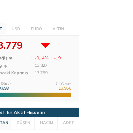
T
USD
EURO
ALTIN
3.779
eğişim
:
-0,14%
|
-19
ılış
:
13.827
nceki Kapanış
: 13.799
 Düşük
En Yüksek
3.699
13.956
ST En Aktif Hisseler
TAN
DÜŞEN
HACİM
ADET