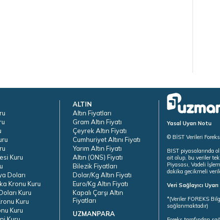
ALTIN
ru
Altın Fiyatları
ru
Gram Altın Fiyatı
Yasal Uyarı Notu
u
Çeyrek Altın Fiyatı
© BİST Verileri Forek
uru
Cumhuriyet Altını Fiyatı
ru
Yarım Altın Fiyatı
BIST piyasalarında ol
esi Kuru
Altın (ONS) Fiyatı
ait olup, bu veriler 
Piyasası, Vadeli İşle
u
Bilezik Fiyatları
dakika gecikmeli veril
ya Doları
Dolar/Kg Altın Fiyatı
ka Kronu Kuru
Euro/Kg Altın Fiyatı
Veri Sağlayıcı Uyar
oları Kuru
Kapalı Çarşı Altın
*(Veriler FOREKS Bilg
Fiyatları
ronu Kuru
sağlanmaktadır)
onu Kuru
UZMANPARA
ni Kuru
Foreks tarafından sa