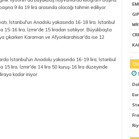
EM
başına 9 ila 19 lira arasında olacağı tahmin ediliyor.
GI
yatı, İstanbul'un Anadolu yakasında 16-18 lira, İstanbul
MR
 15-16 lira, İzmir'de 15 liradan satılıyor. Büyükbaşta
CR
iraya çıkarken Karaman ve Afyonkarahisar'da ise 12
KA
arda İstanbul'un Anadolu yakasında 16-19 lira, İstanbul
Dö
15 lira, İzmir'de 14 lira 50 kuruş-16 lira düzeyinde
liraya kadar iniyor.
Do
Eu
Ste
Fr
Riy