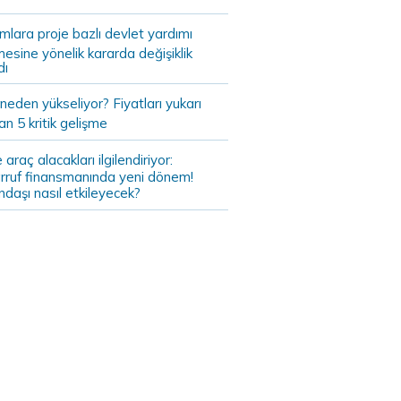
ımlara proje bazlı devlet yardımı
mesine yönelik kararda değişiklik
dı
 neden yükseliyor? Fiyatları yukarı
an 5 kritik gelişme
 araç alacakları ilgilendiriyor:
rruf finansmanında yeni dönem!
daşı nasıl etkileyecek?