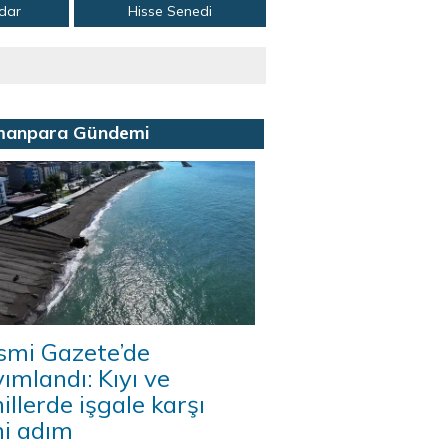
adar
Hisse Senedi
manpara Gündemi
smi Gazete’de
ımlandı: Kıyı ve
illerde işgale karşı
ni adım