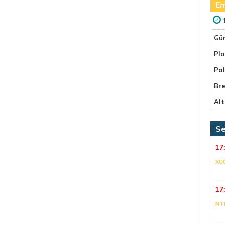
Em
Gü
Pla
Pa
Bre
Alt
Se
17
XU
17
NT