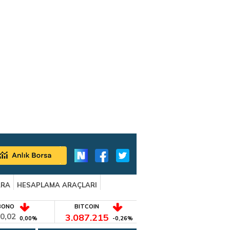
ARA
HESAPLAMA ARAÇLARI
BONO
BITCOIN
0,02
3.087.215
0,00%
-0,26%