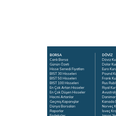
BORSA
DÖVİZ
Canlı Borsa
Döviz Ku
Günün Özeti
Dolar Ku
Hisse Senedi Fiyatları
Euro Kur
BIST 30 Hisseleri
Pound K
BIST 50 Hisseleri
Frank Ku
BIST 100 Hisseleri
Rus Rubl
En Çok Artan Hisseler
Riyal Kur
En Çok Düşen Hisseler
Avustral
Hacmi Artanlar
Danimar
Geçmiş Kapanışlar
Kanada D
Dünya Borsaları
Norveç K
Raporlar
İsveç Kr
Endeksler
Japon Ye