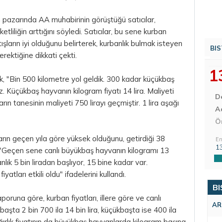
pazarında AA muhabirinin görüştüğü satıcılar,
iliğin arttığını söyledi. Satıcılar, bu sene kurban
ışların iyi olduğunu belirterek, kurbanlık bulmak isteyen
BIS
ektiğine dikkati çekti.
1
k, "Bin 500 kilometre yol geldik. 300 kadar küçükbaş
. Küçükbaş hayvanın kilogram fiyatı 14 lira. Maliyeti
D
rın tanesinin maliyeti 750 lirayı geçmiştir. 1 lira aşağı
Aç
Ö
rın geçen yıla göre yüksek olduğunu, getirdiği 38
En
1
, "Geçen sene canlı büyükbaş hayvanın kilogramı 13
nlık 5 bin liradan başlıyor, 15 bine kadar var.
atları etkili oldu" ifadelerini kullandı.
BI
poruna göre, kurban fiyatları, illere göre ve canlı
AR
başta 2 bin 700 ila 14 bin lira, küçükbaşta ise 400 ila
ağırlık fiyatının da büyükbaş hayvanlarda kilogram başına