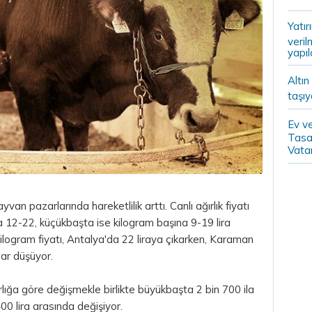
Yatır
veril
yapıl
Altın
taşıy
Ev ve
Tasa
Vatan
an pazarlarında hareketlilik arttı. Canlı ağırlık fiyatı
 12-22, küçükbaşta ise kilogram başına 9-19
lira
kilogram fiyatı, Antalya'da 22 liraya çıkarken, Karaman
dar düşüyor.
ğırlığa göre değişmekle birlikte büyükbaşta 2 bin 700 ila
400 lira arasında değişiyor.