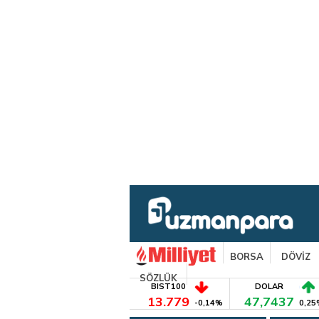
BORSA
DÖVİZ
SÖZLÜK
BIST100
DOLAR
13.779
47,7437
-0,14%
0,25