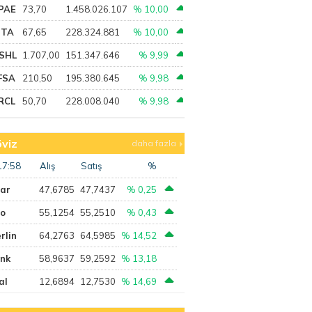
PAE
73,70
1.458.026.107
% 10,00
PTA
67,65
228.324.881
% 10,00
SHL
1.707,00
151.347.646
% 9,99
FSA
210,50
195.380.645
% 9,98
RCL
50,70
228.008.040
% 9,98
viz
daha fazla
17:58
Alış
Satış
%
lar
47,6785
47,7437
% 0,25
ro
55,1254
55,2510
% 0,43
rlin
64,2763
64,5985
% 14,52
ank
58,9637
59,2592
% 13,18
al
12,6894
12,7530
% 14,69