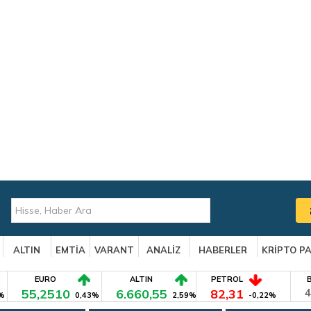
ALTIN
EMTİA
VARANT
ANALİZ
HABERLER
KRİPTO P
EURO
ALTIN
PETROL
55,2510
6.660,55
82,31
4
%
0,43%
2,59%
-0,22%