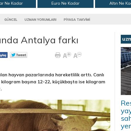
ar Ne Kadar
Euro Ne Kadar
Altın Ne K
GÜNCEL
UZMAN YORUMLARI
PİYASA TAKVİMİ
rında Antalya farkı
uz
an hayvan pazarlarında hareketlilik arttı. Canlı
a kilogram başına 12-22, küçükbaşta ise kilogram
.
Re
yay
sah
ye