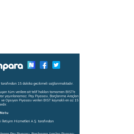
s tarafından 15 dakika gecikmeli sağlanmaktadır.
uşan tüm verilere ait telif hakları tamamen BIST'e
tekrar yayınlanamaz. Pay Piyasası, Borçlanma Araçları
m ve Opsiyon Piyasası verileri BIST kaynaklı en az 15
erdir.
ı Notu
i İletişim Hizmetleri A.Ş. tarafından
ğlanan Pay Piyasası, Borçlanma Araçları Piyasası,