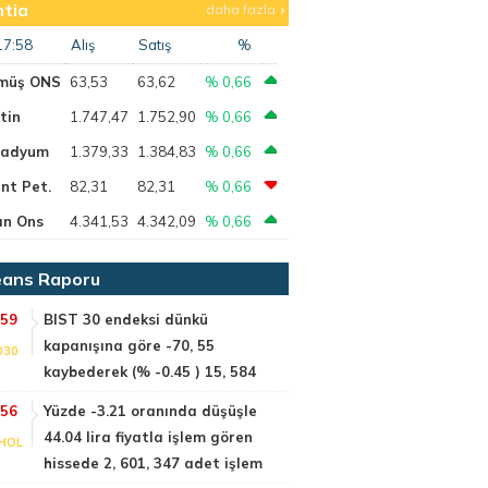
tia
daha fazla
17:58
Alış
Satış
%
müş ONS
63,53
63,62
% 0,66
tin
1.747,47
1.752,90
% 0,66
ladyum
1.379,33
1.384,83
% 0,66
nt Pet.
82,31
82,31
% 0,66
ın Ons
4.341,53
4.342,09
% 0,66
ans Raporu
:59
BIST 30 endeksi dünkü
kapanışına göre -70, 55
030
kaybederek (% -0.45 ) 15, 584
:56
Yüzde -3.21 oranında düşüşle
44.04 lira fiyatla işlem gören
HOL
hissede 2, 601, 347 adet işlem