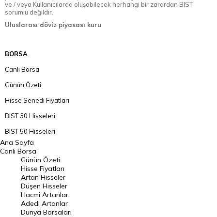
ve / veya Kullanıcılarda oluşabilecek herhangi bir zarardan BIST
sorumlu değildir.
Uluslarası döviz piyasası kuru
BORSA
Canlı Borsa
Günün Özeti
Hisse Senedi Fiyatları
BIST 30 Hisseleri
BIST 50 Hisseleri
Ana Sayfa
BIST 100 Hisseleri
Canlı Borsa
Günün Özeti
En Çok Artan Hisseler
Hisse Fiyatları
Artan Hisseler
En Çok Düşen Hisseler
Düşen Hisseler
Hacmi Artanlar
Hacmi Artanlar
Adedi Artanlar
Geçmiş Kapanışlar
Dünya Borsaları