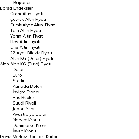
Raporlar
Dünya Borsaları
Borsa
Endeksler
Gram Altın Fiyatı
Raporlar
Çeyrek Altın Fiyatı
Endeksler
Cumhuriyet Altını Fiyatı
Tam Altın Fiyatı
Yarım Altın Fiyatı
DÖVİZ
Has Altın Fiyatı
Ons Altın Fiyatı
Döviz Kuru
22 Ayar Bilezik Fiyatı
Dolar Kuru
Altın KG (Dolar) Fiyatı
Altın
Altın KG (Euro) Fiyatı
Euro Kuru
Dolar
Euro
Pound Kuru
Sterlin
Kanada Doları
Frank Kuru
İsviçre Frangı
Riyal Kuru
Rus Rublesi
Suudi Riyali
Avustralya Doları
Japon Yeni
Avustralya Doları
Danimarka Kronu Kuru
Norveç Kronu
Danimarka Kronu
Kanada Doları Kuru
İsveç Kronu
Döviz
Merkez Bankası Kurlari
Norveç Kronu Kuru