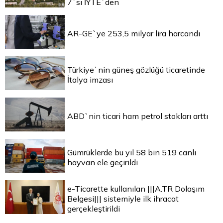
7`si İYTE`den
AR-GE`ye 253,5 milyar lira harcandı
Türkiye`nin güneş gözlüğü ticaretinde
İtalya imzası
ABD`nin ticari ham petrol stokları arttı
Gümrüklerde bu yıl 58 bin 519 canlı
hayvan ele geçirildi
e-Ticarette kullanılan |||A.TR Dolaşım
Belgesi||| sistemiyle ilk ihracat
gerçekleştirildi