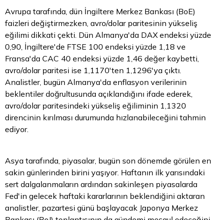
Avrupa tarafında, dün İngiltere Merkez Bankası (BoE)
faizleri değiştirmezken, avro/dolar paritesinin yükseliş
eğilimi dikkati çekti. Dün Almanya'da DAX endeksi yüzde
0,90, İngiltere'de FTSE 100 endeksi yüzde 1,18 ve
Fransa'da CAC 40 endeksi yüzde 1,46 değer kaybetti,
avro/dolar paritesi ise 1,1170'ten 1,1296'ya çıktı.
Analistler, bugün Almanya'da enflasyon verilerinin
beklentiler doğrultusunda açıklandığını ifade ederek,
avro/dolar paritesindeki yükseliş eğiliminin 1,1320
direncinin kırılması durumunda hızlanabileceğini tahmin
ediyor.
Asya tarafında, piyasalar, bugün son dönemde görülen en
sakin günlerinden birini yaşıyor. Haftanın ilk yarısındaki
sert dalgalanmaların ardından sakinleşen piyasalarda
Fed'in gelecek haftaki kararlarının beklendiğini aktaran
analistler, pazartesi günü başlayacak Japonya Merkez
Bankası (BoJ) toplantısının da gündemi meşgul edeceğini