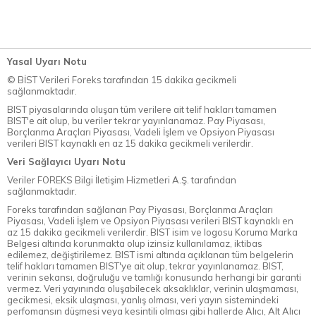
Yasal Uyarı Notu
© BİST Verileri Foreks tarafından 15 dakika gecikmeli
sağlanmaktadır.
BIST piyasalarında oluşan tüm verilere ait telif hakları tamamen
BIST'e ait olup, bu veriler tekrar yayınlanamaz. Pay Piyasası,
Borçlanma Araçları Piyasası, Vadeli İşlem ve Opsiyon Piyasası
verileri BIST kaynaklı en az 15 dakika gecikmeli verilerdir.
Veri Sağlayıcı Uyarı Notu
Veriler FOREKS Bilgi İletişim Hizmetleri A.Ş. tarafından
sağlanmaktadır.
Foreks tarafından sağlanan Pay Piyasası, Borçlanma Araçları
Piyasası, Vadeli İşlem ve Opsiyon Piyasası verileri BIST kaynaklı en
az 15 dakika gecikmeli verilerdir. BIST isim ve logosu Koruma Marka
Belgesi altında korunmakta olup izinsiz kullanılamaz, iktibas
edilemez, değiştirilemez. BIST ismi altında açıklanan tüm belgelerin
telif hakları tamamen BIST'ye ait olup, tekrar yayınlanamaz. BIST,
verinin sekansı, doğruluğu ve tamlığı konusunda herhangi bir garanti
vermez. Veri yayınında oluşabilecek aksaklıklar, verinin ulaşmaması,
gecikmesi, eksik ulaşması, yanlış olması, veri yayın sistemindeki
perfomansın düşmesi veya kesintili olması gibi hallerde Alıcı, Alt Alıcı