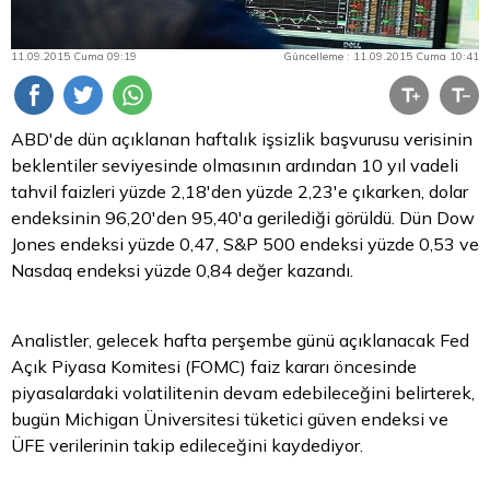
11.09.2015 Cuma 09:19
Güncelleme : 11.09.2015 Cuma 10:41
ABD'de dün açıklanan haftalık işsizlik başvurusu verisinin
beklentiler seviyesinde olmasının ardından 10 yıl vadeli
tahvil
faizleri yüzde 2,18'den yüzde 2,23'e çıkarken,
dolar
endeksinin 96,20'den 95,40'a gerilediği görüldü. Dün Dow
Jones endeksi yüzde 0,47, S&P 500 endeksi yüzde 0,53 ve
Nasdaq endeksi yüzde 0,84 değer kazandı.
Analistler, gelecek hafta perşembe günü açıklanacak Fed
Açık Piyasa Komitesi (FOMC) faiz kararı öncesinde
piyasalardaki volatilitenin devam edebileceğini belirterek,
bugün Michigan Üniversitesi tüketici güven endeksi ve
ÜFE verilerinin takip edileceğini kaydediyor.