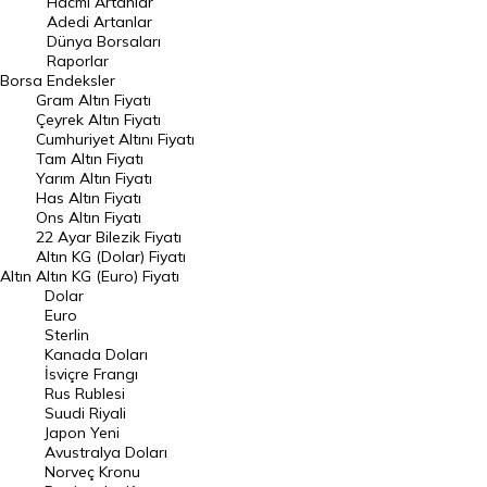
Hacmi Artanlar
Adedi Artanlar
Geçmiş Kapanışlar
Dünya Borsaları
Raporlar
Dünya Borsaları
Borsa
Endeksler
Gram Altın Fiyatı
Raporlar
Çeyrek Altın Fiyatı
Endeksler
Cumhuriyet Altını Fiyatı
Tam Altın Fiyatı
Yarım Altın Fiyatı
DÖVİZ
Has Altın Fiyatı
Ons Altın Fiyatı
Döviz Kuru
22 Ayar Bilezik Fiyatı
Dolar Kuru
Altın KG (Dolar) Fiyatı
Altın
Altın KG (Euro) Fiyatı
Euro Kuru
Dolar
Euro
Pound Kuru
Sterlin
Kanada Doları
Frank Kuru
İsviçre Frangı
Riyal Kuru
Rus Rublesi
Suudi Riyali
Avustralya Doları
Japon Yeni
Avustralya Doları
Danimarka Kronu Kuru
Norveç Kronu