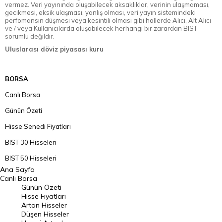
vermez. Veri yayınında oluşabilecek aksaklıklar, verinin ulaşmaması,
gecikmesi, eksik ulaşması, yanlış olması, veri yayın sistemindeki
perfomansın düşmesi veya kesintili olması gibi hallerde Alıcı, Alt Alıcı
ve / veya Kullanıcılarda oluşabilecek herhangi bir zarardan BIST
sorumlu değildir.
Uluslarası döviz piyasası kuru
BORSA
Canlı Borsa
Günün Özeti
Hisse Senedi Fiyatları
BIST 30 Hisseleri
BIST 50 Hisseleri
Ana Sayfa
BIST 100 Hisseleri
Canlı Borsa
Günün Özeti
En Çok Artan Hisseler
Hisse Fiyatları
Artan Hisseler
En Çok Düşen Hisseler
Düşen Hisseler
Hacmi Artanlar