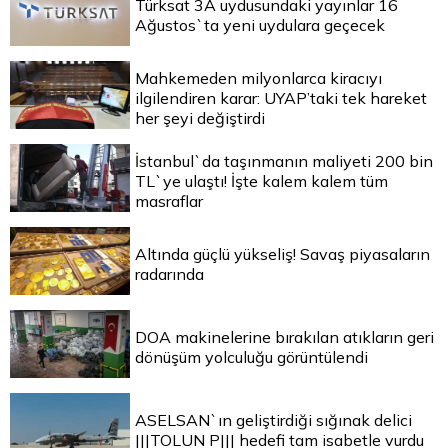
Türksat 3A uydusundaki yayınlar 16
Ağustos`ta yeni uydulara geçecek
Mahkemeden milyonlarca kiracıyı
ilgilendiren karar: UYAP’taki tek hareket
her şeyi değiştirdi
İstanbul`da taşınmanın maliyeti 200 bin
TL`ye ulaştı! İşte kalem kalem tüm
masraflar
Altında güçlü yükseliş! Savaş piyasaların
radarında
DOA makinelerine bırakılan atıkların geri
dönüşüm yolculuğu görüntülendi
ASELSAN`ın geliştirdiği sığınak delici
|||TOLUN P||| hedefi tam isabetle vurdu