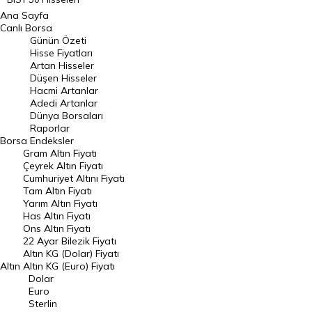
Ana Sayfa
BIST 100 Hisseleri
Canlı Borsa
Günün Özeti
En Çok Artan Hisseler
Hisse Fiyatları
Artan Hisseler
En Çok Düşen Hisseler
Düşen Hisseler
Hacmi Artanlar
Hacmi Artanlar
Adedi Artanlar
Geçmiş Kapanışlar
Dünya Borsaları
Raporlar
Dünya Borsaları
Borsa
Endeksler
Gram Altın Fiyatı
Raporlar
Çeyrek Altın Fiyatı
Endeksler
Cumhuriyet Altını Fiyatı
Tam Altın Fiyatı
Yarım Altın Fiyatı
DÖVİZ
Has Altın Fiyatı
Ons Altın Fiyatı
Döviz Kuru
22 Ayar Bilezik Fiyatı
Dolar Kuru
Altın KG (Dolar) Fiyatı
Altın
Altın KG (Euro) Fiyatı
Euro Kuru
Dolar
Euro
Pound Kuru
Sterlin