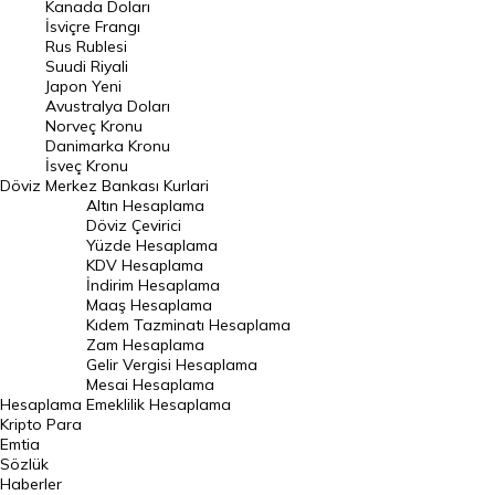
Kanada Doları
Frank Kuru
İsviçre Frangı
Riyal Kuru
Rus Rublesi
Suudi Riyali
Avustralya Doları
Japon Yeni
Avustralya Doları
Danimarka Kronu Kuru
Norveç Kronu
Danimarka Kronu
Kanada Doları Kuru
İsveç Kronu
Döviz
Merkez Bankası Kurlari
Norveç Kronu Kuru
Altın Hesaplama
İsveç Kronu Kuru
Döviz Çevirici
Yüzde Hesaplama
Japon Yeni Kuru
KDV Hesaplama
İndirim Hesaplama
Serbest Piyasa Döviz Kurları
Maaş Hesaplama
Kıdem Tazminatı Hesaplama
Merkez Bankası Döviz Kurları
Zam Hesaplama
Gelir Vergisi Hesaplama
ALTIN
Mesai Hesaplama
Hesaplama
Emeklilik Hesaplama
Altın Fiyatları
Kripto Para
Emtia
Gram Altın Fiyatı
Sözlük
Çeyrek Altın Fiyatı
Haberler