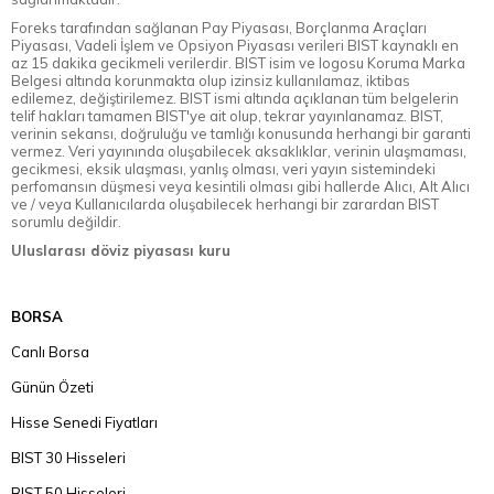
Foreks tarafından sağlanan Pay Piyasası, Borçlanma Araçları
Piyasası, Vadeli İşlem ve Opsiyon Piyasası verileri BIST kaynaklı en
az 15 dakika gecikmeli verilerdir. BIST isim ve logosu Koruma Marka
Belgesi altında korunmakta olup izinsiz kullanılamaz, iktibas
edilemez, değiştirilemez. BIST ismi altında açıklanan tüm belgelerin
telif hakları tamamen BIST'ye ait olup, tekrar yayınlanamaz. BIST,
verinin sekansı, doğruluğu ve tamlığı konusunda herhangi bir garanti
vermez. Veri yayınında oluşabilecek aksaklıklar, verinin ulaşmaması,
gecikmesi, eksik ulaşması, yanlış olması, veri yayın sistemindeki
perfomansın düşmesi veya kesintili olması gibi hallerde Alıcı, Alt Alıcı
ve / veya Kullanıcılarda oluşabilecek herhangi bir zarardan BIST
sorumlu değildir.
Uluslarası döviz piyasası kuru
BORSA
Canlı Borsa
Günün Özeti
Hisse Senedi Fiyatları
BIST 30 Hisseleri
BIST 50 Hisseleri