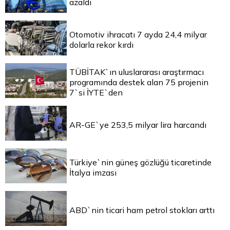
azaldı
Otomotiv ihracatı 7 ayda 24,4 milyar
dolarla rekor kırdı
TÜBİTAK`ın uluslararası araştırmacı
programında destek alan 75 projenin
7`si İYTE`den
AR-GE`ye 253,5 milyar lira harcandı
Türkiye`nin güneş gözlüğü ticaretinde
İtalya imzası
ABD`nin ticari ham petrol stokları arttı