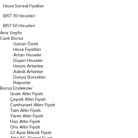
Hisse Senedi Fiyatları
BIST 30 Hisseleri
BIST 50 Hisseleri
Ana Sayfa
BIST 100 Hisseleri
Canlı Borsa
Günün Özeti
En Çok Artan Hisseler
Hisse Fiyatları
Artan Hisseler
En Çok Düşen Hisseler
Düşen Hisseler
Hacmi Artanlar
Hacmi Artanlar
Adedi Artanlar
Geçmiş Kapanışlar
Dünya Borsaları
Raporlar
Dünya Borsaları
Borsa
Endeksler
Gram Altın Fiyatı
Raporlar
Çeyrek Altın Fiyatı
Endeksler
Cumhuriyet Altını Fiyatı
Tam Altın Fiyatı
Yarım Altın Fiyatı
DÖVİZ
Has Altın Fiyatı
Ons Altın Fiyatı
Döviz Kuru
22 Ayar Bilezik Fiyatı
Dolar Kuru