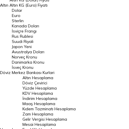
Altın KG (Dolar) Fiyatı
Altın
Altın KG (Euro) Fiyatı
Euro Kuru
Dolar
Euro
Pound Kuru
Sterlin
Kanada Doları
Frank Kuru
İsviçre Frangı
Riyal Kuru
Rus Rublesi
Suudi Riyali
Avustralya Doları
Japon Yeni
Avustralya Doları
Danimarka Kronu Kuru
Norveç Kronu
Danimarka Kronu
Kanada Doları Kuru
İsveç Kronu
Döviz
Merkez Bankası Kurlari
Norveç Kronu Kuru
Altın Hesaplama
İsveç Kronu Kuru
Döviz Çevirici
Yüzde Hesaplama
Japon Yeni Kuru
KDV Hesaplama
İndirim Hesaplama
Serbest Piyasa Döviz Kurları
Maaş Hesaplama
Kıdem Tazminatı Hesaplama
Merkez Bankası Döviz Kurları
Zam Hesaplama
Gelir Vergisi Hesaplama
ALTIN
Mesai Hesaplama