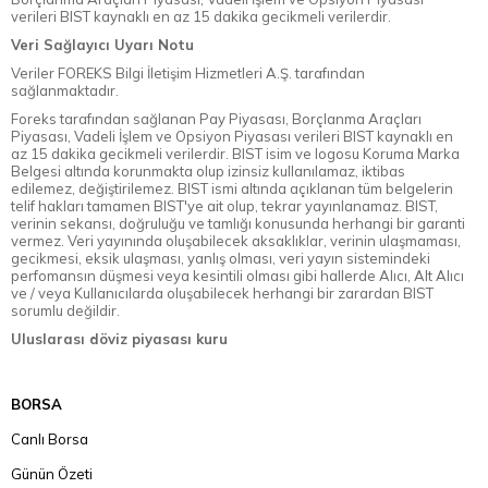
verileri BIST kaynaklı en az 15 dakika gecikmeli verilerdir.
Veri Sağlayıcı Uyarı Notu
Veriler FOREKS Bilgi İletişim Hizmetleri A.Ş. tarafından
sağlanmaktadır.
Foreks tarafından sağlanan Pay Piyasası, Borçlanma Araçları
Piyasası, Vadeli İşlem ve Opsiyon Piyasası verileri BIST kaynaklı en
az 15 dakika gecikmeli verilerdir. BIST isim ve logosu Koruma Marka
Belgesi altında korunmakta olup izinsiz kullanılamaz, iktibas
edilemez, değiştirilemez. BIST ismi altında açıklanan tüm belgelerin
telif hakları tamamen BIST'ye ait olup, tekrar yayınlanamaz. BIST,
verinin sekansı, doğruluğu ve tamlığı konusunda herhangi bir garanti
vermez. Veri yayınında oluşabilecek aksaklıklar, verinin ulaşmaması,
gecikmesi, eksik ulaşması, yanlış olması, veri yayın sistemindeki
perfomansın düşmesi veya kesintili olması gibi hallerde Alıcı, Alt Alıcı
ve / veya Kullanıcılarda oluşabilecek herhangi bir zarardan BIST
sorumlu değildir.
Uluslarası döviz piyasası kuru
BORSA
Canlı Borsa
Günün Özeti