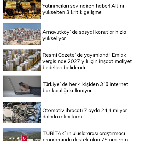
Yatırımcıları sevindiren haber! Altını
yükselten 3 kritik gelişme
Arnavutköy`de sosyal konutlar hızla
yükseliyor
Resmi Gazete`de yayımlandı! Emlak
vergisinde 2027 yılı için inşaat maliyet
bedelleri belirlendi
Türkiye`de her 4 kişiden 3`ü internet
bankacılığı kullanıyor
Otomotiv ihracatı 7 ayda 24,4 milyar
dolarla rekor kırdı
TÜBİTAK`ın uluslararası araştırmacı
programında destek alan 75 projenin