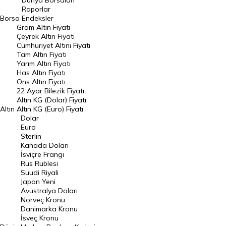
Dünya Borsaları
Raporlar
Dünya Borsaları
Borsa
Endeksler
Gram Altın Fiyatı
Raporlar
Çeyrek Altın Fiyatı
Endeksler
Cumhuriyet Altını Fiyatı
Tam Altın Fiyatı
Yarım Altın Fiyatı
DÖVİZ
Has Altın Fiyatı
Ons Altın Fiyatı
Döviz Kuru
22 Ayar Bilezik Fiyatı
Dolar Kuru
Altın KG (Dolar) Fiyatı
Altın
Altın KG (Euro) Fiyatı
Euro Kuru
Dolar
Euro
Pound Kuru
Sterlin
Kanada Doları
Frank Kuru
İsviçre Frangı
Riyal Kuru
Rus Rublesi
Suudi Riyali
Avustralya Doları
Japon Yeni
Avustralya Doları
Danimarka Kronu Kuru
Norveç Kronu
Danimarka Kronu
Kanada Doları Kuru
İsveç Kronu