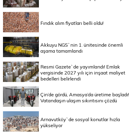
Fındık alım fiyatları belli oldu!
Akkuyu NGS`nin 1. ünitesinde önemli
aşama tamamlandı
Resmi Gazete`de yayımlandı! Emlak
vergisinde 2027 yılı için inşaat maliyet
bedelleri belirlendi
Çin’de gördü, Amasya’da üretime başladı!
Vatandaşın ulaşım sıkıntısını çözdü
Arnavutköy`de sosyal konutlar hızla
yükseliyor