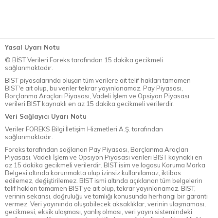
Yasal Uyarı Notu
© BİST Verileri Foreks tarafından 15 dakika gecikmeli
sağlanmaktadır.
BIST piyasalarında oluşan tüm verilere ait telif hakları tamamen
BIST'e ait olup, bu veriler tekrar yayınlanamaz. Pay Piyasası,
Borçlanma Araçları Piyasası, Vadeli İşlem ve Opsiyon Piyasası
verileri BIST kaynaklı en az 15 dakika gecikmeli verilerdir.
Veri Sağlayıcı Uyarı Notu
Veriler FOREKS Bilgi İletişim Hizmetleri A.Ş. tarafından
sağlanmaktadır.
Foreks tarafından sağlanan Pay Piyasası, Borçlanma Araçları
Piyasası, Vadeli İşlem ve Opsiyon Piyasası verileri BIST kaynaklı en
az 15 dakika gecikmeli verilerdir. BIST isim ve logosu Koruma Marka
Belgesi altında korunmakta olup izinsiz kullanılamaz, iktibas
edilemez, değiştirilemez. BIST ismi altında açıklanan tüm belgelerin
telif hakları tamamen BIST'ye ait olup, tekrar yayınlanamaz. BIST,
verinin sekansı, doğruluğu ve tamlığı konusunda herhangi bir garanti
vermez. Veri yayınında oluşabilecek aksaklıklar, verinin ulaşmaması,
gecikmesi, eksik ulaşması, yanlış olması, veri yayın sistemindeki