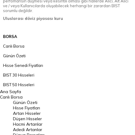
perfomansın düşmesi veya kesintili olması gibi hallerde Alıcı, Alt Alıcı
ve / veya Kullanıcılarda oluşabilecek herhangi bir zarardan BIST
sorumlu değildir.
Uluslarası döviz piyasası kuru
BORSA
Canlı Borsa
Günün Özeti
Hisse Senedi Fiyatları
BIST 30 Hisseleri
BIST 50 Hisseleri
Ana Sayfa
BIST 100 Hisseleri
Canlı Borsa
Günün Özeti
En Çok Artan Hisseler
Hisse Fiyatları
Artan Hisseler
En Çok Düşen Hisseler
Düşen Hisseler
Hacmi Artanlar
Hacmi Artanlar
Adedi Artanlar
Geçmiş Kapanışlar