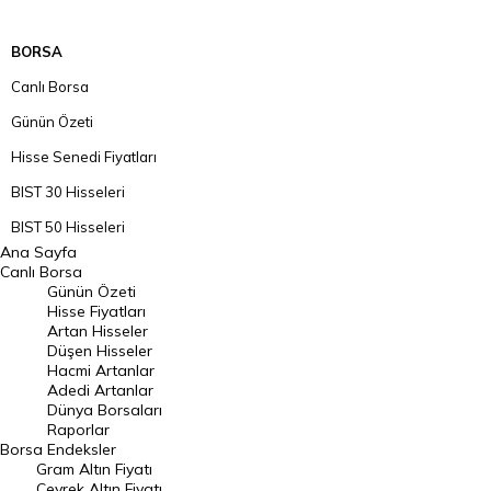
BORSA
Canlı Borsa
Günün Özeti
Hisse Senedi Fiyatları
BIST 30 Hisseleri
BIST 50 Hisseleri
Ana Sayfa
BIST 100 Hisseleri
Canlı Borsa
Günün Özeti
En Çok Artan Hisseler
Hisse Fiyatları
Artan Hisseler
En Çok Düşen Hisseler
Düşen Hisseler
Hacmi Artanlar
Hacmi Artanlar
Adedi Artanlar
Geçmiş Kapanışlar
Dünya Borsaları
Raporlar
Dünya Borsaları
Borsa
Endeksler
Gram Altın Fiyatı
Raporlar
Çeyrek Altın Fiyatı