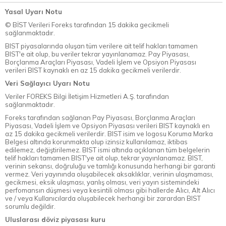
Yasal Uyarı Notu
© BİST Verileri Foreks tarafından 15 dakika gecikmeli
sağlanmaktadır.
BIST piyasalarında oluşan tüm verilere ait telif hakları tamamen
BIST'e ait olup, bu veriler tekrar yayınlanamaz. Pay Piyasası,
Borçlanma Araçları Piyasası, Vadeli İşlem ve Opsiyon Piyasası
verileri BIST kaynaklı en az 15 dakika gecikmeli verilerdir.
Veri Sağlayıcı Uyarı Notu
Veriler FOREKS Bilgi İletişim Hizmetleri A.Ş. tarafından
sağlanmaktadır.
Foreks tarafından sağlanan Pay Piyasası, Borçlanma Araçları
Piyasası, Vadeli İşlem ve Opsiyon Piyasası verileri BIST kaynaklı en
az 15 dakika gecikmeli verilerdir. BIST isim ve logosu Koruma Marka
Belgesi altında korunmakta olup izinsiz kullanılamaz, iktibas
edilemez, değiştirilemez. BIST ismi altında açıklanan tüm belgelerin
telif hakları tamamen BIST'ye ait olup, tekrar yayınlanamaz. BIST,
verinin sekansı, doğruluğu ve tamlığı konusunda herhangi bir garanti
vermez. Veri yayınında oluşabilecek aksaklıklar, verinin ulaşmaması,
gecikmesi, eksik ulaşması, yanlış olması, veri yayın sistemindeki
perfomansın düşmesi veya kesintili olması gibi hallerde Alıcı, Alt Alıcı
ve / veya Kullanıcılarda oluşabilecek herhangi bir zarardan BIST
sorumlu değildir.
Uluslarası döviz piyasası kuru