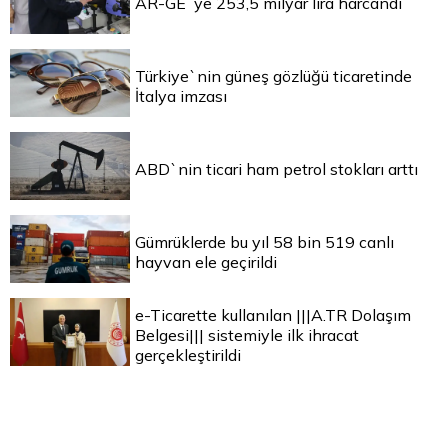
AR-GE`ye 253,5 milyar lira harcandı
Türkiye`nin güneş gözlüğü ticaretinde
İtalya imzası
ABD`nin ticari ham petrol stokları arttı
Gümrüklerde bu yıl 58 bin 519 canlı
hayvan ele geçirildi
e-Ticarette kullanılan |||A.TR Dolaşım
Belgesi||| sistemiyle ilk ihracat
gerçekleştirildi