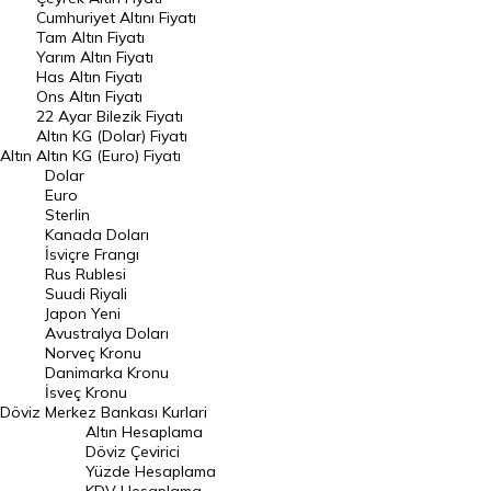
Endeksler
Cumhuriyet Altını Fiyatı
Tam Altın Fiyatı
Yarım Altın Fiyatı
DÖVİZ
Has Altın Fiyatı
Ons Altın Fiyatı
Döviz Kuru
22 Ayar Bilezik Fiyatı
Dolar Kuru
Altın KG (Dolar) Fiyatı
Altın
Altın KG (Euro) Fiyatı
Euro Kuru
Dolar
Euro
Pound Kuru
Sterlin
Kanada Doları
Frank Kuru
İsviçre Frangı
Riyal Kuru
Rus Rublesi
Suudi Riyali
Avustralya Doları
Japon Yeni
Avustralya Doları
Danimarka Kronu Kuru
Norveç Kronu
Danimarka Kronu
Kanada Doları Kuru
İsveç Kronu
Döviz
Merkez Bankası Kurlari
Norveç Kronu Kuru
Altın Hesaplama
İsveç Kronu Kuru
Döviz Çevirici
Yüzde Hesaplama
Japon Yeni Kuru