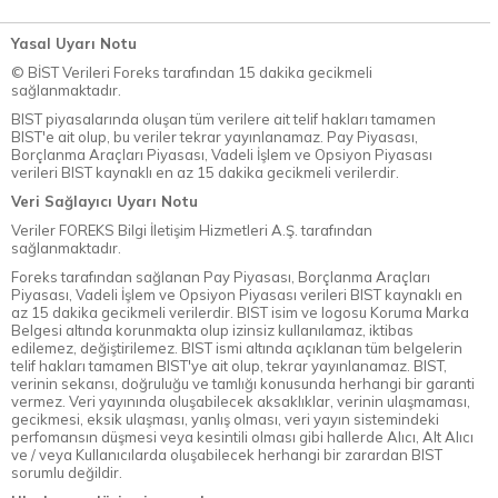
Yasal Uyarı Notu
© BİST Verileri Foreks tarafından 15 dakika gecikmeli
sağlanmaktadır.
BIST piyasalarında oluşan tüm verilere ait telif hakları tamamen
BIST'e ait olup, bu veriler tekrar yayınlanamaz. Pay Piyasası,
Borçlanma Araçları Piyasası, Vadeli İşlem ve Opsiyon Piyasası
verileri BIST kaynaklı en az 15 dakika gecikmeli verilerdir.
Veri Sağlayıcı Uyarı Notu
Veriler FOREKS Bilgi İletişim Hizmetleri A.Ş. tarafından
sağlanmaktadır.
Foreks tarafından sağlanan Pay Piyasası, Borçlanma Araçları
Piyasası, Vadeli İşlem ve Opsiyon Piyasası verileri BIST kaynaklı en
az 15 dakika gecikmeli verilerdir. BIST isim ve logosu Koruma Marka
Belgesi altında korunmakta olup izinsiz kullanılamaz, iktibas
edilemez, değiştirilemez. BIST ismi altında açıklanan tüm belgelerin
telif hakları tamamen BIST'ye ait olup, tekrar yayınlanamaz. BIST,
verinin sekansı, doğruluğu ve tamlığı konusunda herhangi bir garanti
vermez. Veri yayınında oluşabilecek aksaklıklar, verinin ulaşmaması,
gecikmesi, eksik ulaşması, yanlış olması, veri yayın sistemindeki
perfomansın düşmesi veya kesintili olması gibi hallerde Alıcı, Alt Alıcı
ve / veya Kullanıcılarda oluşabilecek herhangi bir zarardan BIST
sorumlu değildir.