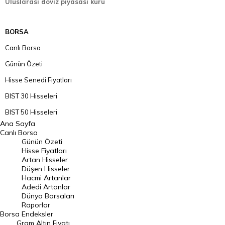
Uluslarası döviz piyasası kuru
BORSA
Canlı Borsa
Günün Özeti
Hisse Senedi Fiyatları
BIST 30 Hisseleri
BIST 50 Hisseleri
Ana Sayfa
BIST 100 Hisseleri
Canlı Borsa
Günün Özeti
En Çok Artan Hisseler
Hisse Fiyatları
Artan Hisseler
En Çok Düşen Hisseler
Düşen Hisseler
Hacmi Artanlar
Hacmi Artanlar
Adedi Artanlar
Geçmiş Kapanışlar
Dünya Borsaları
Raporlar
Dünya Borsaları
Borsa
Endeksler
Gram Altın Fiyatı
Raporlar