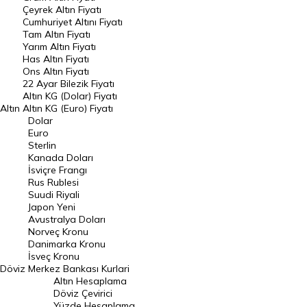
Çeyrek Altın Fiyatı
Endeksler
Cumhuriyet Altını Fiyatı
Tam Altın Fiyatı
Yarım Altın Fiyatı
DÖVİZ
Has Altın Fiyatı
Ons Altın Fiyatı
Döviz Kuru
22 Ayar Bilezik Fiyatı
Dolar Kuru
Altın KG (Dolar) Fiyatı
Altın
Altın KG (Euro) Fiyatı
Euro Kuru
Dolar
Euro
Pound Kuru
Sterlin
Kanada Doları
Frank Kuru
İsviçre Frangı
Riyal Kuru
Rus Rublesi
Suudi Riyali
Avustralya Doları
Japon Yeni
Avustralya Doları
Danimarka Kronu Kuru
Norveç Kronu
Danimarka Kronu
Kanada Doları Kuru
İsveç Kronu
Döviz
Merkez Bankası Kurlari
Norveç Kronu Kuru
Altın Hesaplama
İsveç Kronu Kuru
Döviz Çevirici
Yüzde Hesaplama