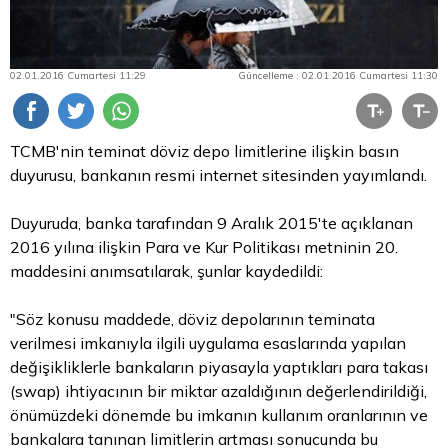
02.01.2016 Cumartesi 11:29
Güncelleme : 02.01.2016 Cumartesi 11:30
TCMB'nin teminat
döviz
depo limitlerine ilişkin basın
duyurusu, bankanın resmi internet sitesinden yayımlandı.
Duyuruda, banka tarafından 9 Aralık 2015'te açıklanan
2016 yılına ilişkin
Para
ve Kur Politikası metninin 20.
maddesini anımsatılarak, şunlar kaydedildi:
"Söz konusu maddede, döviz depolarının teminata
verilmesi imkanıyla ilgili uygulama esaslarında yapılan
değişikliklerle bankaların piyasayla yaptıkları para takası
(swap) ihtiyacının bir miktar azaldığının değerlendirildiği,
önümüzdeki dönemde bu imkanın kullanım oranlarının ve
bankalara tanınan limitlerin artması sonucunda bu