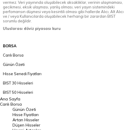
vermez. Veri yayınında oluşabilecek aksaklıklar, verinin ulaşmaması,
gecikmesi, eksik ulaşması, yanlış olması, veri yayın sistemindeki
perfomansın düşmesi veya kesintili olması gibi hallerde Alıcı, Alt Alıcı
ve / veya Kullanıcılarda oluşabilecek herhangi bir zarardan BIST
sorumlu değildir.
Uluslarası döviz piyasası kuru
BORSA
Canlı Borsa
Günün Özeti
Hisse Senedi Fiyatları
BIST 30 Hisseleri
BIST 50 Hisseleri
Ana Sayfa
BIST 100 Hisseleri
Canlı Borsa
Günün Özeti
En Çok Artan Hisseler
Hisse Fiyatları
Artan Hisseler
En Çok Düşen Hisseler
Düşen Hisseler
Hacmi Artanlar