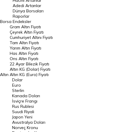
Hacmi Artanlar
Adedi Artanlar
Geçmiş Kapanışlar
Dünya Borsaları
Raporlar
Dünya Borsaları
Borsa
Endeksler
Gram Altın Fiyatı
Raporlar
Çeyrek Altın Fiyatı
Endeksler
Cumhuriyet Altını Fiyatı
Tam Altın Fiyatı
Yarım Altın Fiyatı
DÖVİZ
Has Altın Fiyatı
Ons Altın Fiyatı
Döviz Kuru
22 Ayar Bilezik Fiyatı
Dolar Kuru
Altın KG (Dolar) Fiyatı
Altın
Altın KG (Euro) Fiyatı
Euro Kuru
Dolar
Euro
Pound Kuru
Sterlin
Kanada Doları
Frank Kuru
İsviçre Frangı
Riyal Kuru
Rus Rublesi
Suudi Riyali
Avustralya Doları
Japon Yeni
Avustralya Doları
Danimarka Kronu Kuru
Norveç Kronu