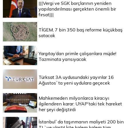
|||Vergi ve SGK borçlarının yeniden
yapılandırılması gerçekten önemli bir
fırsat|||
TİGEM, 7 bin 350 baş reforme küçükbaş
satacak
Yargıtay’dan primle çalışanlara müjde!
Tazminata yansıyacak
Türksat 3A uydusundaki yayınlar 16
Ağustos`ta yeni uydulara geçecek
Mahkemeden milyonlarca kiracıyı
ilgilendiren karar: UYAP’taki tek hareket
her şeyi değiştirdi
İstanbul`da taşınmanın maliyeti 200 bin
TL`ye ulaştı! İşte kalem kalem tüm