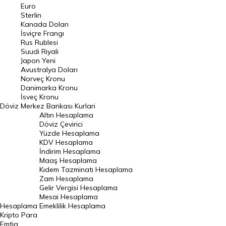
Euro
Pound Kuru
Sterlin
Kanada Doları
Frank Kuru
İsviçre Frangı
Riyal Kuru
Rus Rublesi
Suudi Riyali
Avustralya Doları
Japon Yeni
Avustralya Doları
Danimarka Kronu Kuru
Norveç Kronu
Danimarka Kronu
Kanada Doları Kuru
İsveç Kronu
Döviz
Merkez Bankası Kurlari
Norveç Kronu Kuru
Altın Hesaplama
İsveç Kronu Kuru
Döviz Çevirici
Yüzde Hesaplama
Japon Yeni Kuru
KDV Hesaplama
İndirim Hesaplama
Serbest Piyasa Döviz Kurları
Maaş Hesaplama
Kıdem Tazminatı Hesaplama
Merkez Bankası Döviz Kurları
Zam Hesaplama
Gelir Vergisi Hesaplama
ALTIN
Mesai Hesaplama
Hesaplama
Emeklilik Hesaplama
Altın Fiyatları
Kripto Para
Emtia
Gram Altın Fiyatı