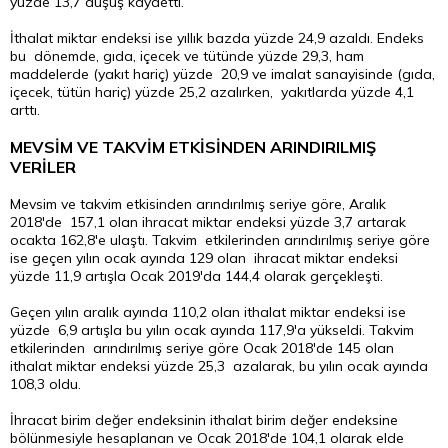
yüzde 13,7 düşüş kaydetti.
İthalat miktar endeksi ise yıllık bazda yüzde 24,9 azaldı. Endeks
bu dönemde, gıda, içecek ve tütünde yüzde 29,3, ham
maddelerde (yakıt hariç) yüzde 20,9 ve imalat sanayisinde (gıda,
içecek, tütün hariç) yüzde 25,2 azalırken, yakıtlarda yüzde 4,1
arttı.
MEVSİM VE TAKVİM ETKİSİNDEN ARINDIRILMIŞ
VERİLER
Mevsim ve takvim etkisinden arındırılmış seriye göre, Aralık
2018'de 157,1 olan ihracat miktar endeksi yüzde 3,7 artarak
ocakta 162,8'e ulaştı. Takvim etkilerinden arındırılmış seriye göre
ise geçen yılın ocak ayında 129 olan ihracat miktar endeksi
yüzde 11,9 artışla Ocak 2019'da 144,4 olarak gerçekleşti.
Geçen yılın aralık ayında 110,2 olan ithalat miktar endeksi ise
yüzde 6,9 artışla bu yılın ocak ayında 117,9'a yükseldi. Takvim
etkilerinden arındırılmış seriye göre Ocak 2018'de 145 olan
ithalat miktar endeksi yüzde 25,3 azalarak, bu yılın ocak ayında
108,3 oldu.
İhracat birim değer endeksinin ithalat birim değer endeksine
bölünmesiyle hesaplanan ve Ocak 2018'de 104,1 olarak elde