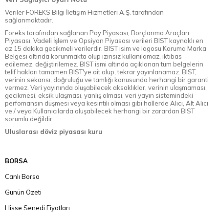
Veriler FOREKS Bilgi İletişim Hizmetleri A.Ş. tarafından
sağlanmaktadır.
Foreks tarafından sağlanan Pay Piyasası, Borçlanma Araçları
Piyasası, Vadeli İşlem ve Opsiyon Piyasası verileri BIST kaynaklı en
az 15 dakika gecikmeli verilerdir. BIST isim ve logosu Koruma Marka
Belgesi altında korunmakta olup izinsiz kullanılamaz, iktibas
edilemez, değiştirilemez. BIST ismi altında açıklanan tüm belgelerin
telif hakları tamamen BIST'ye ait olup, tekrar yayınlanamaz. BIST,
verinin sekansı, doğruluğu ve tamlığı konusunda herhangi bir garanti
vermez. Veri yayınında oluşabilecek aksaklıklar, verinin ulaşmaması,
gecikmesi, eksik ulaşması, yanlış olması, veri yayın sistemindeki
perfomansın düşmesi veya kesintili olması gibi hallerde Alıcı, Alt Alıcı
ve / veya Kullanıcılarda oluşabilecek herhangi bir zarardan BIST
sorumlu değildir.
Uluslarası döviz piyasası kuru
BORSA
Canlı Borsa
Günün Özeti
Hisse Senedi Fiyatları