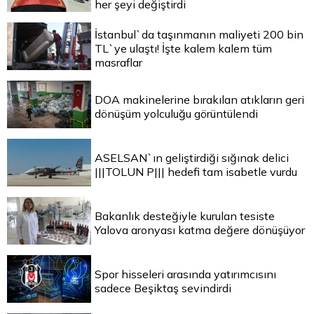
her şeyi değiştirdi
İstanbul`da taşınmanın maliyeti 200 bin
TL`ye ulaştı! İşte kalem kalem tüm
masraflar
DOA makinelerine bırakılan atıkların geri
dönüşüm yolculuğu görüntülendi
ASELSAN`ın geliştirdiği sığınak delici
|||TOLUN P||| hedefi tam isabetle vurdu
Bakanlık desteğiyle kurulan tesiste
Yalova aronyası katma değere dönüşüyor
Spor hisseleri arasında yatırımcısını
sadece Beşiktaş sevindirdi