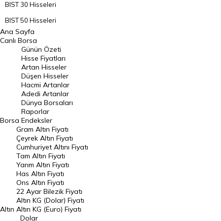
BIST 30 Hisseleri
BIST 50 Hisseleri
Ana Sayfa
BIST 100 Hisseleri
Canlı Borsa
Günün Özeti
En Çok Artan Hisseler
Hisse Fiyatları
Artan Hisseler
En Çok Düşen Hisseler
Düşen Hisseler
Hacmi Artanlar
Hacmi Artanlar
Adedi Artanlar
Geçmiş Kapanışlar
Dünya Borsaları
Raporlar
Dünya Borsaları
Borsa
Endeksler
Gram Altın Fiyatı
Raporlar
Çeyrek Altın Fiyatı
Endeksler
Cumhuriyet Altını Fiyatı
Tam Altın Fiyatı
Yarım Altın Fiyatı
DÖVİZ
Has Altın Fiyatı
Ons Altın Fiyatı
Döviz Kuru
22 Ayar Bilezik Fiyatı
Dolar Kuru
Altın KG (Dolar) Fiyatı
Altın
Altın KG (Euro) Fiyatı
Euro Kuru
Dolar