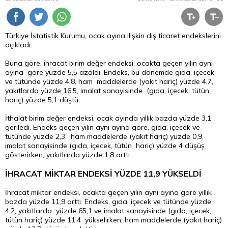
Türkiye İstatistik Kurumu, ocak ayına ilişkin dış ticaret endekslerini
açıkladı.
Buna göre, ihracat birim değer endeksi, ocakta geçen yılın aynı
ayına göre yüzde 5,5 azaldı. Endeks, bu dönemde gıda, içecek
ve tütünde yüzde 4,8, ham maddelerde (yakıt hariç) yüzde 4,7,
yakıtlarda yüzde 16,5, imalat sanayisinde (gıda, içecek, tütün
hariç) yüzde 5,1 düştü.
İthalat birim değer endeksi, ocak ayında yıllık bazda yüzde 3,1
geriledi. Endeks geçen yılın aynı ayına göre, gıda, içecek ve
tütünde yüzde 2,3, ham maddelerde (yakıt hariç) yüzde 0,9,
imalat sanayisinde (gıda, içecek, tütün hariç) yüzde 4 düşüş
gösterirken, yakıtlarda yüzde 1,8 arttı.
İHRACAT MİKTAR ENDEKSİ YÜZDE 11,9 YÜKSELDİ
İhracat miktar endeksi, ocakta geçen yılın aynı ayına göre yıllık
bazda yüzde 11,9 arttı. Endeks, gıda, içecek ve tütünde yüzde
4,2, yakıtlarda yüzde 65,1 ve imalat sanayisinde (gıda, içecek,
tütün hariç) yüzde 11,4 yükselirken, ham maddelerde (yakıt hariç)