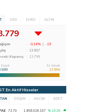
T
USD
EURO
ALTIN
3.779
eğişim
:
-0,14%
|
-19
ılış
:
13.827
nceki Kapanış
: 13.799
 Düşük
En Yüksek
3.699
13.956
ST En Aktif Hisseler
TAN
DÜŞEN
HACİM
ADET
PAE
73,70
1.458.026.107
% 10,00