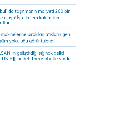
bul`da taşınmanın maliyeti 200 bin
e ulaştı! İşte kalem kalem tüm
aflar
akinelerine bırakılan atıkların geri
şüm yolculuğu görüntülendi
AN`ın geliştirdiği sığınak delici
LUN P||| hedefi tam isabetle vurdu