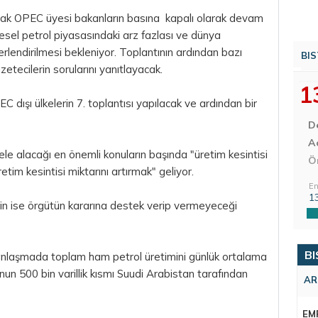
arak OPEC üyesi bakanların basına kapalı olarak devam
esel petrol piyasasındaki arz fazlası ve dünya
rlendirilmesi bekleniyor. Toplantının ardından bazı
BIS
tecilerin sorularını yanıtlayacak.
1
 dışı ülkelerin 7. toplantısı yapılacak ve ardından bir
D
Aç
ele alacağı en önemli konuların başında "üretim kesintisi
Ö
im kesintisi miktarını artırmak" geliyor.
En
1
rin ise örgütün kararına destek verip vermeyeceği
BI
 anlaşmada toplam ham petrol üretimini günlük ortalama
unun 500 bin varillik kısmı Suudi Arabistan tarafından
AR
EM