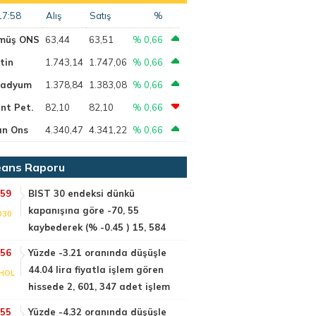
17:58
Alış
Satış
%
müş ONS
63,44
63,51
% 0,66
tin
1.743,14
1.747,06
% 0,66
ladyum
1.378,84
1.383,08
% 0,66
nt Pet.
82,10
82,10
% 0,66
ın Ons
4.340,47
4.341,22
% 0,66
ans Raporu
:59
BIST 30 endeksi dünkü
kapanışına göre -70, 55
030
kaybederek (% -0.45 ) 15, 584
:56
Yüzde -3.21 oranında düşüşle
44.04 lira fiyatla işlem gören
HOL
hissede 2, 601, 347 adet işlem
:55
Yüzde -4.32 oranında düşüşle