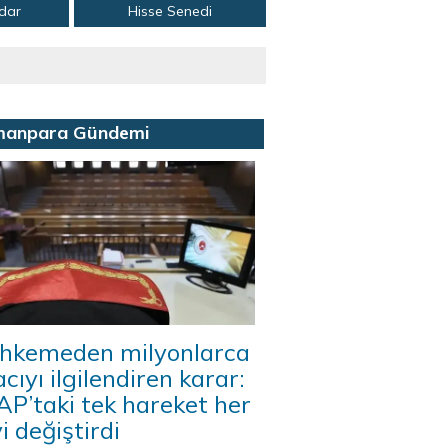
adar
Hisse Senedi
manpara Gündemi
hkemeden milyonlarca
acıyı ilgilendiren karar:
P’taki tek hareket her
i değiştirdi