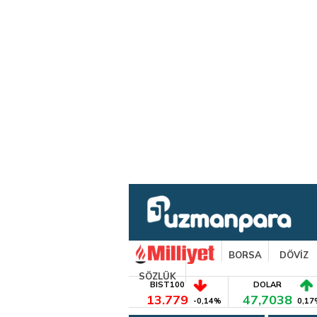
BORSA
DÖVİZ
SÖZLÜK
BIST100
DOLAR
13.779
47,7038
-0,14%
0,17