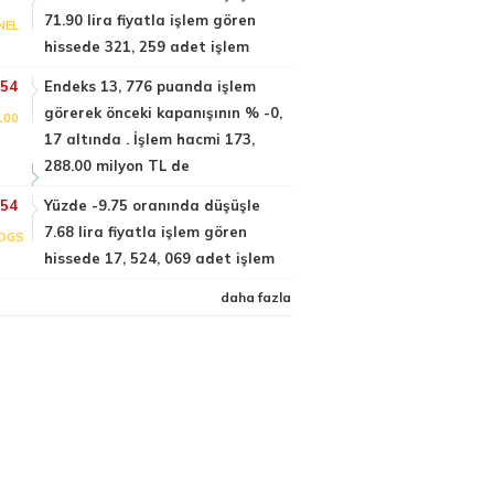
71.90 lira fiyatla işlem gören
NEL
hissede 321, 259 adet işlem
:54
Endeks 13, 776 puanda işlem
görerek önceki kapanışının % -0,
100
17 altında . İşlem hacmi 173,
288.00 milyon TL de
:54
Yüzde -9.75 oranında düşüşle
7.68 lira fiyatla işlem gören
DGS
hissede 17, 524, 069 adet işlem
daha fazla