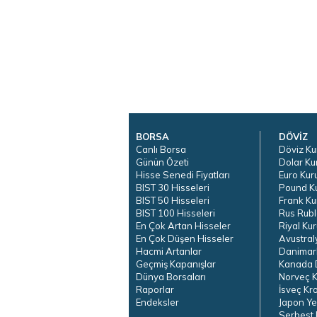
BORSA
DÖVİZ
Canlı Borsa
Döviz Ku
Günün Özeti
Dolar Ku
Hisse Senedi Fiyatları
Euro Kur
BIST 30 Hisseleri
Pound K
BIST 50 Hisseleri
Frank Ku
BIST 100 Hisseleri
Rus Rubl
En Çok Artan Hisseler
Riyal Kur
En Çok Düşen Hisseler
Avustral
Hacmi Artanlar
Danimar
Geçmiş Kapanışlar
Kanada D
Dünya Borsaları
Norveç K
Raporlar
İsveç Kr
Endeksler
Japon Ye
Serbest 