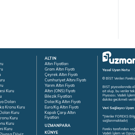
ALTIN
ru
Altın Fiyatları
ru
Gram Altın Fiyatı
Yasal Uyarı Notu
u
Çeyrek Altın Fiyatı
© BİST Verileri Forek
uru
Cumhuriyet Altını Fiyatı
ru
Yarım Altın Fiyatı
BIST piyasalarında ol
esi Kuru
Altın (ONS) Fiyatı
ait olup, bu veriler 
Piyasası, Vadeli İşle
u
Bilezik Fiyatları
dakika gecikmeli veril
ya Doları
Dolar/Kg Altın Fiyatı
ka Kronu Kuru
Euro/Kg Altın Fiyatı
Veri Sağlayıcı Uyar
oları Kuru
Kapalı Çarşı Altın
*(Veriler FOREKS Bilg
Fiyatları
ronu Kuru
sağlanmaktadır)
onu Kuru
UZMANPARA
ni Kuru
Foreks tarafından sa
KÜNYE
Vadeli İşlem ve Opsiy
Piyasa Döviz