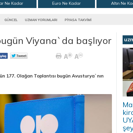
ar Ne Kadar
Euro Ne Kadar
Altın Ne K
GÜNCEL
UZMAN YORUMLARI
PİYASA TAKVİMİ
bugün Viyana`da başlıyor
uz
nün 177. Olağan Toplantısı bugün Avusturya`nın
Ma
kir
UYA
şey