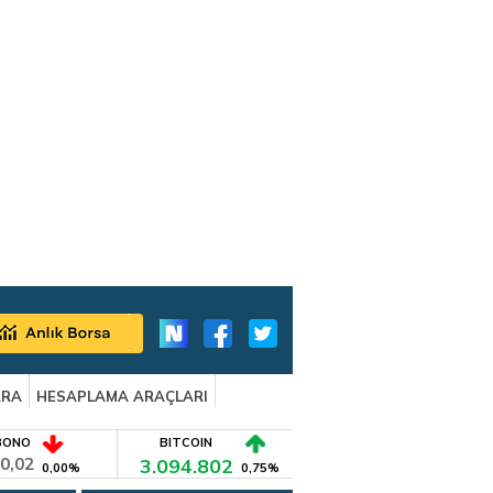
ARA
HESAPLAMA ARAÇLARI
BONO
BITCOIN
0,02
3.094.802
0,00%
0,75%