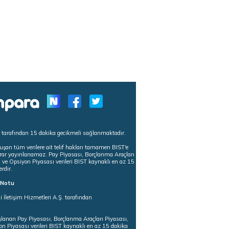
s tarafından 15 dakika gecikmeli sağlanmaktadır.
uşan tüm verilere ait telif hakları tamamen BIST'e
tekrar yayınlanamaz. Pay Piyasası, Borçlanma Araçları
m ve Opsiyon Piyasası verileri BIST kaynaklı en az 15
erdir.
ı Notu
i İletişim Hizmetleri A.Ş. tarafından
ğlanan Pay Piyasası, Borçlanma Araçları Piyasası,
on Piyasası verileri BIST kaynaklı en az 15 dakika