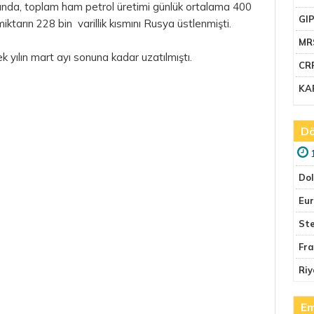
ında, toplam ham petrol üretimi günlük ortalama 400
GI
iktarın 228 bin varillik kısmını Rusya üstlenmişti.
MR
yılın mart ayı sonuna kadar uzatılmıştı.
CR
KA
Dö
Do
Eu
Ste
Fr
Riy
Em