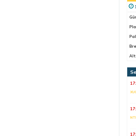
Gü
Pla
Pa
Bre
Alt
Se
17
XU
17
NT
17