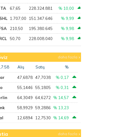
PTA
67,65
228.324.881
% 10,00
SHL
1.707,00
151.347.646
% 9,99
FSA
210,50
195.380.645
% 9,98
RCL
50,70
228.008.040
% 9,98
viz
daha fazla
17:58
Alış
Satış
%
lar
47,6878
47,7038
% 0,17
ro
55,1446
55,1805
% 0,31
rlin
64,3049
64,6272
% 14,57
ank
58,9929
59,2886
% 13,23
al
12,6894
12,7530
% 14,69
tia
daha fazla