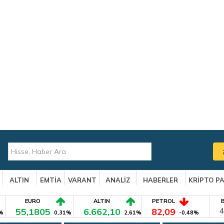
ALTIN
EMTİA
VARANT
ANALİZ
HABERLER
KRİPTO P
EURO
ALTIN
PETROL
55,1805
6.662,10
82,09
4
%
0,31%
2,61%
-0,48%