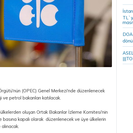
İstan
TL`y
masr
DOA m
dönü
ASELS
|||TO
r Örgütü'nün (OPEC) Genel Merkezi'nde düzenlenecek
i ve petrol bakanları katılacak.
 ülkelerden oluşan Ortak Bakanlar İzleme Komitesi'nin
 basına kapalı olarak düzenlenecek ve üye ülkelerin
 alınacak.