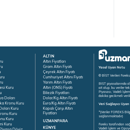
ALTIN
ru
Altın Fiyatları
ru
Gram Altın Fiyatı
Yasal Uyarı Notu
u
Çeyrek Altın Fiyatı
© BİST Verileri Forek
uru
Cumhuriyet Altını Fiyatı
ru
Yarım Altın Fiyatı
BIST piyasalarında ol
esi Kuru
Altın (ONS) Fiyatı
ait olup, bu veriler 
Piyasası, Vadeli İşle
u
Bilezik Fiyatları
dakika gecikmeli veril
ya Doları
Dolar/Kg Altın Fiyatı
ka Kronu Kuru
Euro/Kg Altın Fiyatı
Veri Sağlayıcı Uyar
oları Kuru
Kapalı Çarşı Altın
*(Veriler FOREKS Bilg
Fiyatları
ronu Kuru
sağlanmaktadır)
onu Kuru
UZMANPARA
ni Kuru
Foreks tarafından sa
KÜNYE
Vadeli İşlem ve Opsiy
Piyasa Döviz