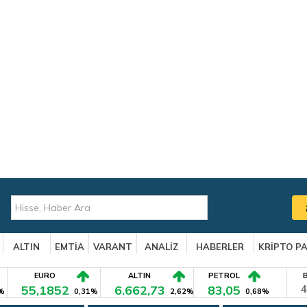
ALTIN
EMTİA
VARANT
ANALİZ
HABERLER
KRİPTO P
EURO
ALTIN
PETROL
55,1852
6.662,73
83,05
4
%
0,31%
2,62%
0,68%