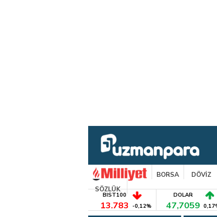
BORSA
DÖVİZ
SÖZLÜK
BIST100
DOLAR
13.783
47,7059
-0,12%
0,17