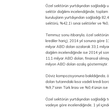
Özel sektörün yurtdışından sağladığı 
sektör dağılımı incelendiğinde, toplam
kuruluşların yurtdışından sağladığı 82,
sektörü, %42,1’i sınai sektörler ve %0,4
Temmuz sonu itibarıyla, özel sektörün y
krediler hariç), 2014 yıl sonuna göre 1
milyar ABD doları azalarak 33,1 milya
dağılım incelendiğinde ise 2014 yıl so
11,1 milyar ABD doları, finansal olmay
milyon ABD doları azalış göstermiştir.
Döviz kompozisyonuna bakıldığında, ö
doları tutarındaki kısa vadeli kredi b
%9,7’sinin Türk lirası ve %0,4’ünün ise
Özel sektörün yurtdışından sağladığı 
vadeye göre incelendiğinde, 1 yıl için