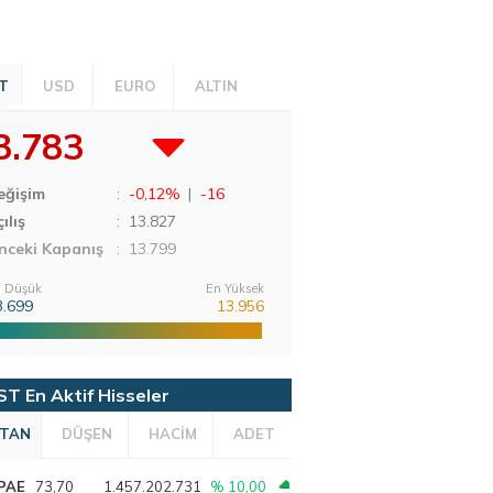
T
USD
EURO
ALTIN
3.783
eğişim
:
-0,12%
|
-16
ılış
:
13.827
nceki Kapanış
: 13.799
 Düşük
En Yüksek
3.699
13.956
ST En Aktif Hisseler
TAN
DÜŞEN
HACİM
ADET
PAE
73,70
1.457.202.731
% 10,00