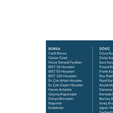
BORSA
DÖVİZ
Canlı Borsa
Döviz Ku
Günün Özeti
Dolar Ku
Hisse Senedi Fiyatları
Euro Kur
BIST 30 Hisseleri
Pound K
BIST 50 Hisseleri
Frank Ku
BIST 100 Hisseleri
Rus Rubl
En Çok Artan Hisseler
Riyal Kur
En Çok Düşen Hisseler
Avustral
Hacmi Artanlar
Danimar
Geçmiş Kapanışlar
Kanada D
Dünya Borsaları
Norveç K
Raporlar
İsveç Kr
Endeksler
Japon Ye
Serbest 