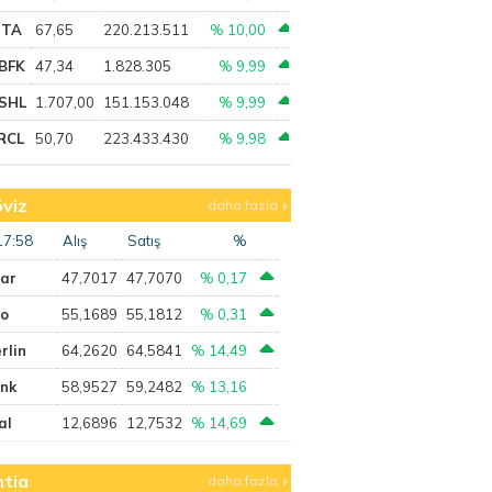
PTA
67,65
220.213.511
% 10,00
BFK
47,34
1.828.305
% 9,99
SHL
1.707,00
151.153.048
% 9,99
RCL
50,70
223.433.430
% 9,98
viz
daha fazla
17:58
Alış
Satış
%
lar
47,7017
47,7070
% 0,17
ro
55,1689
55,1812
% 0,31
rlin
64,2620
64,5841
% 14,49
ank
58,9527
59,2482
% 13,16
al
12,6896
12,7532
% 14,69
tia
daha fazla