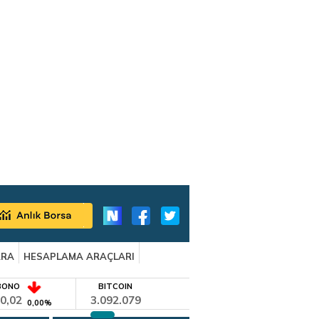
ARA
HESAPLAMA ARAÇLARI
BONO
BITCOIN
0,02
3.092.079
0,00%