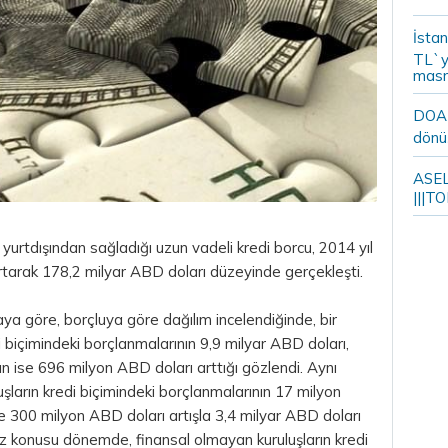
İstan
TL`y
masr
DOA m
dönü
ASELS
|||TO
yurtdışından sağladığı uzun vadeli kredi borcu, 2014 yıl
tarak 178,2 milyar ABD doları düzeyinde gerçekleşti.
a göre, borçluya göre dağılım incelendiğinde, bir
i biçimindeki borçlanmalarının 9,9 milyar ABD doları,
ın ise 696 milyon ABD doları arttığı gözlendi. Aynı
uşların kredi biçimindeki borçlanmalarının 17 milyon
se 300 milyon ABD doları artışla 3,4 milyar ABD doları
öz konusu dönemde, finansal olmayan kuruluşların kredi