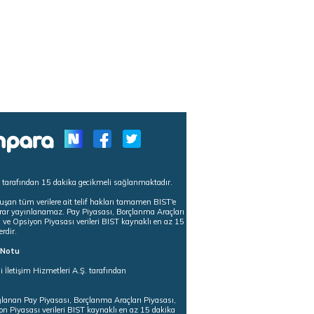
s tarafından 15 dakika gecikmeli sağlanmaktadır.
uşan tüm verilere ait telif hakları tamamen BIST'e
tekrar yayınlanamaz. Pay Piyasası, Borçlanma Araçları
m ve Opsiyon Piyasası verileri BIST kaynaklı en az 15
erdir.
ı Notu
i İletişim Hizmetleri A.Ş. tarafından
ğlanan Pay Piyasası, Borçlanma Araçları Piyasası,
on Piyasası verileri BIST kaynaklı en az 15 dakika