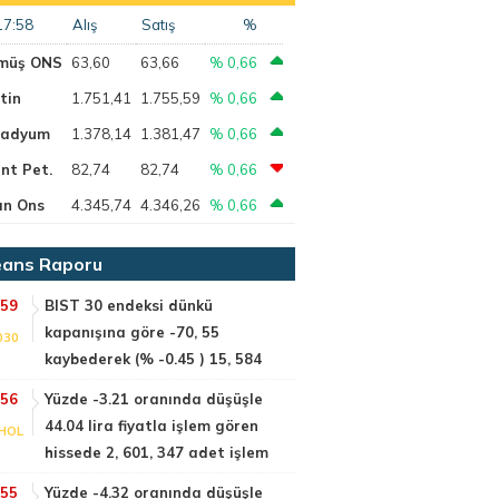
17:58
Alış
Satış
%
müş ONS
63,60
63,66
% 0,66
tin
1.751,41
1.755,59
% 0,66
ladyum
1.378,14
1.381,47
% 0,66
nt Pet.
82,74
82,74
% 0,66
ın Ons
4.345,74
4.346,26
% 0,66
ans Raporu
:59
BIST 30 endeksi dünkü
kapanışına göre -70, 55
030
kaybederek (% -0.45 ) 15, 584
:56
Yüzde -3.21 oranında düşüşle
44.04 lira fiyatla işlem gören
HOL
hissede 2, 601, 347 adet işlem
:55
Yüzde -4.32 oranında düşüşle