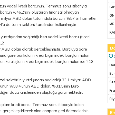
uzun vadeli kredi borcunun, Temmuz sonu itibarıyla
GI
 borcun %46,2’sini oluşturan finansal olmayan
QN
4 milyar ABD doları tutarındaki borcun, %57,5’i hizmetler
MR
’ü de tarım sektörü tarafından kullanılmıştır.
KA
urtdışından sağladığı kısa vadeli kredi borcu (ticari
1,2
Dö
r ABD doları olarak gerçekleşmiştir. Borçluya göre
nuna göre bankaların kredi biçimindeki borçlanmaları
an kuruluşların kredi biçimindeki borçlanmaları ise 213
Do
Eu
zel sektörün yurtdışından sağladığı 33,1 milyar ABD
Ste
orcunun %58,4’ünün ABD doları, %31,5’inin Euro,
Fr
 diğer döviz cinslerinden oluştuğu görülmektedir.
Riy
toplam kredi borcu, Temmuz sonu itibarıyla kalan
de gerçekleştirilecek olan anapara geri ödemelerinin
Em