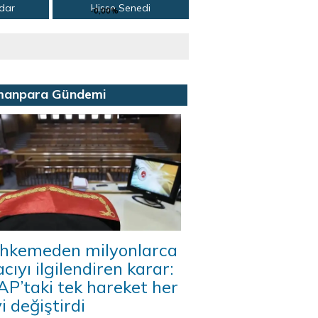
adar
Hisse Senedi
-0,00%
manpara Gündemi
hkemeden milyonlarca
acıyı ilgilendiren karar:
P’taki tek hareket her
i değiştirdi