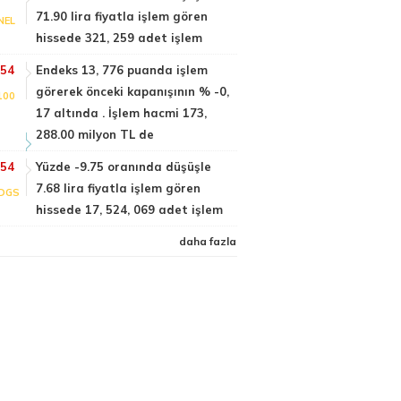
71.90 lira fiyatla işlem gören
NEL
hissede 321, 259 adet işlem
:54
Endeks 13, 776 puanda işlem
görerek önceki kapanışının % -0,
100
17 altında . İşlem hacmi 173,
288.00 milyon TL de
:54
Yüzde -9.75 oranında düşüşle
7.68 lira fiyatla işlem gören
DGS
hissede 17, 524, 069 adet işlem
daha fazla