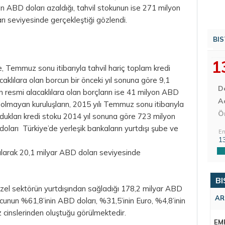
n ABD doları azaldığı, tahvil stokunun ise 271 milyon
rı seviyesinde gerçekleştiği gözlendi.
BIS
1
e, Temmuz sonu itibarıyla tahvil hariç toplam kredi
aklılara olan borcun bir önceki yıl sonuna göre 9,1
D
 resmi alacaklılara olan borçların ise 41 milyon ABD
Aç
 olmayan kuruluşların, 2015 yılı Temmuz sonu itibarıyla
Ö
dukları kredi stoku 2014 yıl sonuna göre 723 milyon
ları Türkiye’de yerleşik bankaların yurtdışı şube ve
En
1
alarak 20,1 milyar ABD doları seviyesinde
BI
zel sektörün yurtdışından sağladığı 178,2 milyar ABD
AR
rcunun %61,8’inin ABD doları, %31,5’inin Euro, %4,8’inin
z
cinslerinden oluştuğu görülmektedir.
EM