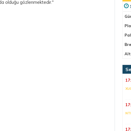
nda olduğu gözlenmektedir."
Gü
Pla
Pa
Bre
Alt
Se
17
XU
17
NT
17