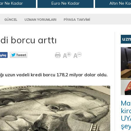
ar Ne Kadar
Euro Ne Kadar
Altın Ne K
GÜNCEL
UZMAN YORUMLARI
PİYASA TAKVİMİ
di borcu arttı
uz
ı uzun vadeli kredi borcu 178,2 milyar dolar oldu.
Ma
kir
UYA
şey