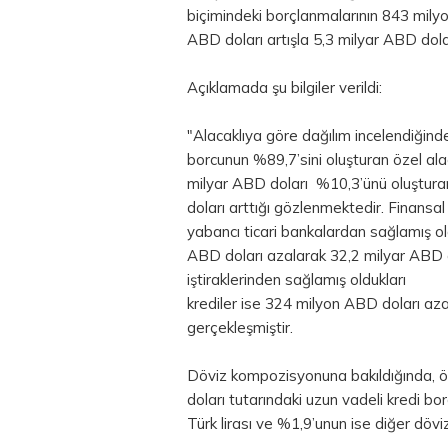
biçimindeki borçlanmalarının 843 milyo
ABD doları artışla 5,3 milyar ABD dola
Açıklamada şu bilgiler verildi:
"Alacaklıya göre dağılım incelendiğind
borcunun %89,7’sini oluşturan özel alac
milyar ABD doları %10,3’ünü oluşturan
doları arttığı gözlenmektedir. Finansal
yabancı ticari bankalardan sağlamış ol
ABD doları azalarak 32,2 milyar ABD do
iştiraklerinden sağlamış oldukları
krediler ise 324 milyon ABD doları az
gerçekleşmiştir.
Döviz kompozisyonuna bakıldığında, ö
doları tutarındaki uzun vadeli kredi bo
Türk lirası ve %1,9’unun ise diğer
dövi