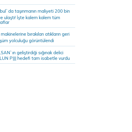
bul`da taşınmanın maliyeti 200 bin
e ulaştı! İşte kalem kalem tüm
aflar
akinelerine bırakılan atıkların geri
şüm yolculuğu görüntülendi
AN`ın geliştirdiği sığınak delici
LUN P||| hedefi tam isabetle vurdu