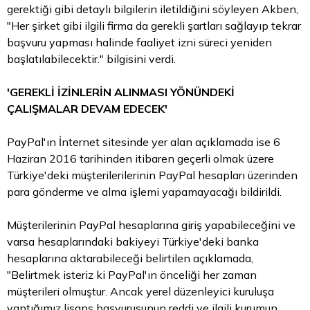
gerektiği gibi detaylı bilgilerin iletildiğini söyleyen Akben,
"Her şirket gibi ilgili firma da gerekli şartları sağlayıp tekrar
başvuru yapması halinde faaliyet izni süreci yeniden
başlatılabilecektir." bilgisini verdi.
'GEREKLİ İZİNLERİN ALINMASI YÖNÜNDEKİ
ÇALIŞMALAR DEVAM EDECEK'
PayPal'ın İnternet sitesinde yer alan açıklamada ise 6
Haziran 2016 tarihinden itibaren geçerli olmak üzere
Türkiye'deki müşterilerilerinin PayPal hesapları üzerinden
para gönderme ve alma işlemi yapamayacağı bildirildi.
Müşterilerinin PayPal hesaplarına giriş yapabileceğini ve
varsa hesaplarındaki bakiyeyi Türkiye'deki banka
hesaplarına aktarabileceği belirtilen açıklamada,
"Belirtmek isteriz ki PayPal'ın önceliği her zaman
müşterileri olmuştur. Ancak yerel düzenleyici kuruluşa
yaptığımız lisans başvurusunun reddi ve ilgili kurumun