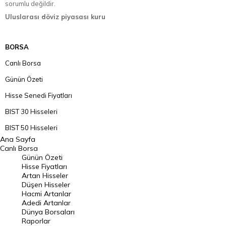
sorumlu değildir.
Uluslarası döviz piyasası kuru
BORSA
Canlı Borsa
Günün Özeti
Hisse Senedi Fiyatları
BIST 30 Hisseleri
BIST 50 Hisseleri
Ana Sayfa
BIST 100 Hisseleri
Canlı Borsa
Günün Özeti
En Çok Artan Hisseler
Hisse Fiyatları
Artan Hisseler
En Çok Düşen Hisseler
Düşen Hisseler
Hacmi Artanlar
Hacmi Artanlar
Adedi Artanlar
Geçmiş Kapanışlar
Dünya Borsaları
Raporlar
Dünya Borsaları