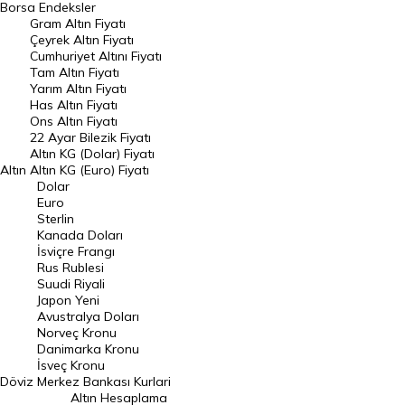
Borsa
Endeksler
Gram Altın Fiyatı
Raporlar
Çeyrek Altın Fiyatı
Endeksler
Cumhuriyet Altını Fiyatı
Tam Altın Fiyatı
Yarım Altın Fiyatı
DÖVİZ
Has Altın Fiyatı
Ons Altın Fiyatı
Döviz Kuru
22 Ayar Bilezik Fiyatı
Dolar Kuru
Altın KG (Dolar) Fiyatı
Altın
Altın KG (Euro) Fiyatı
Euro Kuru
Dolar
Euro
Pound Kuru
Sterlin
Kanada Doları
Frank Kuru
İsviçre Frangı
Riyal Kuru
Rus Rublesi
Suudi Riyali
Avustralya Doları
Japon Yeni
Avustralya Doları
Danimarka Kronu Kuru
Norveç Kronu
Danimarka Kronu
Kanada Doları Kuru
İsveç Kronu
Döviz
Merkez Bankası Kurlari
Norveç Kronu Kuru
Altın Hesaplama