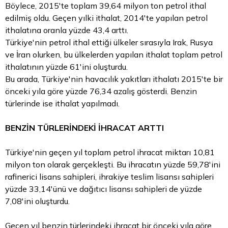
Böylece, 2015'te toplam 39,64 milyon ton petrol ithal
edilmiş oldu. Geçen yılki ithalat, 2014'te yapılan petrol
ithalatına oranla yüzde 43,4 arttı.
Türkiye'nin petrol ithal ettiği ülkeler sırasıyla Irak, Rusya
ve İran olurken, bu ülkelerden yapılan ithalat toplam petrol
ithalatının yüzde 61'ini oluşturdu.
Bu arada, Türkiye'nin havacılık yakıtları ithalatı 2015'te bir
önceki yıla göre yüzde 76,34 azalış gösterdi. Benzin
türlerinde ise ithalat yapılmadı.
BENZİN TÜRLERİNDEKİ İHRACAT ARTTI
Türkiye'nin geçen yıl toplam petrol ihracat miktarı 10,81
milyon ton olarak gerçekleşti. Bu ihracatın yüzde 59,78'ini
rafinerici lisans sahipleri, ihrakiye teslim lisansı sahipleri
yüzde 33,14'ünü ve dağıtıcı lisansı sahipleri de yüzde
7,08'ini oluşturdu.
Geçen yıl benzin türlerindeki ihracat bir önceki yıla göre