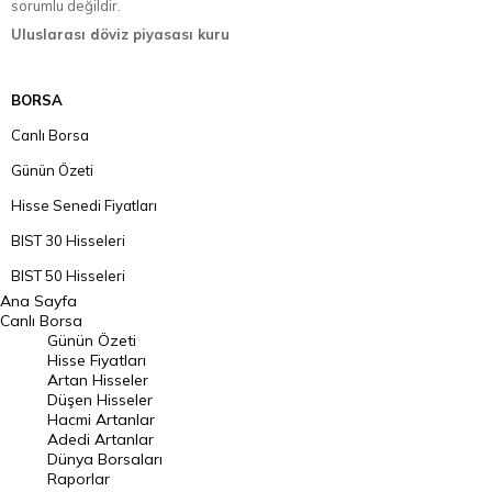
sorumlu değildir.
Uluslarası döviz piyasası kuru
BORSA
Canlı Borsa
Günün Özeti
Hisse Senedi Fiyatları
BIST 30 Hisseleri
BIST 50 Hisseleri
Ana Sayfa
BIST 100 Hisseleri
Canlı Borsa
Günün Özeti
En Çok Artan Hisseler
Hisse Fiyatları
Artan Hisseler
En Çok Düşen Hisseler
Düşen Hisseler
Hacmi Artanlar
Hacmi Artanlar
Adedi Artanlar
Geçmiş Kapanışlar
Dünya Borsaları
Raporlar
Dünya Borsaları