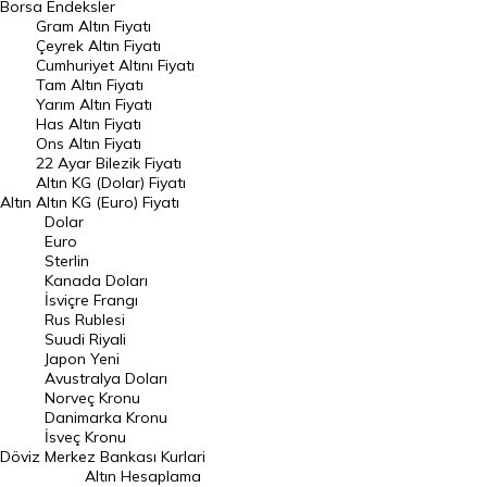
Borsa
Endeksler
Gram Altın Fiyatı
Raporlar
Çeyrek Altın Fiyatı
Endeksler
Cumhuriyet Altını Fiyatı
Tam Altın Fiyatı
Yarım Altın Fiyatı
DÖVİZ
Has Altın Fiyatı
Ons Altın Fiyatı
Döviz Kuru
22 Ayar Bilezik Fiyatı
Dolar Kuru
Altın KG (Dolar) Fiyatı
Altın
Altın KG (Euro) Fiyatı
Euro Kuru
Dolar
Euro
Pound Kuru
Sterlin
Kanada Doları
Frank Kuru
İsviçre Frangı
Riyal Kuru
Rus Rublesi
Suudi Riyali
Avustralya Doları
Japon Yeni
Avustralya Doları
Danimarka Kronu Kuru
Norveç Kronu
Danimarka Kronu
Kanada Doları Kuru
İsveç Kronu
Döviz
Merkez Bankası Kurlari
Norveç Kronu Kuru
Altın Hesaplama