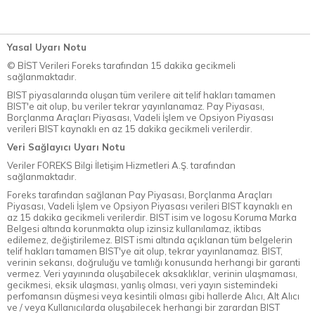
Yasal Uyarı Notu
© BİST Verileri Foreks tarafından 15 dakika gecikmeli
sağlanmaktadır.
BIST piyasalarında oluşan tüm verilere ait telif hakları tamamen
BIST'e ait olup, bu veriler tekrar yayınlanamaz. Pay Piyasası,
Borçlanma Araçları Piyasası, Vadeli İşlem ve Opsiyon Piyasası
verileri BIST kaynaklı en az 15 dakika gecikmeli verilerdir.
Veri Sağlayıcı Uyarı Notu
Veriler FOREKS Bilgi İletişim Hizmetleri A.Ş. tarafından
sağlanmaktadır.
Foreks tarafından sağlanan Pay Piyasası, Borçlanma Araçları
Piyasası, Vadeli İşlem ve Opsiyon Piyasası verileri BIST kaynaklı en
az 15 dakika gecikmeli verilerdir. BIST isim ve logosu Koruma Marka
Belgesi altında korunmakta olup izinsiz kullanılamaz, iktibas
edilemez, değiştirilemez. BIST ismi altında açıklanan tüm belgelerin
telif hakları tamamen BIST'ye ait olup, tekrar yayınlanamaz. BIST,
verinin sekansı, doğruluğu ve tamlığı konusunda herhangi bir garanti
vermez. Veri yayınında oluşabilecek aksaklıklar, verinin ulaşmaması,
gecikmesi, eksik ulaşması, yanlış olması, veri yayın sistemindeki
perfomansın düşmesi veya kesintili olması gibi hallerde Alıcı, Alt Alıcı
ve / veya Kullanıcılarda oluşabilecek herhangi bir zarardan BIST