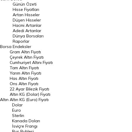
Günün Özeti
En Çok Artan Hisseler
Hisse Fiyatları
Artan Hisseler
En Çok Düşen Hisseler
Düşen Hisseler
Hacmi Artanlar
Hacmi Artanlar
Adedi Artanlar
Geçmiş Kapanışlar
Dünya Borsaları
Raporlar
Dünya Borsaları
Borsa
Endeksler
Gram Altın Fiyatı
Raporlar
Çeyrek Altın Fiyatı
Endeksler
Cumhuriyet Altını Fiyatı
Tam Altın Fiyatı
Yarım Altın Fiyatı
DÖVİZ
Has Altın Fiyatı
Ons Altın Fiyatı
Döviz Kuru
22 Ayar Bilezik Fiyatı
Dolar Kuru
Altın KG (Dolar) Fiyatı
Altın
Altın KG (Euro) Fiyatı
Euro Kuru
Dolar
Euro
Pound Kuru
Sterlin
Kanada Doları
Frank Kuru
İsviçre Frangı
Riyal Kuru
Rus Rublesi