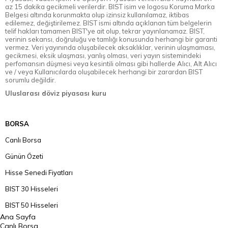
az 15 dakika gecikmeli verilerdir. BIST isim ve logosu Koruma Marka
Belgesi altında korunmakta olup izinsiz kullanılamaz, iktibas
edilemez, değiştirilemez. BIST ismi altında açıklanan tüm belgelerin
telif hakları tamamen BIST'ye ait olup, tekrar yayınlanamaz. BIST,
verinin sekansı, doğruluğu ve tamlığı konusunda herhangi bir garanti
vermez. Veri yayınında oluşabilecek aksaklıklar, verinin ulaşmaması,
gecikmesi, eksik ulaşması, yanlış olması, veri yayın sistemindeki
perfomansın düşmesi veya kesintili olması gibi hallerde Alıcı, Alt Alıcı
ve / veya Kullanıcılarda oluşabilecek herhangi bir zarardan BIST
sorumlu değildir.
Uluslarası döviz piyasası kuru
BORSA
Canlı Borsa
Günün Özeti
Hisse Senedi Fiyatları
BIST 30 Hisseleri
BIST 50 Hisseleri
Ana Sayfa
BIST 100 Hisseleri
Canlı Borsa