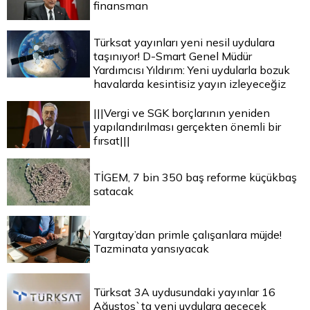
finansman
Türksat yayınları yeni nesil uydulara
taşınıyor! D-Smart Genel Müdür
Yardımcısı Yıldırım: Yeni uydularla bozuk
havalarda kesintisiz yayın izleyeceğiz
|||Vergi ve SGK borçlarının yeniden
yapılandırılması gerçekten önemli bir
fırsat|||
TİGEM, 7 bin 350 baş reforme küçükbaş
satacak
Yargıtay’dan primle çalışanlara müjde!
Tazminata yansıyacak
Türksat 3A uydusundaki yayınlar 16
Ağustos`ta yeni uydulara geçecek