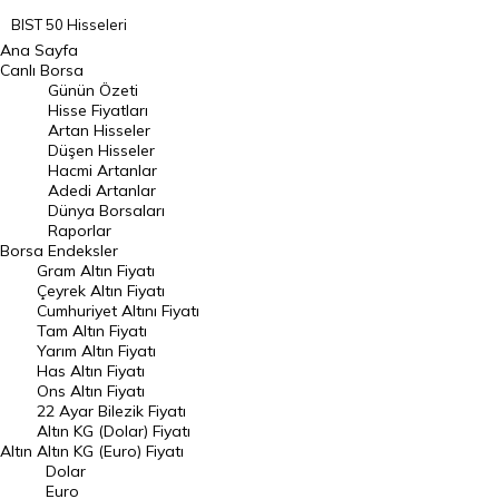
BIST 50 Hisseleri
Ana Sayfa
BIST 100 Hisseleri
Canlı Borsa
Günün Özeti
En Çok Artan Hisseler
Hisse Fiyatları
Artan Hisseler
En Çok Düşen Hisseler
Düşen Hisseler
Hacmi Artanlar
Hacmi Artanlar
Adedi Artanlar
Geçmiş Kapanışlar
Dünya Borsaları
Raporlar
Dünya Borsaları
Borsa
Endeksler
Gram Altın Fiyatı
Raporlar
Çeyrek Altın Fiyatı
Endeksler
Cumhuriyet Altını Fiyatı
Tam Altın Fiyatı
Yarım Altın Fiyatı
DÖVİZ
Has Altın Fiyatı
Ons Altın Fiyatı
Döviz Kuru
22 Ayar Bilezik Fiyatı
Dolar Kuru
Altın KG (Dolar) Fiyatı
Altın
Altın KG (Euro) Fiyatı
Euro Kuru
Dolar
Euro