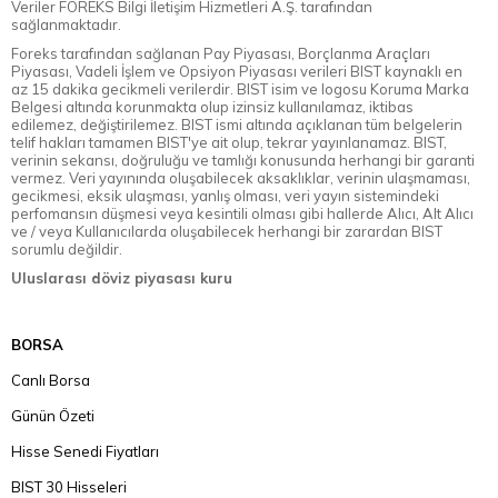
Veriler FOREKS Bilgi İletişim Hizmetleri A.Ş. tarafından
sağlanmaktadır.
Foreks tarafından sağlanan Pay Piyasası, Borçlanma Araçları
Piyasası, Vadeli İşlem ve Opsiyon Piyasası verileri BIST kaynaklı en
az 15 dakika gecikmeli verilerdir. BIST isim ve logosu Koruma Marka
Belgesi altında korunmakta olup izinsiz kullanılamaz, iktibas
edilemez, değiştirilemez. BIST ismi altında açıklanan tüm belgelerin
telif hakları tamamen BIST'ye ait olup, tekrar yayınlanamaz. BIST,
verinin sekansı, doğruluğu ve tamlığı konusunda herhangi bir garanti
vermez. Veri yayınında oluşabilecek aksaklıklar, verinin ulaşmaması,
gecikmesi, eksik ulaşması, yanlış olması, veri yayın sistemindeki
perfomansın düşmesi veya kesintili olması gibi hallerde Alıcı, Alt Alıcı
ve / veya Kullanıcılarda oluşabilecek herhangi bir zarardan BIST
sorumlu değildir.
Uluslarası döviz piyasası kuru
BORSA
Canlı Borsa
Günün Özeti
Hisse Senedi Fiyatları
BIST 30 Hisseleri