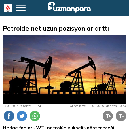
Petrolde net uzun pozisyonlar arttı
19.01.2015 Pazartesi 10:54
Güncelleme : 19.01.2015 Pazartesi 10:54
Hedge fonları, WTI petrolün yükseliş göstereceği