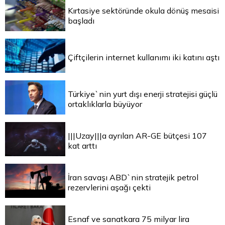
Kırtasiye sektöründe okula dönüş mesaisi
başladı
Çiftçilerin internet kullanımı iki katını aştı
Türkiye`nin yurt dışı enerji stratejisi güçlü
ortaklıklarla büyüyor
|||Uzay|||a ayrılan AR-GE bütçesi 107
kat arttı
İran savaşı ABD`nin stratejik petrol
rezervlerini aşağı çekti
Esnaf ve sanatkara 75 milyar lira