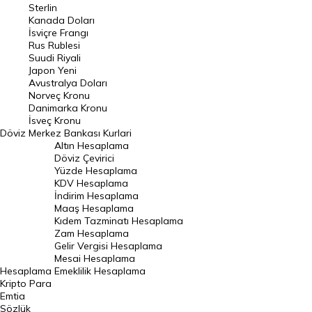
Pound Kuru
Sterlin
Kanada Doları
Frank Kuru
İsviçre Frangı
Riyal Kuru
Rus Rublesi
Suudi Riyali
Avustralya Doları
Japon Yeni
Avustralya Doları
Danimarka Kronu Kuru
Norveç Kronu
Danimarka Kronu
Kanada Doları Kuru
İsveç Kronu
Döviz
Merkez Bankası Kurlari
Norveç Kronu Kuru
Altın Hesaplama
İsveç Kronu Kuru
Döviz Çevirici
Yüzde Hesaplama
Japon Yeni Kuru
KDV Hesaplama
İndirim Hesaplama
Serbest Piyasa Döviz Kurları
Maaş Hesaplama
Kıdem Tazminatı Hesaplama
Merkez Bankası Döviz Kurları
Zam Hesaplama
Gelir Vergisi Hesaplama
ALTIN
Mesai Hesaplama
Hesaplama
Emeklilik Hesaplama
Altın Fiyatları
Kripto Para
Emtia
Gram Altın Fiyatı
Sözlük