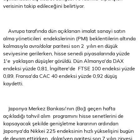
verisinin takip edileceğini belirtiyor.
Avrupa tarafında dün açıklanan imalat sanayi satın
alma yöneticileri endekslerinin (PMI) beklentilerin altında
kalmasıyla avro/dolar paritesi son 2 yılın en düşük
seviyesine gerilerken, hisse senedi piyasalarında yüzde
1'e yaklaşan düşüşler görüldü. Dün Almanya'da DAX
endeksi yüzde 0,81, İngiltere'de FTSE 100 endeksi yüzde
0,89, Fransa'da CAC 40 endeksi yüzde 0,92 düşüş
kaydetti.
Japonya Merkez Bankası'nın (BoJ) geçen hafta
açıkladığı tahvil alım programını hisse senetlerini de
kapsayacak şekilde genişletme kararının ardından
Japonya'da Nikkei 225 endeksinin hızlı yükselişini bugün
de devam ettirirken, dolar/yen paritesi son 7 yılın zirvesi