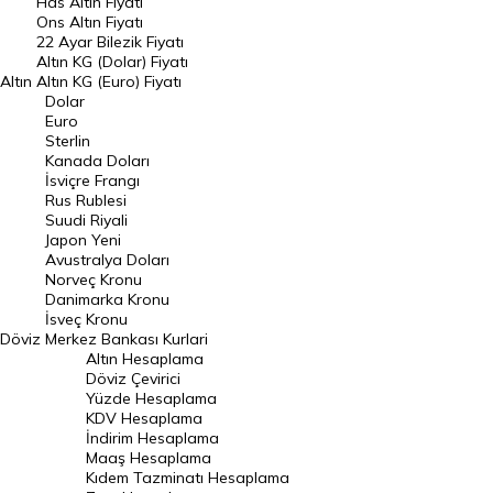
Has Altın Fiyatı
Ons Altın Fiyatı
Döviz Kuru
22 Ayar Bilezik Fiyatı
Dolar Kuru
Altın KG (Dolar) Fiyatı
Altın
Altın KG (Euro) Fiyatı
Euro Kuru
Dolar
Euro
Pound Kuru
Sterlin
Kanada Doları
Frank Kuru
İsviçre Frangı
Riyal Kuru
Rus Rublesi
Suudi Riyali
Avustralya Doları
Japon Yeni
Avustralya Doları
Danimarka Kronu Kuru
Norveç Kronu
Danimarka Kronu
Kanada Doları Kuru
İsveç Kronu
Döviz
Merkez Bankası Kurlari
Norveç Kronu Kuru
Altın Hesaplama
İsveç Kronu Kuru
Döviz Çevirici
Yüzde Hesaplama
Japon Yeni Kuru
KDV Hesaplama
İndirim Hesaplama
Serbest Piyasa Döviz Kurları
Maaş Hesaplama
Kıdem Tazminatı Hesaplama
Merkez Bankası Döviz Kurları