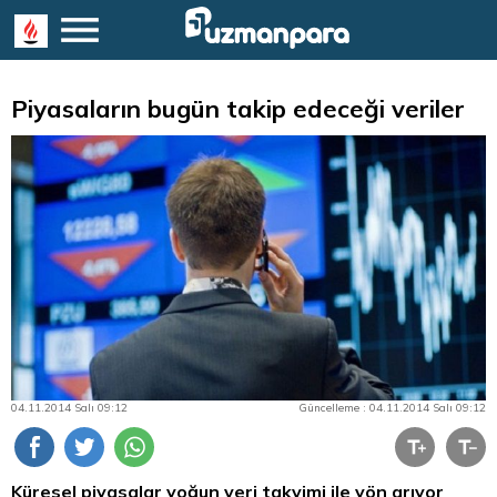
Piyasaların bugün takip edeceği veriler
04.11.2014 Salı 09:12
Güncelleme : 04.11.2014 Salı 09:12
Küresel piyasalar yoğun veri takvimi ile yön arıyor