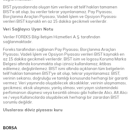
BIST piyasalarında oluşan tüm verilere ait telif hakları tamamen
BIST'e ait olup, bu veriler tekrar yayınlanamaz. Pay Piyasası,
Borçlanma Araçları Piyasası, Vadeli İşlem ve Opsiyon Piyasası
verileri BIST kaynaklı en az 15 dakika gecikmeli verilerdir.
Veri Sağlayıcı Uyarı Notu
Veriler FOREKS Bilgi İletişim Hizmetleri A.Ş. tarafından
sağlanmaktadır.
Foreks tarafından sağlanan Pay Piyasası, Borçlanma Araçları
Piyasası, Vadeli İşlem ve Opsiyon Piyasası verileri BIST kaynaklı en
az 15 dakika gecikmeli verilerdir. BIST isim ve logosu Koruma Marka
Belgesi altında korunmakta olup izinsiz kullanılamaz, iktibas
edilemez, değiştirilemez. BIST ismi altında açıklanan tüm belgelerin
telif hakları tamamen BIST'ye ait olup, tekrar yayınlanamaz. BIST,
verinin sekansı, doğruluğu ve tamlığı konusunda herhangi bir garanti
vermez. Veri yayınında oluşabilecek aksaklıklar, verinin ulaşmaması,
gecikmesi, eksik ulaşması, yanlış olması, veri yayın sistemindeki
perfomansın düşmesi veya kesintili olması gibi hallerde Alıcı, Alt Alıcı
ve / veya Kullanıcılarda oluşabilecek herhangi bir zarardan BIST
sorumlu değildir.
Uluslarası döviz piyasası kuru
BORSA