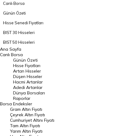
Canlı Borsa
Günün Özeti
Hisse Senedi Fiyatları
BIST 30 Hisseleri
BIST 50 Hisseleri
Ana Sayfa
BIST 100 Hisseleri
Canlı Borsa
Günün Özeti
En Çok Artan Hisseler
Hisse Fiyatları
Artan Hisseler
En Çok Düşen Hisseler
Düşen Hisseler
Hacmi Artanlar
Hacmi Artanlar
Adedi Artanlar
Geçmiş Kapanışlar
Dünya Borsaları
Raporlar
Dünya Borsaları
Borsa
Endeksler
Gram Altın Fiyatı
Raporlar
Çeyrek Altın Fiyatı
Endeksler
Cumhuriyet Altını Fiyatı
Tam Altın Fiyatı
Yarım Altın Fiyatı
DÖVİZ