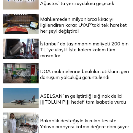
Ağustos`ta yeni uydulara geçecek
Mahkemeden milyonlarca kiracıyı
ilgilendiren karar: UYAP’taki tek hareket
her şeyi değiştirdi
İstanbul`da taşınmanın maliyeti 200 bin
TL`ye ulaştı! İşte kalem kalem tüm
masraflar
DOA makinelerine bırakılan atıkların geri
dönüşüm yolculuğu görüntülendi
ASELSAN`ın geliştirdiği sığınak delici
|||TOLUN P||| hedefi tam isabetle vurdu
Bakanlık desteğiyle kurulan tesiste
Yalova aronyası katma değere dönüşüyor