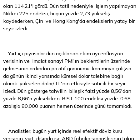
olan 114,21'i gördü. Dün tatil nedeniyle işlem yapılmayan
Nikkei 225 endeksi, bugün yüzde 2,73 yükseliş
kaydederken, Çin ve Hong Kong'da endekslerin yatay bir
seyir izledi.
Yurt içi piyasalar dün açıklanan ekim ayı enflasyon
verisinin ve imalat sanayi PMI'ın beklentilerin üzerinde
gelmesinin ardından pozitif görünümü korumaya çalışsa
da günün ikinci yarısında küresel dolar talebine bağlı
olarak yükselen dolar/TL'nin etkisiyle satıcılı bir seyir
izledi. Dün gösterge tahvilin bileşik faizi yüzde 8,56'dan
yüzde 8,66'a yükselirken, BIST 100 endeksi yüzde 0,68
azalışla 80.000 puanın hemen üzerinde günü tamamladı.
Analistler, bugün yurt içinde reel efektif
döviz kuru
verisinin, yurt dışında ise ABD fabrika siparişlerinin takip