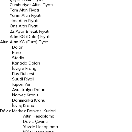
Endeksler
Cumhuriyet Altını Fiyatı
Tam Altın Fiyatı
Yarım Altın Fiyatı
DÖVİZ
Has Altın Fiyatı
Ons Altın Fiyatı
Döviz Kuru
22 Ayar Bilezik Fiyatı
Dolar Kuru
Altın KG (Dolar) Fiyatı
Altın
Altın KG (Euro) Fiyatı
Euro Kuru
Dolar
Euro
Pound Kuru
Sterlin
Kanada Doları
Frank Kuru
İsviçre Frangı
Riyal Kuru
Rus Rublesi
Suudi Riyali
Avustralya Doları
Japon Yeni
Avustralya Doları
Danimarka Kronu Kuru
Norveç Kronu
Danimarka Kronu
Kanada Doları Kuru
İsveç Kronu
Döviz
Merkez Bankası Kurlari
Norveç Kronu Kuru
Altın Hesaplama
İsveç Kronu Kuru
Döviz Çevirici
Yüzde Hesaplama
Japon Yeni Kuru