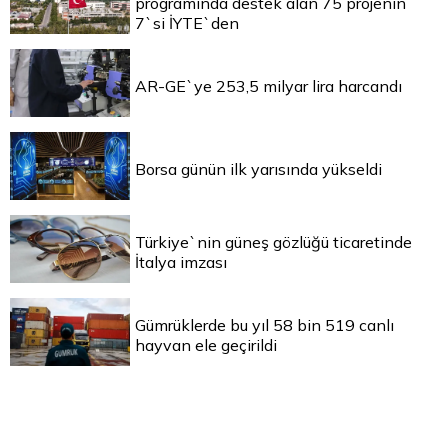
programında destek alan 75 projenin
7`si İYTE`den
AR-GE`ye 253,5 milyar lira harcandı
Borsa günün ilk yarısında yükseldi
Türkiye`nin güneş gözlüğü ticaretinde
İtalya imzası
Gümrüklerde bu yıl 58 bin 519 canlı
hayvan ele geçirildi