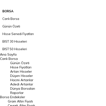
BORSA
Canlı Borsa
Günün Özeti
Hisse Senedi Fiyatları
BIST 30 Hisseleri
BIST 50 Hisseleri
Ana Sayfa
BIST 100 Hisseleri
Canlı Borsa
Günün Özeti
En Çok Artan Hisseler
Hisse Fiyatları
Artan Hisseler
En Çok Düşen Hisseler
Düşen Hisseler
Hacmi Artanlar
Hacmi Artanlar
Adedi Artanlar
Geçmiş Kapanışlar
Dünya Borsaları
Raporlar
Dünya Borsaları
Borsa
Endeksler
Gram Altın Fiyatı
Raporlar
Çeyrek Altın Fiyatı