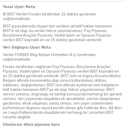
Yasal Uyarı Notu
© BİST Verileri Foreks tarafından 15 dakika gecikmeli
sağlanmaktadır.
BIST piyasalarında oluşan tüm verilere ait telif hakları tamamen
BIST'e ait olup, bu veriler tekrar yayınlanamaz. Pay Piyasası,
Borçlanma Araçları Piyasası, Vadeli İşlem ve Opsiyon Piyasası
verileri BIST kaynaklı en az 15 dakika gecikmeli verilerdir.
Veri Sağlayıcı Uyarı Notu
Veriler FOREKS Bilgi İletişim Hizmetleri A.Ş. tarafından
sağlanmaktadır.
Foreks tarafından sağlanan Pay Piyasası, Borçlanma Araçları
Piyasası, Vadeli İşlem ve Opsiyon Piyasası verileri BIST kaynaklı en
az 15 dakika gecikmeli verilerdir. BIST isim ve logosu Koruma Marka
Belgesi altında korunmakta olup izinsiz kullanılamaz, iktibas
edilemez, değiştirilemez. BIST ismi altında açıklanan tüm belgelerin
telif hakları tamamen BIST'ye ait olup, tekrar yayınlanamaz. BIST,
verinin sekansı, doğruluğu ve tamlığı konusunda herhangi bir garanti
vermez. Veri yayınında oluşabilecek aksaklıklar, verinin ulaşmaması,
gecikmesi, eksik ulaşması, yanlış olması, veri yayın sistemindeki
perfomansın düşmesi veya kesintili olması gibi hallerde Alıcı, Alt Alıcı
ve / veya Kullanıcılarda oluşabilecek herhangi bir zarardan BIST
sorumlu değildir.
Uluslarası döviz piyasası kuru