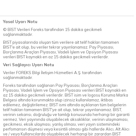
Yasal Uyarı Notu
© BİST Verileri Foreks tarafından 15 dakika gecikmeli
sağlanmaktadır.
BIST piyasalarında oluşan tüm verilere ait telif hakları tamamen
BIST'e ait olup, bu veriler tekrar yayınlanamaz. Pay Piyasası,
Borçlanma Araçları Piyasası, Vadeli İşlem ve Opsiyon Piyasası
verileri BIST kaynaklı en az 15 dakika gecikmeli verilerdir.
Veri Sağlayıcı Uyarı Notu
Veriler FOREKS Bilgi İletişim Hizmetleri A.Ş. tarafından
sağlanmaktadır.
Foreks tarafından sağlanan Pay Piyasası, Borçlanma Araçları
Piyasası, Vadeli İşlem ve Opsiyon Piyasası verileri BIST kaynaklı en
az 15 dakika gecikmeli verilerdir. BIST isim ve logosu Koruma Marka
Belgesi altında korunmakta olup izinsiz kullanılamaz, iktibas
edilemez, değiştirilemez. BIST ismi altında açıklanan tüm belgelerin
telif hakları tamamen BIST'ye ait olup, tekrar yayınlanamaz. BIST,
verinin sekansı, doğruluğu ve tamlığı konusunda herhangi bir garanti
vermez. Veri yayınında oluşabilecek aksaklıklar, verinin ulaşmaması,
gecikmesi, eksik ulaşması, yanlış olması, veri yayın sistemindeki
perfomansın düşmesi veya kesintili olması gibi hallerde Alıcı, Alt Alıcı
ve / veya Kullanıcılarda oluşabilecek herhangi bir zarardan BIST