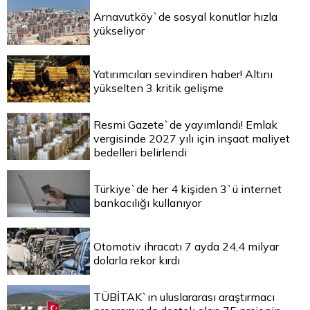
Arnavutköy`de sosyal konutlar hızla
yükseliyor
Yatırımcıları sevindiren haber! Altını
yükselten 3 kritik gelişme
Resmi Gazete`de yayımlandı! Emlak
vergisinde 2027 yılı için inşaat maliyet
bedelleri belirlendi
Türkiye`de her 4 kişiden 3`ü internet
bankacılığı kullanıyor
Otomotiv ihracatı 7 ayda 24,4 milyar
dolarla rekor kırdı
TÜBİTAK`ın uluslararası araştırmacı