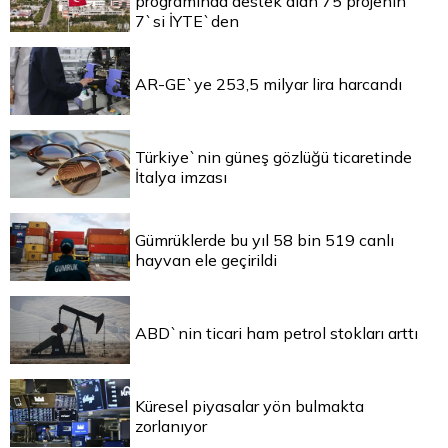
programında destek alan 75 projenin
7`si İYTE`den
AR-GE`ye 253,5 milyar lira harcandı
Türkiye`nin güneş gözlüğü ticaretinde
İtalya imzası
Gümrüklerde bu yıl 58 bin 519 canlı
hayvan ele geçirildi
ABD`nin ticari ham petrol stokları arttı
Küresel piyasalar yön bulmakta
zorlanıyor