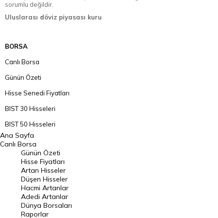
sorumlu değildir.
Uluslarası döviz piyasası kuru
BORSA
Canlı Borsa
Günün Özeti
Hisse Senedi Fiyatları
BIST 30 Hisseleri
BIST 50 Hisseleri
Ana Sayfa
BIST 100 Hisseleri
Canlı Borsa
Günün Özeti
En Çok Artan Hisseler
Hisse Fiyatları
Artan Hisseler
En Çok Düşen Hisseler
Düşen Hisseler
Hacmi Artanlar
Hacmi Artanlar
Adedi Artanlar
Geçmiş Kapanışlar
Dünya Borsaları
Raporlar
Dünya Borsaları