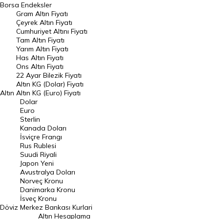
Borsa
Endeksler
Gram Altın Fiyatı
Raporlar
Çeyrek Altın Fiyatı
Endeksler
Cumhuriyet Altını Fiyatı
Tam Altın Fiyatı
Yarım Altın Fiyatı
DÖVİZ
Has Altın Fiyatı
Ons Altın Fiyatı
Döviz Kuru
22 Ayar Bilezik Fiyatı
Dolar Kuru
Altın KG (Dolar) Fiyatı
Altın
Altın KG (Euro) Fiyatı
Euro Kuru
Dolar
Euro
Pound Kuru
Sterlin
Kanada Doları
Frank Kuru
İsviçre Frangı
Riyal Kuru
Rus Rublesi
Suudi Riyali
Avustralya Doları
Japon Yeni
Avustralya Doları
Danimarka Kronu Kuru
Norveç Kronu
Danimarka Kronu
Kanada Doları Kuru
İsveç Kronu
Döviz
Merkez Bankası Kurlari
Norveç Kronu Kuru
Altın Hesaplama