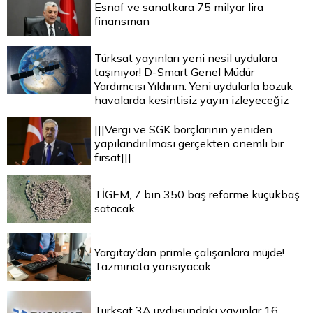
Esnaf ve sanatkara 75 milyar lira
finansman
Türksat yayınları yeni nesil uydulara
taşınıyor! D-Smart Genel Müdür
Yardımcısı Yıldırım: Yeni uydularla bozuk
havalarda kesintisiz yayın izleyeceğiz
|||Vergi ve SGK borçlarının yeniden
yapılandırılması gerçekten önemli bir
fırsat|||
TİGEM, 7 bin 350 baş reforme küçükbaş
satacak
Yargıtay’dan primle çalışanlara müjde!
Tazminata yansıyacak
Türksat 3A uydusundaki yayınlar 16