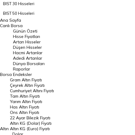
BIST 30 Hisseleri
BIST 50 Hisseleri
Ana Sayfa
BIST 100 Hisseleri
Canlı Borsa
Günün Özeti
En Çok Artan Hisseler
Hisse Fiyatları
Artan Hisseler
En Çok Düşen Hisseler
Düşen Hisseler
Hacmi Artanlar
Hacmi Artanlar
Adedi Artanlar
Geçmiş Kapanışlar
Dünya Borsaları
Raporlar
Dünya Borsaları
Borsa
Endeksler
Gram Altın Fiyatı
Raporlar
Çeyrek Altın Fiyatı
Endeksler
Cumhuriyet Altını Fiyatı
Tam Altın Fiyatı
Yarım Altın Fiyatı
DÖVİZ
Has Altın Fiyatı
Ons Altın Fiyatı
Döviz Kuru
22 Ayar Bilezik Fiyatı
Dolar Kuru
Altın KG (Dolar) Fiyatı
Altın
Altın KG (Euro) Fiyatı
Euro Kuru
Dolar