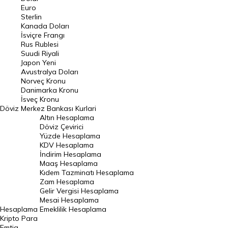
Euro
Pound Kuru
Sterlin
Kanada Doları
Frank Kuru
İsviçre Frangı
Riyal Kuru
Rus Rublesi
Suudi Riyali
Avustralya Doları
Japon Yeni
Avustralya Doları
Danimarka Kronu Kuru
Norveç Kronu
Danimarka Kronu
Kanada Doları Kuru
İsveç Kronu
Döviz
Merkez Bankası Kurlari
Norveç Kronu Kuru
Altın Hesaplama
İsveç Kronu Kuru
Döviz Çevirici
Yüzde Hesaplama
Japon Yeni Kuru
KDV Hesaplama
İndirim Hesaplama
Serbest Piyasa Döviz Kurları
Maaş Hesaplama
Kıdem Tazminatı Hesaplama
Merkez Bankası Döviz Kurları
Zam Hesaplama
Gelir Vergisi Hesaplama
ALTIN
Mesai Hesaplama
Hesaplama
Emeklilik Hesaplama
Altın Fiyatları
Kripto Para
Emtia