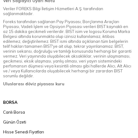
Veri Sağlayıcı Uyarı Notu
Veriler FOREKS Bilgi İletişim Hizmetleri A.Ş. tarafından
sağlanmaktadır.
Foreks tarafından sağlanan Pay Piyasası, Borçlanma Araçları
Piyasası, Vadeli İşlem ve Opsiyon Piyasası verileri BIST kaynaklı en
az 15 dakika gecikmeli verilerdir. BIST isim ve logosu Koruma Marka
Belgesi altında korunmakta olup izinsiz kullanılamaz, iktibas
edilemez, değiştirilemez. BIST ismi altında açıklanan tüm belgelerin
telif hakları tamamen BIST'ye ait olup, tekrar yayınlanamaz. BIST,
verinin sekansı, doğruluğu ve tamlığı konusunda herhangi bir garanti
vermez. Veri yayınında oluşabilecek aksaklıklar, verinin ulaşmaması,
gecikmesi, eksik ulaşması, yanlış olması, veri yayın sistemindeki
perfomansın düşmesi veya kesintili olması gibi hallerde Alıcı, Alt Alıcı
ve / veya Kullanıcılarda oluşabilecek herhangi bir zarardan BIST
sorumlu değildir.
Uluslarası döviz piyasası kuru
BORSA
Canlı Borsa
Günün Özeti
Hisse Senedi Fiyatları