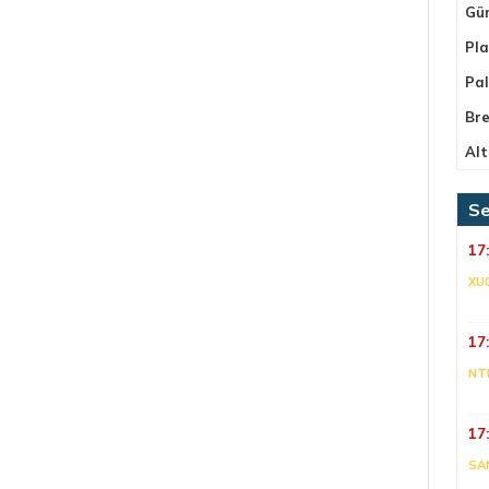
Gü
Pla
Pa
Bre
Alt
Se
17
XU
17
NT
17
SA