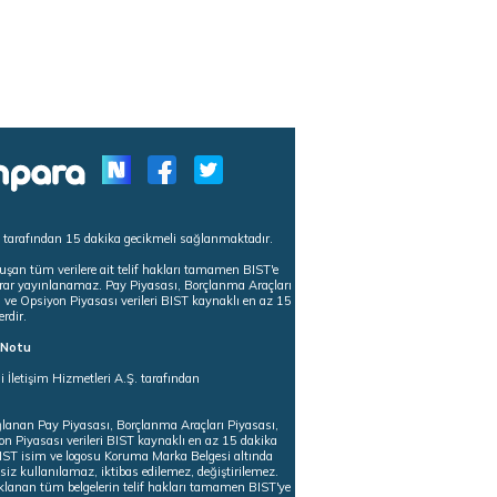
s tarafından 15 dakika gecikmeli sağlanmaktadır.
uşan tüm verilere ait telif hakları tamamen BIST'e
tekrar yayınlanamaz. Pay Piyasası, Borçlanma Araçları
m ve Opsiyon Piyasası verileri BIST kaynaklı en az 15
erdir.
ı Notu
i İletişim Hizmetleri A.Ş. tarafından
ğlanan Pay Piyasası, Borçlanma Araçları Piyasası,
on Piyasası verileri BIST kaynaklı en az 15 dakika
 BIST isim ve logosu Koruma Marka Belgesi altında
iz kullanılamaz, iktibas edilemez, değiştirilemez.
klanan tüm belgelerin telif hakları tamamen BIST'ye