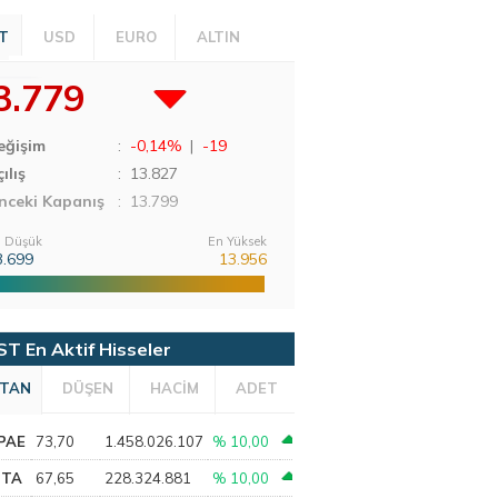
T
USD
EURO
ALTIN
3.779
eğişim
:
-0,14%
|
-19
ılış
:
13.827
nceki Kapanış
: 13.799
 Düşük
En Yüksek
3.699
13.956
ST En Aktif Hisseler
TAN
DÜŞEN
HACİM
ADET
PAE
73,70
1.458.026.107
% 10,00
PTA
67,65
228.324.881
% 10,00