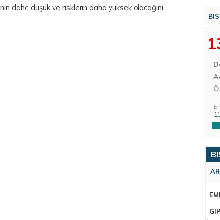
nin daha düşük ve risklerin daha yüksek olacağını
BIS
1
D
Aç
Ö
En
1
BI
AR
EM
GI