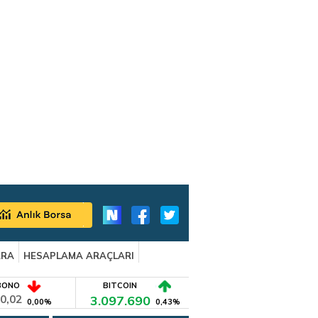
ARA
HESAPLAMA ARAÇLARI
BONO
BITCOIN
0,02
3.097.690
0,00%
0,43%