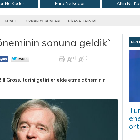
ar Ne Kadar
Euro Ne Kadar
Altın Ne K
GÜNCEL
UZMAN YORUMLARI
PİYASA TAKVİMİ
 döneminin sonuna geldik`
uz
ill Gross, tarihi getiriler elde etme döneminin
Tür
ene
ort