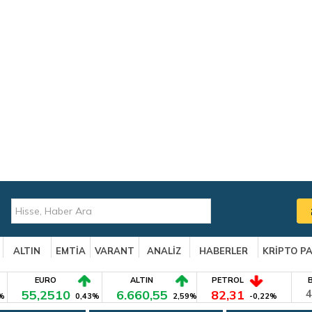
ALTIN
EMTİA
VARANT
ANALİZ
HABERLER
KRİPTO P
EURO
ALTIN
PETROL
55,2510
6.660,55
82,31
4
%
0,43%
2,59%
-0,22%