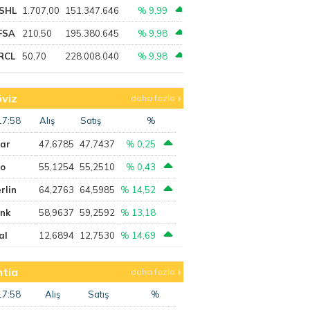
SHL
1.707,00
151.347.646
% 9,99
FSA
210,50
195.380.645
% 9,98
RCL
50,70
228.008.040
% 9,98
viz
daha fazla
17:58
Alış
Satış
%
lar
47,6785
47,7437
% 0,25
ro
55,1254
55,2510
% 0,43
rlin
64,2763
64,5985
% 14,52
ank
58,9637
59,2592
% 13,18
al
12,6894
12,7530
% 14,69
tia
daha fazla
17:58
Alış
Satış
%