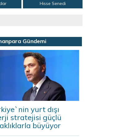
adar
Hisse Senedi
manpara Gündemi
kiye`nin yurt dışı
rji stratejisi güçlü
aklıklarla büyüyor