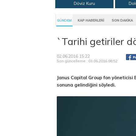
Döviz Kuru
Dol
GÜNDEM
KAP HABERLERİ
SON DAKİKA
`Tarihi getiriler
02.06.2016 15:22
Son güncelleme : 03.06.2016 08:52
Janus Capital Group fon yöneticisi B
sonuna gelindiğini söyledi.