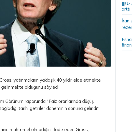
|||Uz
arttı
İran 
rezer
Esnaf
fina
Gross, yatırımcıların yaklaşık 40 yıldır elde etmekte
na gelinmekte olduğunu söyledi.
rım Görünüm raporunda "Faiz oranlarında düşüş,
ğladığı tarihi getiriler döneminin sonuna gelindi"
lerinin muhtemel olmadığını ifade eden Gross,