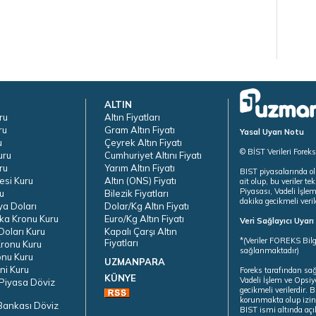
ALTIN
ru
Altın Fiyatları
ru
Gram Altın Fiyatı
Yasal Uyarı Notu
u
Çeyrek Altın Fiyatı
© BİST Verileri Forek
uru
Cumhuriyet Altını Fiyatı
ru
Yarım Altın Fiyatı
BIST piyasalarında ol
esi Kuru
Altın (ONS) Fiyatı
ait olup, bu veriler 
Piyasası, Vadeli İşle
u
Bilezik Fiyatları
dakika gecikmeli veril
ya Doları
Dolar/Kg Altın Fiyatı
ka Kronu Kuru
Euro/Kg Altın Fiyatı
Veri Sağlayıcı Uyar
oları Kuru
Kapalı Çarşı Altın
*(Veriler FOREKS Bilg
Fiyatları
ronu Kuru
sağlanmaktadır)
onu Kuru
UZMANPARA
ni Kuru
Foreks tarafından sa
KÜNYE
Vadeli İşlem ve Opsiy
Piyasa Döviz
gecikmeli verilerdir.
korunmakta olup izins
Bankası Döviz
BIST ismi altında açı