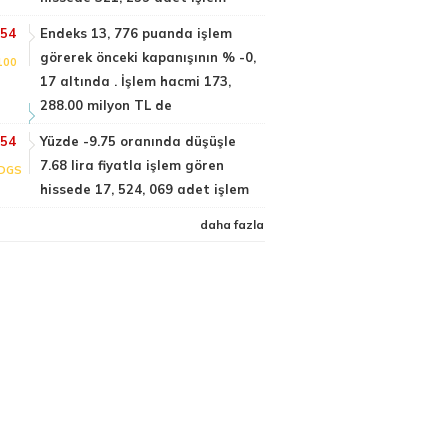
:54
Endeks 13, 776 puanda işlem
görerek önceki kapanışının % -0,
100
17 altında . İşlem hacmi 173,
288.00 milyon TL de
:54
Yüzde -9.75 oranında düşüşle
7.68 lira fiyatla işlem gören
DGS
hissede 17, 524, 069 adet işlem
daha fazla