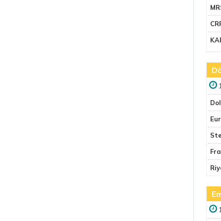
MR
CR
KA
Dö
Do
Eu
Ste
Fr
Riy
Em