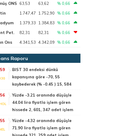
müş ONS
63,53
63,62
% 0,66
tin
1.747,47
1.752,90
% 0,66
ladyum
1.379,33
1.384,83
% 0,66
nt Pet.
82,31
82,31
% 0,66
ın Ons
4.341,53
4.342,09
% 0,66
ans Raporu
:59
BIST 30 endeksi dünkü
kapanışına göre -70, 55
030
kaybederek (% -0.45 ) 15, 584
:56
Yüzde -3.21 oranında düşüşle
44.04 lira fiyatla işlem gören
HOL
hissede 2, 601, 347 adet işlem
:55
Yüzde -4.32 oranında düşüşle
71.90 lira fiyatla işlem gören
NEL
hissede 321, 259 adet işlem