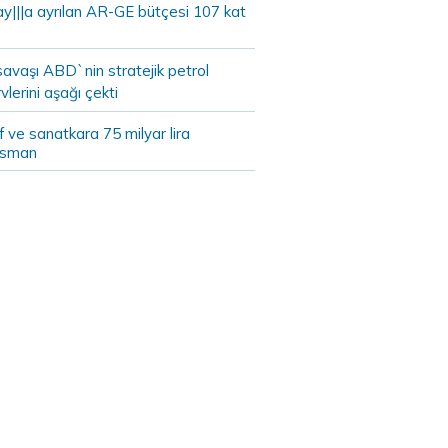
ay|||a ayrılan AR-GE bütçesi 107 kat
savaşı ABD`nin stratejik petrol
vlerini aşağı çekti
 ve sanatkara 75 milyar lira
nsman