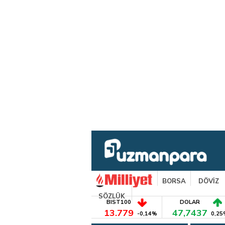
BORSA
DÖVİZ
SÖZLÜK
BIST100
DOLAR
13.779
47,7437
-0,14%
0,25