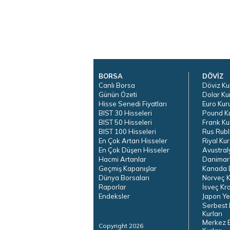
BORSA
DÖVİZ
Canlı Borsa
Döviz Ku
Günün Özeti
Dolar Ku
Hisse Senedi Fiyatları
Euro Kur
BIST 30 Hisseleri
Pound K
BIST 50 Hisseleri
Frank Ku
BIST 100 Hisseleri
Rus Rubl
En Çok Artan Hisseler
Riyal Kur
En Çok Düşen Hisseler
Avustral
Hacmi Artanlar
Danimar
Geçmiş Kapanışlar
Kanada D
Dünya Borsaları
Norveç K
Raporlar
İsveç Kr
Endeksler
Japon Ye
Serbest 
Kurları
Merkez 
Copyright 2026