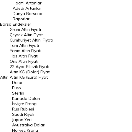
Hacmi Artanlar
Hacmi Artanlar
Adedi Artanlar
Geçmiş Kapanışlar
Dünya Borsaları
Raporlar
Dünya Borsaları
Borsa
Endeksler
Gram Altın Fiyatı
Raporlar
Çeyrek Altın Fiyatı
Endeksler
Cumhuriyet Altını Fiyatı
Tam Altın Fiyatı
Yarım Altın Fiyatı
DÖVİZ
Has Altın Fiyatı
Ons Altın Fiyatı
Döviz Kuru
22 Ayar Bilezik Fiyatı
Dolar Kuru
Altın KG (Dolar) Fiyatı
Altın
Altın KG (Euro) Fiyatı
Euro Kuru
Dolar
Euro
Pound Kuru
Sterlin
Kanada Doları
Frank Kuru
İsviçre Frangı
Riyal Kuru
Rus Rublesi
Suudi Riyali
Avustralya Doları
Japon Yeni
Avustralya Doları
Danimarka Kronu Kuru
Norveç Kronu