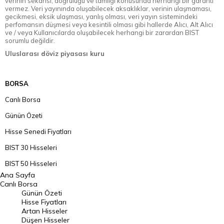
verinin sekansı, doğruluğu ve tamlığı konusunda herhangi bir garanti
vermez. Veri yayınında oluşabilecek aksaklıklar, verinin ulaşmaması,
gecikmesi, eksik ulaşması, yanlış olması, veri yayın sistemindeki
perfomansın düşmesi veya kesintili olması gibi hallerde Alıcı, Alt Alıcı
ve / veya Kullanıcılarda oluşabilecek herhangi bir zarardan BIST
sorumlu değildir.
Uluslarası döviz piyasası kuru
BORSA
Canlı Borsa
Günün Özeti
Hisse Senedi Fiyatları
BIST 30 Hisseleri
BIST 50 Hisseleri
Ana Sayfa
BIST 100 Hisseleri
Canlı Borsa
Günün Özeti
En Çok Artan Hisseler
Hisse Fiyatları
Artan Hisseler
En Çok Düşen Hisseler
Düşen Hisseler