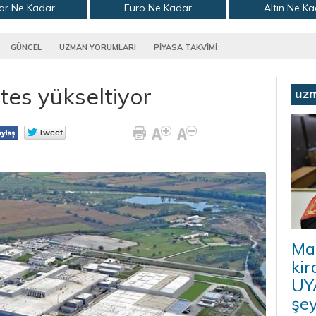
ar Ne Kadar
Euro Ne Kadar
Altın Ne K
GÜNCEL
UZMAN YORUMLARI
PİYASA TAKVİMİ
tes yükseltiyor
uz
Ma
kir
UYA
şey