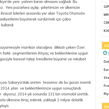
iye'de yeni yatırım kararı almasını sağladı. Bu
GI
ız. Yeni pazarlara açılıp, şirketimizin ve ülkemizin
in ihracat liderleri arasında yer alan Toyota Otomotiv
MR
aaliyetlerini büyüterek sürdürmek için çaba
CR
ullandı.
KA
Dö
rın büyümesiyle mümkün olacağına dikkati çeken Özer,
n farklı segmentlerinin ihtiyaç ve beklentilerine uygun
 gücüyle küresel talep trendlerini büyüme ve rekabet
Do
Eu
Ste
çası Sakarya'daki üretim tesisimiz de bu gücün önemli
Fr
r. 2014, plan ve beklentilerimize uygun sonuçlandı.
er alıyoruz. 2014 yılı sonunda 131 bin otomobil ürettik,
Riy
a ülkesine ihraç ederek, yaklaşık 2 milyar dolarlık
laştı.
Em