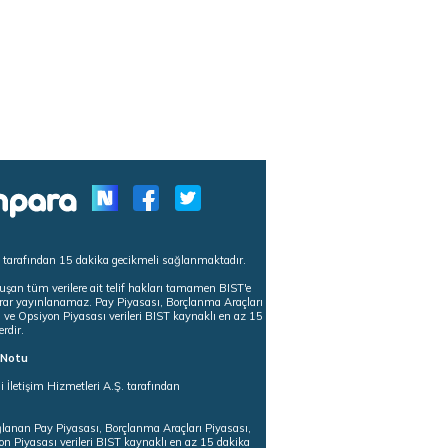
s tarafından 15 dakika gecikmeli sağlanmaktadır.
uşan tüm verilere ait telif hakları tamamen BIST'e
tekrar yayınlanamaz. Pay Piyasası, Borçlanma Araçları
m ve Opsiyon Piyasası verileri BIST kaynaklı en az 15
erdir.
ı Notu
i İletişim Hizmetleri A.Ş. tarafından
ğlanan Pay Piyasası, Borçlanma Araçları Piyasası,
on Piyasası verileri BIST kaynaklı en az 15 dakika