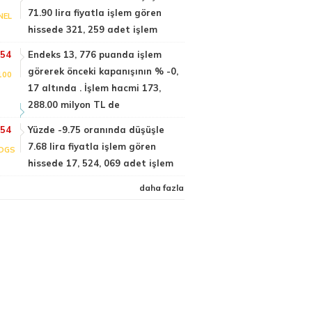
71.90 lira fiyatla işlem gören
NEL
hissede 321, 259 adet işlem
:54
Endeks 13, 776 puanda işlem
görerek önceki kapanışının % -0,
100
17 altında . İşlem hacmi 173,
288.00 milyon TL de
:54
Yüzde -9.75 oranında düşüşle
7.68 lira fiyatla işlem gören
DGS
hissede 17, 524, 069 adet işlem
daha fazla