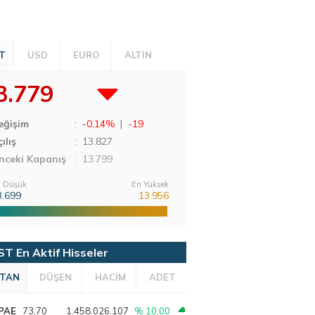
T
USD
EURO
ALTIN
3.779
eğişim
:
-0,14%
|
-19
ılış
:
13.827
nceki Kapanış
: 13.799
 Düşük
En Yüksek
3.699
13.956
ST En Aktif Hisseler
TAN
DÜŞEN
HACİM
ADET
PAE
73,70
1.458.026.107
% 10,00