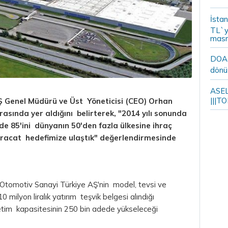
İstan
TL`y
masr
DOA m
dönü
ASELS
|||TO
 Genel Müdürü ve Üst Yöneticisi (CEO) Orhan
arasında yer aldığını belirterek, "2014 yılı sonunda
de 85'ini dünyanın 50'den fazla ülkesine ihraç
 ihracat hedefimize ulaştık" değerlendirmesinde
 Otomotiv Sanayi Türkiye AŞ'nin model, tevsi ve
 milyon liralık yatırım teşvik belgesi alındığı
 üretim kapasitesinin 250 bin adede yükseleceği