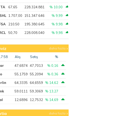
PTA
67,65
228.324.881
% 10,00
SHL
1.707,00
151.347.646
% 9,99
FSA
210,50
195.380.645
% 9,98
RCL
50,70
228.008.040
% 9,98
viz
daha fazla
17:58
Alış
Satış
%
lar
47,6874
47,7013
% 0,16
ro
55,1759
55,2094
% 0,36
rlin
64,3335
64,6559
% 14,62
ank
59,0111
59,3069
% 13,27
al
12,6896
12,7532
% 14,69
tia
daha fazla