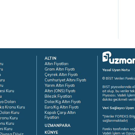
ALTIN
ru
Altın Fiyatları
ru
Gram Altın Fiyatı
Yasal Uyarı Notu
u
Çeyrek Altın Fiyatı
© BİST Verileri Forek
uru
Cumhuriyet Altını Fiyatı
ru
Yarım Altın Fiyatı
BIST piyasalarında ol
esi Kuru
Altın (ONS) Fiyatı
ait olup, bu veriler 
Piyasası, Vadeli İşle
u
Bilezik Fiyatları
dakika gecikmeli veril
ya Doları
Dolar/Kg Altın Fiyatı
ka Kronu Kuru
Euro/Kg Altın Fiyatı
Veri Sağlayıcı Uyar
oları Kuru
Kapalı Çarşı Altın
*(Veriler FOREKS Bilg
Fiyatları
ronu Kuru
sağlanmaktadır)
onu Kuru
UZMANPARA
ni Kuru
Foreks tarafından sa
KÜNYE
Vadeli İşlem ve Opsiy
Piyasa Döviz