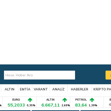
ALTIN
EMTİA
VARANT
ANALİZ
HABERLER
KRİPTO P
EURO
ALTIN
PETROL
55,2033
6.667,11
83,64
4
%
0,35%
2,69%
1,39%