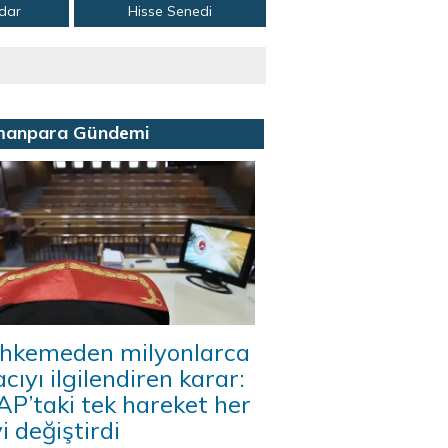
adar
Hisse Senedi
manpara Gündemi
hkemeden milyonlarca
acıyı ilgilendiren karar:
P’taki tek hareket her
i değiştirdi