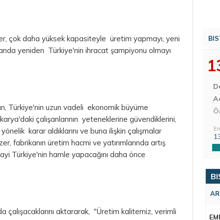
er, çok daha yüksek kapasiteyle üretim yapmayı, yeni
BIS
manda yeniden Türkiye'nin ihracat şampiyonu olmayı
1
D
Aç
n, Türkiye'nin uzun vadeli ekonomik büyüme
Ö
akarya'daki çalışanlarının yeteneklerine güvendiklerini,
En
yönelik karar aldıklarını ve buna ilişkin çalışmalar
1
er, fabrikanın üretim hacmi ve yatırımlarında artış
nayi Türkiye'nin hamle yapacağını daha önce
BI
AR
 çalışacaklarını aktararak, "Üretim kalitemiz, verimli
EM