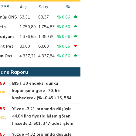
17:58
Alış
Satış
%
müş ONS
63,31
63,37
% 0,66
tin
1.750,89
1.754,83
% 0,66
ladyum
1.376,65
1.380,80
% 0,66
nt Pet.
83,60
83,60
% 0,66
ın Ons
4.337,21
4.337,84
% 0,66
ans Raporu
:59
BIST 30 endeksi dünkü
kapanışına göre -70, 55
030
kaybederek (% -0.45 ) 15, 584
:56
Yüzde -3.21 oranında düşüşle
44.04 lira fiyatla işlem gören
HOL
hissede 2, 601, 347 adet işlem
:55
Yüzde -4.32 oranında düşüşle