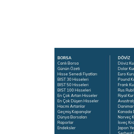
BORSA
DÖVİZ
Canlı Borsa
Döviz Ku
Günün Özeti
Dolar Ku
Hisse Senedi Fiyatları
Euro Kur
BIST 30 Hisseleri
Pound K
BIST 50 Hisseleri
Frank Ku
BIST 100 Hisseleri
Rus Rubl
En Çok Artan Hisseler
Riyal Kur
En Çok Düşen Hisseler
Avustral
Hacmi Artanlar
Danimar
Geçmiş Kapanışlar
Kanada D
Dünya Borsaları
Norveç K
Raporlar
İsveç Kr
Endeksler
Japon Ye
Serbest 