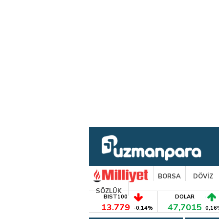
BORSA
DÖVİZ
SÖZLÜK
BIST100
DOLAR
13.779
47,7015
-0,14%
0,16