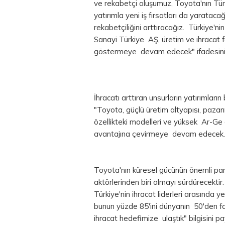
ve rekabetçi oluşumuz, Toyota'nın Türk
yatırımla yeni iş fırsatları da yaratacağ
rekabetçiliğini arttıracağız. Türkiye'n
Sanayi Türkiye AŞ, üretim ve ihracat f
göstermeye devam edecek" ifadesini k
İhracatı arttıran unsurların yatırımla
"Toyota, güçlü üretim altyapısı, pazarı
özellikteki modelleri ve yüksek Ar-Ge
avantajına çevirmeye devam edecek.
Toyota'nın küresel gücünün önemli par
aktörlerinden biri olmayı sürdürecekti
Türkiye'nin ihracat liderleri arasında y
bunun yüzde 85'ini dünyanın 50'den fazl
ihracat hedefimize ulaştık" bilgisini pay