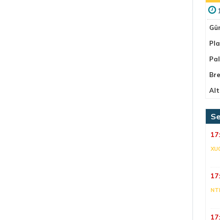
Gü
Pla
Pa
Bre
Alt
Se
17
XU
17
NT
17