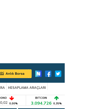
ARA
HESAPLAMA ARAÇLARI
BONO
BITCOIN
0,02
3.094.726
0,00%
0,35%