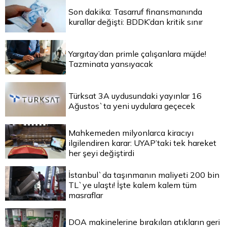
Son dakika: Tasarruf finansmanında
kurallar değişti: BDDK’dan kritik sınır
Yargıtay’dan primle çalışanlara müjde!
Tazminata yansıyacak
Türksat 3A uydusundaki yayınlar 16
Ağustos`ta yeni uydulara geçecek
Mahkemeden milyonlarca kiracıyı
ilgilendiren karar: UYAP’taki tek hareket
her şeyi değiştirdi
İstanbul`da taşınmanın maliyeti 200 bin
TL`ye ulaştı! İşte kalem kalem tüm
masraflar
DOA makinelerine bırakılan atıkların geri