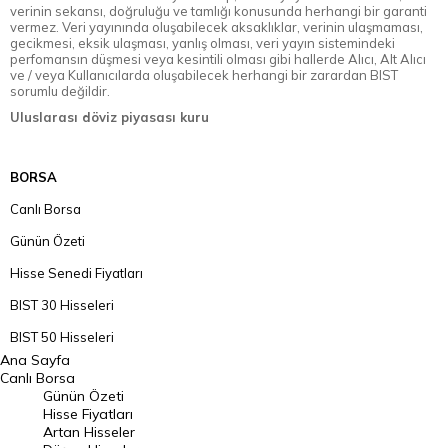
verinin sekansı, doğruluğu ve tamlığı konusunda herhangi bir garanti
vermez. Veri yayınında oluşabilecek aksaklıklar, verinin ulaşmaması,
gecikmesi, eksik ulaşması, yanlış olması, veri yayın sistemindeki
perfomansın düşmesi veya kesintili olması gibi hallerde Alıcı, Alt Alıcı
ve / veya Kullanıcılarda oluşabilecek herhangi bir zarardan BIST
sorumlu değildir.
Uluslarası döviz piyasası kuru
BORSA
Canlı Borsa
Günün Özeti
Hisse Senedi Fiyatları
BIST 30 Hisseleri
BIST 50 Hisseleri
Ana Sayfa
BIST 100 Hisseleri
Canlı Borsa
Günün Özeti
En Çok Artan Hisseler
Hisse Fiyatları
Artan Hisseler
En Çok Düşen Hisseler