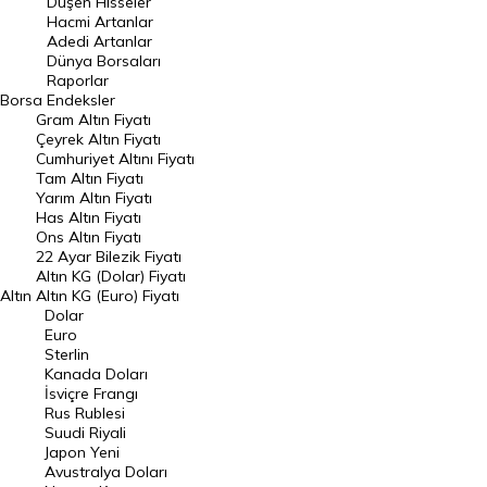
Düşen Hisseler
Hacmi Artanlar
Hacmi Artanlar
Adedi Artanlar
Geçmiş Kapanışlar
Dünya Borsaları
Raporlar
Dünya Borsaları
Borsa
Endeksler
Gram Altın Fiyatı
Raporlar
Çeyrek Altın Fiyatı
Endeksler
Cumhuriyet Altını Fiyatı
Tam Altın Fiyatı
Yarım Altın Fiyatı
DÖVİZ
Has Altın Fiyatı
Ons Altın Fiyatı
Döviz Kuru
22 Ayar Bilezik Fiyatı
Dolar Kuru
Altın KG (Dolar) Fiyatı
Altın
Altın KG (Euro) Fiyatı
Euro Kuru
Dolar
Euro
Pound Kuru
Sterlin
Kanada Doları
Frank Kuru
İsviçre Frangı
Riyal Kuru
Rus Rublesi
Suudi Riyali
Avustralya Doları
Japon Yeni
Avustralya Doları
Danimarka Kronu Kuru