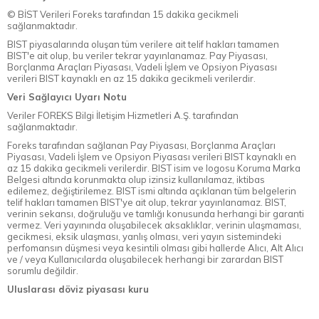
© BİST Verileri Foreks tarafından 15 dakika gecikmeli
sağlanmaktadır.
BIST piyasalarında oluşan tüm verilere ait telif hakları tamamen
BIST'e ait olup, bu veriler tekrar yayınlanamaz. Pay Piyasası,
Borçlanma Araçları Piyasası, Vadeli İşlem ve Opsiyon Piyasası
verileri BIST kaynaklı en az 15 dakika gecikmeli verilerdir.
Veri Sağlayıcı Uyarı Notu
Veriler FOREKS Bilgi İletişim Hizmetleri A.Ş. tarafından
sağlanmaktadır.
Foreks tarafından sağlanan Pay Piyasası, Borçlanma Araçları
Piyasası, Vadeli İşlem ve Opsiyon Piyasası verileri BIST kaynaklı en
az 15 dakika gecikmeli verilerdir. BIST isim ve logosu Koruma Marka
Belgesi altında korunmakta olup izinsiz kullanılamaz, iktibas
edilemez, değiştirilemez. BIST ismi altında açıklanan tüm belgelerin
telif hakları tamamen BIST'ye ait olup, tekrar yayınlanamaz. BIST,
verinin sekansı, doğruluğu ve tamlığı konusunda herhangi bir garanti
vermez. Veri yayınında oluşabilecek aksaklıklar, verinin ulaşmaması,
gecikmesi, eksik ulaşması, yanlış olması, veri yayın sistemindeki
perfomansın düşmesi veya kesintili olması gibi hallerde Alıcı, Alt Alıcı
ve / veya Kullanıcılarda oluşabilecek herhangi bir zarardan BIST
sorumlu değildir.
Uluslarası döviz piyasası kuru