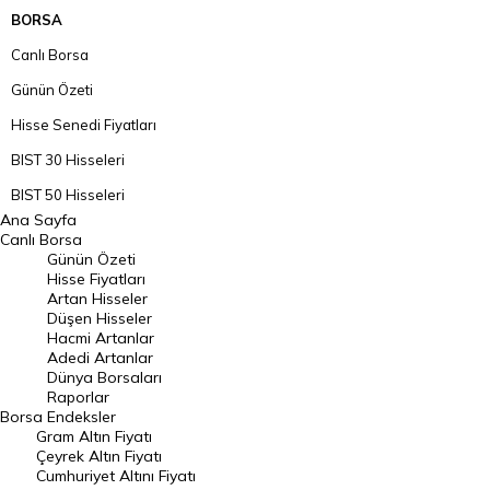
BORSA
Canlı Borsa
Günün Özeti
Hisse Senedi Fiyatları
BIST 30 Hisseleri
BIST 50 Hisseleri
Ana Sayfa
BIST 100 Hisseleri
Canlı Borsa
Günün Özeti
En Çok Artan Hisseler
Hisse Fiyatları
Artan Hisseler
En Çok Düşen Hisseler
Düşen Hisseler
Hacmi Artanlar
Hacmi Artanlar
Adedi Artanlar
Geçmiş Kapanışlar
Dünya Borsaları
Raporlar
Dünya Borsaları
Borsa
Endeksler
Gram Altın Fiyatı
Raporlar
Çeyrek Altın Fiyatı
Endeksler
Cumhuriyet Altını Fiyatı