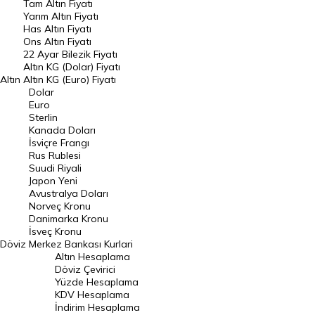
Tam Altın Fiyatı
Yarım Altın Fiyatı
DÖVİZ
Has Altın Fiyatı
Ons Altın Fiyatı
Döviz Kuru
22 Ayar Bilezik Fiyatı
Dolar Kuru
Altın KG (Dolar) Fiyatı
Altın
Altın KG (Euro) Fiyatı
Euro Kuru
Dolar
Euro
Pound Kuru
Sterlin
Kanada Doları
Frank Kuru
İsviçre Frangı
Riyal Kuru
Rus Rublesi
Suudi Riyali
Avustralya Doları
Japon Yeni
Avustralya Doları
Danimarka Kronu Kuru
Norveç Kronu
Danimarka Kronu
Kanada Doları Kuru
İsveç Kronu
Döviz
Merkez Bankası Kurlari
Norveç Kronu Kuru
Altın Hesaplama
İsveç Kronu Kuru
Döviz Çevirici
Yüzde Hesaplama
Japon Yeni Kuru
KDV Hesaplama
İndirim Hesaplama
Serbest Piyasa Döviz Kurları