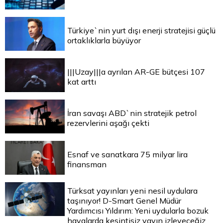
Türkiye`nin yurt dışı enerji stratejisi güçlü
ortaklıklarla büyüyor
|||Uzay|||a ayrılan AR-GE bütçesi 107
kat arttı
İran savaşı ABD`nin stratejik petrol
rezervlerini aşağı çekti
Esnaf ve sanatkara 75 milyar lira
finansman
Türksat yayınları yeni nesil uydulara
taşınıyor! D-Smart Genel Müdür
Yardımcısı Yıldırım: Yeni uydularla bozuk
havalarda kesintisiz yayın izleyeceğiz