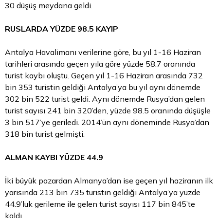
30 düşüş meydana geldi.
RUSLARDA YÜZDE 98.5 KAYIP
Antalya Havalimanı verilerine göre, bu yıl 1-16 Haziran
tarihleri arasında geçen yıla göre yüzde 58.7 oranında
turist kaybı oluştu. Geçen yıl 1-16 Haziran arasında 732
bin 353 turistin geldiği Antalya’ya bu yıl aynı dönemde
302 bin 522 turist geldi. Aynı dönemde Rusya’dan gelen
turist sayısı 241 bin 320’den, yüzde 98.5 oranında düşüşle
3 bin 517’ye geriledi. 2014’ün aynı döneminde Rusya’dan
318 bin turist gelmişti.
ALMAN KAYBI YÜZDE 44.9
İki büyük pazardan Almanya’dan ise geçen yıl haziranın ilk
yarısında 213 bin 735 turistin geldiği Antalya’ya yüzde
44.9’luk gerileme ile gelen turist sayısı 117 bin 845’te
kaldı.