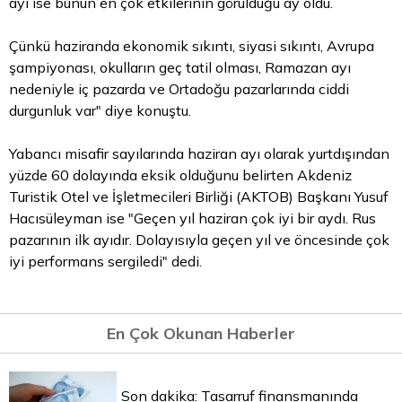
ayı ise bunun en çok etkilerinin görüldüğü ay oldu.
Çünkü haziranda ekonomik sıkıntı, siyasi sıkıntı, Avrupa
şampiyonası, okulların geç tatil olması, Ramazan ayı
nedeniyle iç pazarda ve Ortadoğu pazarlarında ciddi
durgunluk var" diye konuştu.
Yabancı misafir sayılarında haziran ayı olarak yurtdışından
yüzde 60 dolayında eksik olduğunu belirten Akdeniz
Turistik Otel ve İşletmecileri Birliği (AKTOB) Başkanı Yusuf
Hacısüleyman ise "Geçen yıl haziran çok iyi bir aydı. Rus
pazarının ilk ayıdır. Dolayısıyla geçen yıl ve öncesinde çok
iyi performans sergiledi" dedi.
En Çok Okunan Haberler
Son dakika: Tasarruf finansmanında