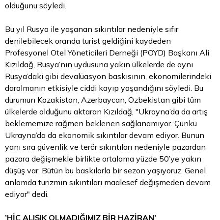
olduğunu söyledi.
Bu yıl Rusya ile yaşanan sıkıntılar nedeniyle sıfır
denilebilecek oranda turist geldiğini kaydeden
Profesyonel Otel Yöneticileri Derneği (POYD) Başkanı Ali
Kızıldağ, Rusya’nın uydusuna yakın ülkelerde de aynı
Rusya’daki gibi devalüasyon baskısının, ekonomilerindeki
daralmanın etkisiyle ciddi kayıp yaşandığını söyledi. Bu
durumun Kazakistan, Azerbaycan, Özbekistan gibi tüm
ülkelerde olduğunu aktaran Kızıldağ, "Ukrayna’da da artış
beklememize rağmen beklenen sağlanamıyor. Çünkü
Ukrayna’da da ekonomik sıkıntılar devam ediyor. Bunun
yanı sıra güvenlik ve terör sıkıntıları nedeniyle pazardan
pazara değişmekle birlikte ortalama yüzde 50’ye yakın
düşüş var. Bütün bu baskılarla bir sezon yaşıyoruz. Genel
anlamda turizmin sıkıntıları maalesef değişmeden devam
ediyor" dedi.
’HİÇ ALIŞIK OLMADIĞIMIZ BİR HAZİRAN’