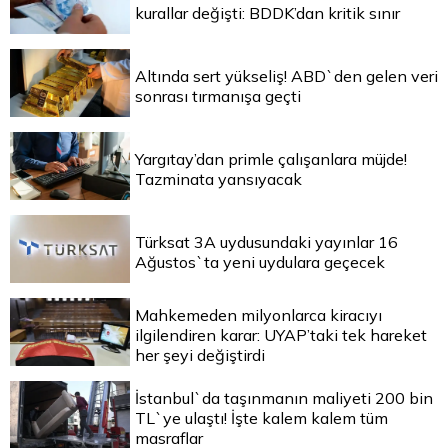
kurallar değişti: BDDK’dan kritik sınır
Altında sert yükseliş! ABD`den gelen veri
sonrası tırmanışa geçti
Yargıtay’dan primle çalışanlara müjde!
Tazminata yansıyacak
Türksat 3A uydusundaki yayınlar 16
Ağustos`ta yeni uydulara geçecek
Mahkemeden milyonlarca kiracıyı
ilgilendiren karar: UYAP’taki tek hareket
her şeyi değiştirdi
İstanbul`da taşınmanın maliyeti 200 bin
TL`ye ulaştı! İşte kalem kalem tüm
masraflar