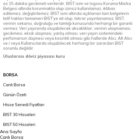
az 15 dakika gecikmeli verilerdir. BIST isim ve logosu Koruma Marka
Belgesi altında korunmakta olup izinsiz kullanılamaz, iktibas
edilemez, değiştirilemez. BIST ismi altında açıklanan tüm belgelerin
telif hakları tamamen BIST'ye ait olup, tekrar yayınlanamaz. BIST,
verinin sekansı, doğruluğu ve tamlığı konusunda herhangi bir garanti
vermez. Veri yayınında oluşabilecek aksaklıklar, verinin ulaşmaması,
gecikmesi, eksik ulaşması, yanlış olması, veri yayın sistemindeki
perfomansın düşmesi veya kesintili olması gibi hallerde Alıcı, Alt Alıcı
ve / veya Kullanıcılarda oluşabilecek herhangi bir zarardan BIST
sorumlu değildir.
Uluslarası döviz piyasası kuru
BORSA
Canlı Borsa
Günün Özeti
Hisse Senedi Fiyatları
BIST 30 Hisseleri
BIST 50 Hisseleri
Ana Sayfa
BIST 100 Hisseleri
Canlı Borsa