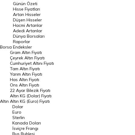
Günün Özeti
En Çok Artan Hisseler
Hisse Fiyatları
Artan Hisseler
En Çok Düşen Hisseler
Düşen Hisseler
Hacmi Artanlar
Hacmi Artanlar
Adedi Artanlar
Geçmiş Kapanışlar
Dünya Borsaları
Raporlar
Dünya Borsaları
Borsa
Endeksler
Gram Altın Fiyatı
Raporlar
Çeyrek Altın Fiyatı
Endeksler
Cumhuriyet Altını Fiyatı
Tam Altın Fiyatı
Yarım Altın Fiyatı
DÖVİZ
Has Altın Fiyatı
Ons Altın Fiyatı
Döviz Kuru
22 Ayar Bilezik Fiyatı
Dolar Kuru
Altın KG (Dolar) Fiyatı
Altın
Altın KG (Euro) Fiyatı
Euro Kuru
Dolar
Euro
Pound Kuru
Sterlin
Kanada Doları
Frank Kuru
İsviçre Frangı
Riyal Kuru
Rus Rublesi