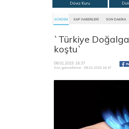
Döviz Kuru
Dol
GÜNDEM
KAP HABERLERİ
SON DAKİKA
`Türkiye Doğalga
koştu`
08.01.2015 16:37
Son güncelleme : 08.01.2015 16:47