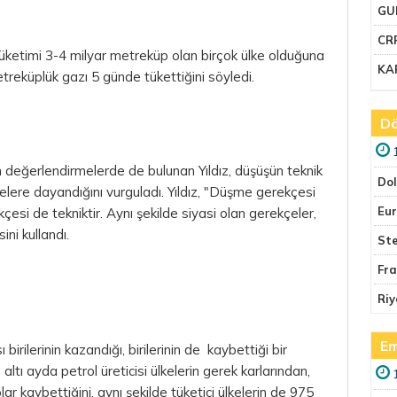
GU
CR
tüketimi 3-4 milyar metreküp olan birçok ülke olduğuna
KA
etreküplük gazı 5 günde tükettiğini söyledi.
Dö
in değerlendirmelerde de bulunan Yıldız, düşüşün teknik
Do
lere dayandığını vurguladı. Yıldız, "Düşme gerekçesi
Eu
esi de tekniktir. Aynı şekilde siyasi olan gerekçeler,
ini kullandı.
Ste
Fr
Riy
Em
irilerinin kazandığı, birilerinin de kaybettiği bir
altı ayda petrol üreticisi ülkelerin gerek karlarından,
lar
kaybettiğini, aynı şekilde tüketici ülkelerin de 975