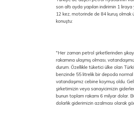
son altı ayda yapılan indirimin 1 liraya
12 kez, motorinde de 84 kuruş olmak üze
konuştu:
"Her zaman petrol şirketlerinden şikaye
rakamına ulaşmış olması, vatandaşımızın
durum. Özellikle tüketici ülke olan Türki
benzinde 55 litrelik bir depoda normal 
vatandaşımız cebine koymuş oldu. Geli
şirketimizin veya sanayicimizin giderle
bunun toplam rakamı 6 milyar dolar. Bu
dolarlık giderimizin azalması olarak gö