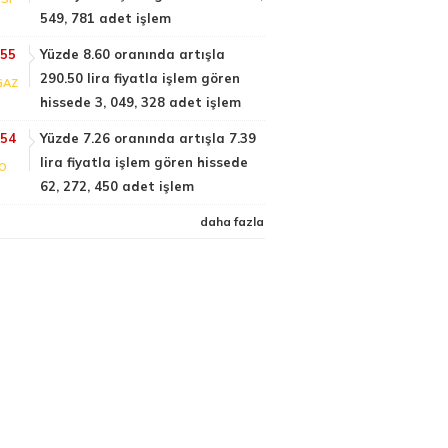
549, 781 adet işlem
:55
Yüzde 8.60 oranında artışla
290.50 lira fiyatla işlem gören
GAZ
hissede 3, 049, 328 adet işlem
:54
Yüzde 7.26 oranında artışla 7.39
lira fiyatla işlem gören hissede
FO
62, 272, 450 adet işlem
daha fazla