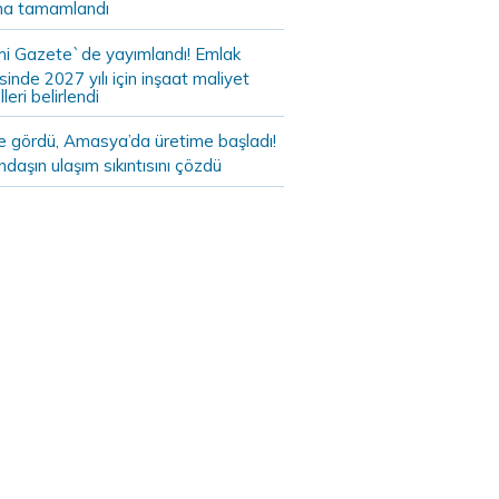
a tamamlandı
i Gazete`de yayımlandı! Emlak
sinde 2027 yılı için inşaat maliyet
leri belirlendi
de gördü, Amasya’da üretime başladı!
daşın ulaşım sıkıntısını çözdü