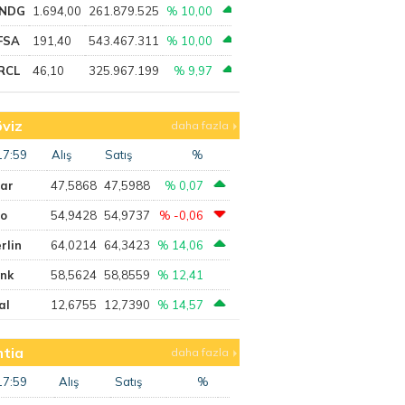
NDG
1.694,00
261.879.525
% 10,00
FSA
191,40
543.467.311
% 10,00
RCL
46,10
325.967.199
% 9,97
viz
daha fazla
17:59
Alış
Satış
%
lar
47,5868
47,5988
% 0,07
ro
54,9428
54,9737
% -0,06
rlin
64,0214
64,3423
% 14,06
ank
58,5624
58,8559
% 12,41
al
12,6755
12,7390
% 14,57
tia
daha fazla
17:59
Alış
Satış
%