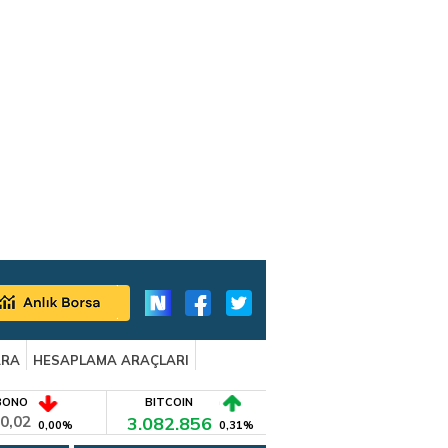
ARA
HESAPLAMA ARAÇLARI
BONO
BITCOIN
0,02
3.082.856
0,00%
0,31%