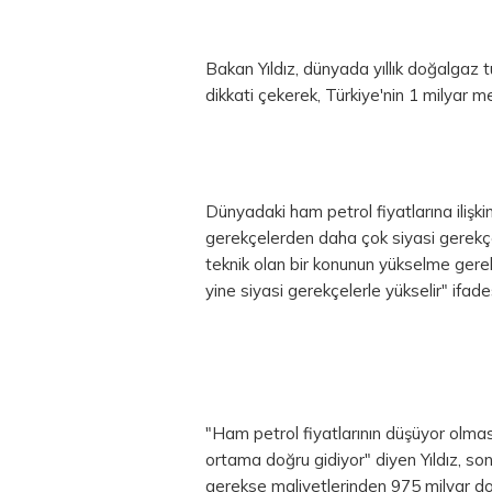
Bakan Yıldız, dünyada yıllık doğalgaz 
dikkati çekerek, Türkiye'nin 1 milyar m
Dünyadaki ham petrol fiyatlarına ilişk
gerekçelerden daha çok siyasi gerekçe
teknik olan bir konunun yükselme gerekç
yine siyasi gerekçelerle yükselir" ifades
"Ham petrol fiyatlarının düşüyor olması b
ortama doğru gidiyor" diyen Yıldız, son 
gerekse maliyetlerinden 975 milyar
do