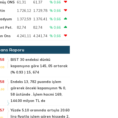
müş ONS
61,31
61,37
% 0,66
tin
1.726,12
1.729,78
% 0,66
ladyum
1.372,59
1.376,41
% 0,66
nt Pet.
82,74
82,74
% 0,66
ın Ons
4.241,11
4.241,74
% 0,66
ans Raporu
:58
BIST 30 endeksi dünkü
kapanışına göre 145, 05 artarak
030
(% 0.93 ) 15, 674
:58
Endeks 13, 782 puanda işlem
görerek önceki kapanışının % 0,
100
58 üstünde . İşlem hacmi 169,
144.00 milyon TL de
:57
Yüzde 5.10 oranında artışla 20.60
lira fiyatla işlem gören hissede 2,
SI