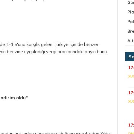
Gü
Pla
Pa
Bre
Alt
de 1-1,5'una karşılık gelen Türkiye için de benzer
rin benzine uyguladığı vergi oranlarındaki payın bunu
Se
17
XU
17
indirim oldu"
XU
17
tandaş açısından sevindirici olduğuna işaret eden Yıldız,
DNI