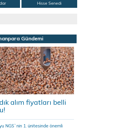
adar
Hisse Senedi
manpara Gündemi
dık alım fiyatları belli
u!
yu NGS`nin 1. ünitesinde önemli