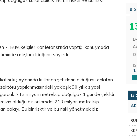
 doğalgaz kullanabildik. Bu bir risktir ve bu riski
BIS
1
D
Aç
nen 7. Büyükelçiler Konferansı'nda yaptığı konuşmada,
timinde artışlar olduğunu söyledi.
Ö
En
1
atını kış aylarında kullanan şehirlerin olduğunu anlatan
i sektörü yapılanmasındaki yaklaşık 90 yıllık siyasi
ı gördük. 213 milyon metreküp doğalgaz 1 günde çekildi.
BI
ımızın olduğu bir ortamda, 213 milyon metreküp
AR
an dolayı. Bu bir risktir ve bu riski yönetmek biz
RU
KE