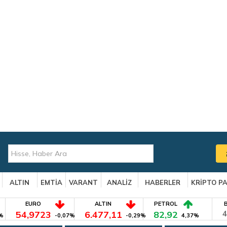
ALTIN
EMTİA
VARANT
ANALİZ
HABERLER
KRİPTO P
EURO
ALTIN
PETROL
54,9723
6.477,11
82,92
4
%
-0,07%
-0,29%
4,37%