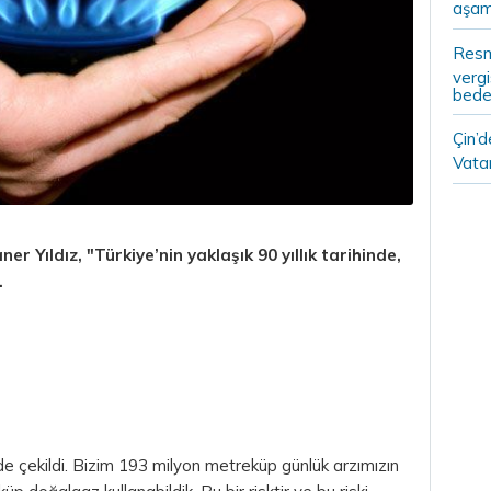
aşam
Resm
vergi
bedel
Çin’
Vatan
r Yıldız, "Türkiye’nin yaklaşık 90 yıllık tarihinde,
.
e çekildi.
Bizim
193 milyon metreküp günlük arzımızın