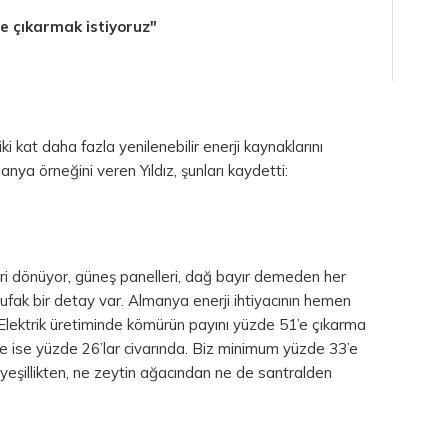
e çıkarmak istiyoruz"
iki kat daha fazla yenilenebilir enerji kaynaklarını
manya örneğini veren Yıldız, şunları kaydetti:
eri dönüyor, güneş panelleri, dağ bayır demeden her
 ufak bir detay var. Almanya enerji ihtiyacının hemen
Elektrik üretiminde kömürün payını yüzde 51’e çıkarma
de ise yüzde 26’lar civarında. Biz minimum yüzde 33’e
yeşillikten, ne zeytin ağacından ne de santralden