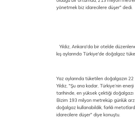
olduğu bir ortamda, 213 milyon metreküp
yönetmek biz idarecilere düşer" dedi.
Yıldız, Ankara'da bir otelde düzenle
kış aylarında Türkiye'de doğalgaz tüke
Yaz aylarında tüketilen doğalgazın 22 k
Yıldız, "Şu ana kadar, Türkiye’nin enerj
tarihinde, en yüksek çektiği doğalgaz
Bizim 193 milyon metreküp günlük arz
doğalgaz kullanabildik, farklı metotlard
idarecilere düşer" diye konuştu.