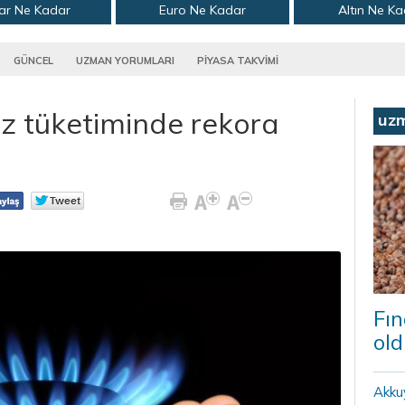
ar Ne Kadar
Euro Ne Kadar
Altın Ne K
GÜNCEL
UZMAN YORUMLARI
PİYASA TAKVİMİ
z tüketiminde rekora
uz
Fın
old
Akku