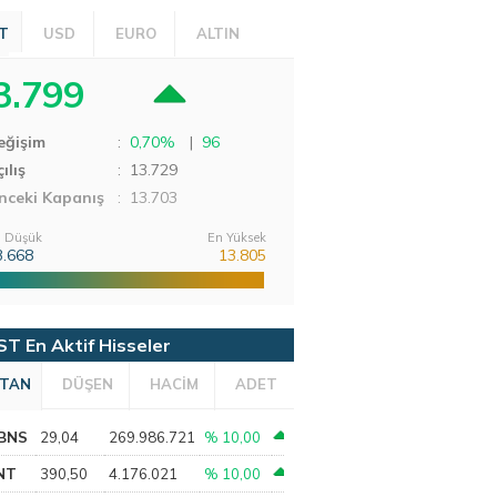
T
USD
EURO
ALTIN
3.799
eğişim
:
0,70%
|
96
ılış
:
13.729
nceki Kapanış
: 13.703
 Düşük
En Yüksek
3.668
13.805
ST En Aktif Hisseler
TAN
DÜŞEN
HACİM
ADET
BNS
29,04
269.986.721
% 10,00
NT
390,50
4.176.021
% 10,00