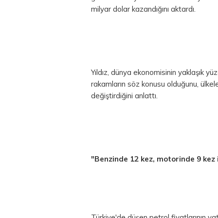
milyar dolar kazandığını aktardı.
Yıldız, dünya ekonomisinin yaklaşık yüz
rakamların söz konusu olduğunu, ülkele
değiştirdiğini anlattı.
"Benzinde 12 kez, motorinde 9 kez 
Türkiye'de düşen petrol fiyatlarının va