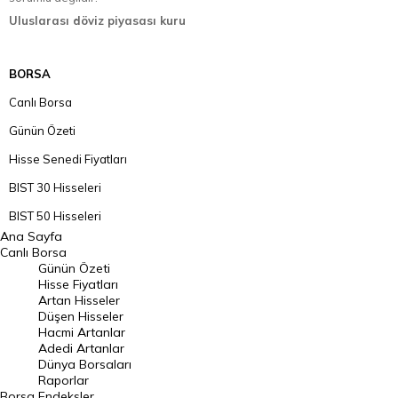
Uluslarası döviz piyasası kuru
BORSA
Canlı Borsa
Günün Özeti
Hisse Senedi Fiyatları
BIST 30 Hisseleri
BIST 50 Hisseleri
Ana Sayfa
BIST 100 Hisseleri
Canlı Borsa
Günün Özeti
En Çok Artan Hisseler
Hisse Fiyatları
Artan Hisseler
En Çok Düşen Hisseler
Düşen Hisseler
Hacmi Artanlar
Hacmi Artanlar
Adedi Artanlar
Geçmiş Kapanışlar
Dünya Borsaları
Raporlar
Dünya Borsaları
Borsa
Endeksler