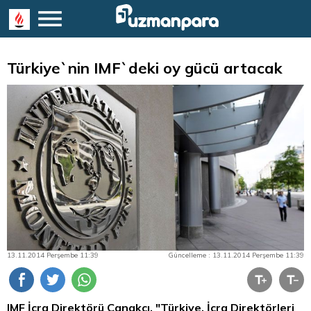
Türkiye`nin IMF`deki oy gücü artacak
13.11.2014 Perşembe 11:39
Güncelleme : 13.11.2014 Perşembe 11:39
IMF İcra Direktörü Çanakcı, "Türkiye, İcra Direktörleri