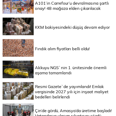
A101’in Carrefour’u devralmasına şartlı
onay! 48 mağaza elden çıkarılacak
KKM bakiyesindeki düşüş devam ediyor
Fındık alım fiyatları belli oldu!
Akkuyu NGS`nin 1. ünitesinde önemli
aşama tamamlandı
Resmi Gazete`de yayımlandı! Emlak
vergisinde 2027 yılı için inşaat maliyet
bedelleri belirlendi
Çin’de gördü, Amasya’da üretime başladı!
Vatandaşın ulaşım sıkıntısını çözdü