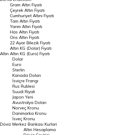
Gram Altın Fiyatı
Raporlar
Çeyrek Altın Fiyatı
Endeksler
Cumhuriyet Altını Fiyatı
Tam Altın Fiyatı
Yarım Altın Fiyatı
DÖVİZ
Has Altın Fiyatı
Ons Altın Fiyatı
Döviz Kuru
22 Ayar Bilezik Fiyatı
Dolar Kuru
Altın KG (Dolar) Fiyatı
Altın
Altın KG (Euro) Fiyatı
Euro Kuru
Dolar
Euro
Pound Kuru
Sterlin
Kanada Doları
Frank Kuru
İsviçre Frangı
Riyal Kuru
Rus Rublesi
Suudi Riyali
Avustralya Doları
Japon Yeni
Avustralya Doları
Danimarka Kronu Kuru
Norveç Kronu
Danimarka Kronu
Kanada Doları Kuru
İsveç Kronu
Döviz
Merkez Bankası Kurlari
Norveç Kronu Kuru
Altın Hesaplama
İsveç Kronu Kuru