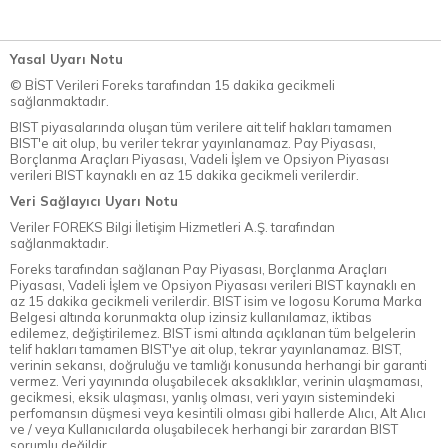
Yasal Uyarı Notu
© BİST Verileri Foreks tarafından 15 dakika gecikmeli
sağlanmaktadır.
BIST piyasalarında oluşan tüm verilere ait telif hakları tamamen
BIST'e ait olup, bu veriler tekrar yayınlanamaz. Pay Piyasası,
Borçlanma Araçları Piyasası, Vadeli İşlem ve Opsiyon Piyasası
verileri BIST kaynaklı en az 15 dakika gecikmeli verilerdir.
Veri Sağlayıcı Uyarı Notu
Veriler FOREKS Bilgi İletişim Hizmetleri A.Ş. tarafından
sağlanmaktadır.
Foreks tarafından sağlanan Pay Piyasası, Borçlanma Araçları
Piyasası, Vadeli İşlem ve Opsiyon Piyasası verileri BIST kaynaklı en
az 15 dakika gecikmeli verilerdir. BIST isim ve logosu Koruma Marka
Belgesi altında korunmakta olup izinsiz kullanılamaz, iktibas
edilemez, değiştirilemez. BIST ismi altında açıklanan tüm belgelerin
telif hakları tamamen BIST'ye ait olup, tekrar yayınlanamaz. BIST,
verinin sekansı, doğruluğu ve tamlığı konusunda herhangi bir garanti
vermez. Veri yayınında oluşabilecek aksaklıklar, verinin ulaşmaması,
gecikmesi, eksik ulaşması, yanlış olması, veri yayın sistemindeki
perfomansın düşmesi veya kesintili olması gibi hallerde Alıcı, Alt Alıcı
ve / veya Kullanıcılarda oluşabilecek herhangi bir zarardan BIST
sorumlu değildir.