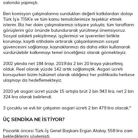
salonda yapmıştı.
Ben komisyon çalışmalarına sundukları değerli katkılardan dolayı
Türk İş’e TİSK’e ve tüm kamu temsilcilerimize teşekkür etmek
isterim. Biz her daim çalışmalarımızı istişare yoluyla, tüm tarafların
görüşlerini göz önünde bulundurarak yürütmeyi önemsiyoruz.
Sosyal adaleti pekiştirmeyi, işçilerimizi ve işverenleri birlikte
korumayı, kayıtlı istihdamı artırarak çalışanlarımızın sosyal
güvencesini sağlamayı, kaynaklarımızı da daha etkin kullanarak
sürdürülebilir kalkınmayı temel önceliğimiz olarak görmekteyiz.
2002 yılında net 184 lirayı, 2019’da 2 bin 20 liraya yükseltmiş
olduk. Reel olarak yüzde 142 artık sağlamıştık. Asgari ücreti
konuşurken bizim hükümet olarak aldığımız her politikada herkese
ulaşmayı da hedeflemekteyiz.
2020 yılı asgari ücret yüzde 15 artışla brüt 2 bin 943 lira, net 2 bin
324 lira olarak belirlendi.
3 çocuklu ve evli bir çalışanın asgari ücreti 2 bin 479 lira olacak."
ÜÇ SENDİKA NE İSTİYOR?
Pazarlık öncesi Türk-İş Genel Başkanı Ergün Atalay, 558 lira zam
beklediklerini söylemişti.