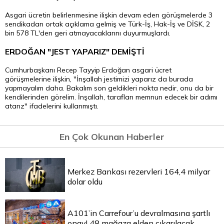
Asgari ücretin belirlenmesine ilişkin devam eden görüşmelerde 3
sendikadan ortak açıklama gelmiş ve Türk-İş, Hak-İş ve DİSK, 2
bin 578 TL'den geri atmayacaklarını duyurmuşlardı.
ERDOĞAN "JEST YAPARIZ" DEMİŞTİ
Cumhurbaşkanı Recep Tayyip Erdoğan asgari ücret
görüşmelerine ilişkin, "İnşallah jestimizi yaparız da burada
yapmayalım daha. Bakalım son geldikleri nokta nedir, onu da bir
kendilerinden görelim. İnşallah, tarafları memnun edecek bir adımı
atarız" ifadelerini kullanmıştı.
En Çok Okunan Haberler
Merkez Bankası rezervleri 164,4 milyar
dolar oldu
A101’in Carrefour’u devralmasına şartlı
onay! 48 mağaza elden çıkarılacak