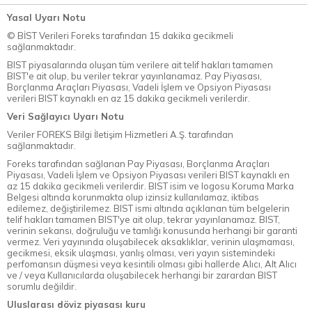
Yasal Uyarı Notu
© BİST Verileri Foreks tarafından 15 dakika gecikmeli
sağlanmaktadır.
BIST piyasalarında oluşan tüm verilere ait telif hakları tamamen
BIST'e ait olup, bu veriler tekrar yayınlanamaz. Pay Piyasası,
Borçlanma Araçları Piyasası, Vadeli İşlem ve Opsiyon Piyasası
verileri BIST kaynaklı en az 15 dakika gecikmeli verilerdir.
Veri Sağlayıcı Uyarı Notu
Veriler FOREKS Bilgi İletişim Hizmetleri A.Ş. tarafından
sağlanmaktadır.
Foreks tarafından sağlanan Pay Piyasası, Borçlanma Araçları
Piyasası, Vadeli İşlem ve Opsiyon Piyasası verileri BIST kaynaklı en
az 15 dakika gecikmeli verilerdir. BIST isim ve logosu Koruma Marka
Belgesi altında korunmakta olup izinsiz kullanılamaz, iktibas
edilemez, değiştirilemez. BIST ismi altında açıklanan tüm belgelerin
telif hakları tamamen BIST'ye ait olup, tekrar yayınlanamaz. BIST,
verinin sekansı, doğruluğu ve tamlığı konusunda herhangi bir garanti
vermez. Veri yayınında oluşabilecek aksaklıklar, verinin ulaşmaması,
gecikmesi, eksik ulaşması, yanlış olması, veri yayın sistemindeki
perfomansın düşmesi veya kesintili olması gibi hallerde Alıcı, Alt Alıcı
ve / veya Kullanıcılarda oluşabilecek herhangi bir zarardan BIST
sorumlu değildir.
Uluslarası döviz piyasası kuru