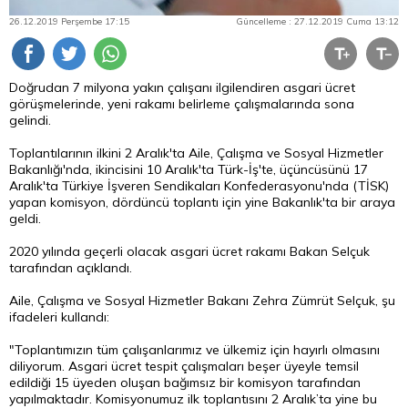
26.12.2019 Perşembe 17:15
Güncelleme : 27.12.2019 Cuma 13:12
Doğrudan 7 milyona yakın çalışanı ilgilendiren asgari ücret
görüşmelerinde, yeni rakamı belirleme çalışmalarında sona
gelindi.
Toplantılarının ilkini 2 Aralık'ta Aile, Çalışma ve Sosyal Hizmetler
Bakanlığı'nda, ikincisini 10 Aralık'ta Türk-İş'te, üçüncüsünü 17
Aralık'ta Türkiye İşveren Sendikaları Konfederasyonu'nda (TİSK)
yapan komisyon, dördüncü toplantı için yine Bakanlık'ta bir araya
geldi.
2020 yılında geçerli olacak asgari ücret rakamı Bakan Selçuk
tarafından açıklandı.
Aile, Çalışma ve Sosyal Hizmetler Bakanı Zehra Zümrüt Selçuk, şu
ifadeleri kullandı:
"Toplantımızın tüm çalışanlarımız ve ülkemiz için hayırlı olmasını
diliyorum. Asgari ücret tespit çalışmaları beşer üyeyle temsil
edildiği 15 üyeden oluşan bağımsız bir komisyon tarafından
yapılmaktadır. Komisyonumuz ilk toplantısını 2 Aralık’ta yine bu