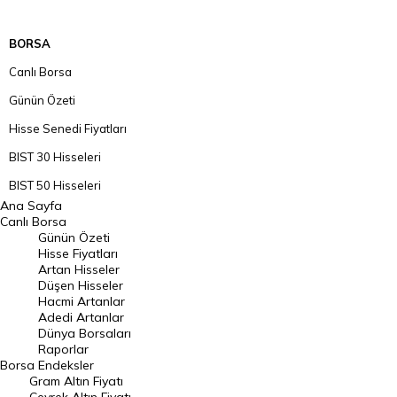
BORSA
Canlı Borsa
Günün Özeti
Hisse Senedi Fiyatları
BIST 30 Hisseleri
BIST 50 Hisseleri
Ana Sayfa
BIST 100 Hisseleri
Canlı Borsa
Günün Özeti
En Çok Artan Hisseler
Hisse Fiyatları
Artan Hisseler
En Çok Düşen Hisseler
Düşen Hisseler
Hacmi Artanlar
Hacmi Artanlar
Adedi Artanlar
Geçmiş Kapanışlar
Dünya Borsaları
Raporlar
Dünya Borsaları
Borsa
Endeksler
Gram Altın Fiyatı
Raporlar