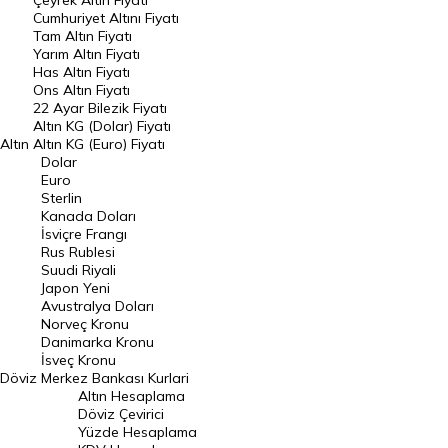
Çeyrek Altın Fiyatı
Endeksler
Cumhuriyet Altını Fiyatı
Tam Altın Fiyatı
Yarım Altın Fiyatı
DÖVİZ
Has Altın Fiyatı
Ons Altın Fiyatı
Döviz Kuru
22 Ayar Bilezik Fiyatı
Dolar Kuru
Altın KG (Dolar) Fiyatı
Altın
Altın KG (Euro) Fiyatı
Euro Kuru
Dolar
Euro
Pound Kuru
Sterlin
Kanada Doları
Frank Kuru
İsviçre Frangı
Riyal Kuru
Rus Rublesi
Suudi Riyali
Avustralya Doları
Japon Yeni
Avustralya Doları
Danimarka Kronu Kuru
Norveç Kronu
Danimarka Kronu
Kanada Doları Kuru
İsveç Kronu
Döviz
Merkez Bankası Kurlari
Norveç Kronu Kuru
Altın Hesaplama
İsveç Kronu Kuru
Döviz Çevirici
Yüzde Hesaplama
Japon Yeni Kuru