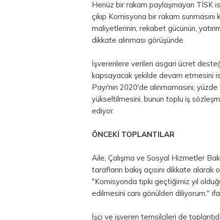
Henüz bir rakam paylaşmayan TİSK is
çıkıp Komisyona bir rakam sunmasını ka
maliyetlerinin, rekabet gücünün, yatırım
dikkate alınması görüşünde.
İşverenlere verilen asgari ücret desteğ
kapsayacak şekilde devam etmesini ist
Payı'nın 2020'de alınmamasını, yüzde
yükseltilmesini, bunun toplu iş sözleşm
ediyor.
ÖNCEKİ TOPLANTILAR
Aile, Çalışma ve Sosyal Hizmetler Bak
tarafların bakış açısını dikkate alarak 
"Komisyonda tıpkı geçtiğimiz yıl olduğu 
edilmesini canı gönülden diliyorum." ifa
İşçi ve işveren temsilcileri de toplantıd