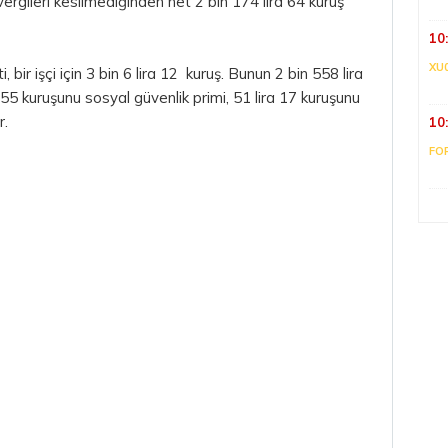
vergileri kesilmediğinden net 2 bin 174 lira 64 kuruş
10
XU
 bir işçi için 3 bin 6 lira 12 kuruş. Bunun 2 bin 558 lira
 55 kuruşunu sosyal güvenlik primi, 51 lira 17 kuruşunu
r.
10
FO