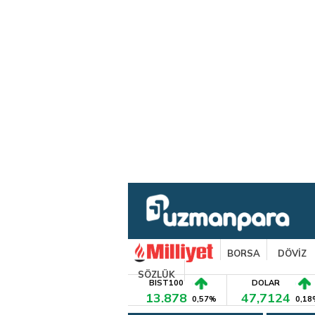
BORSA
DÖVİZ
SÖZLÜK
BIST100
DOLAR
13.878
47,7124
0,57%
0,18