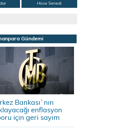
adar
Hisse Senedi
manpara Gündemi
rkez Bankası`nın
klayacağı enflasyon
oru için geri sayım