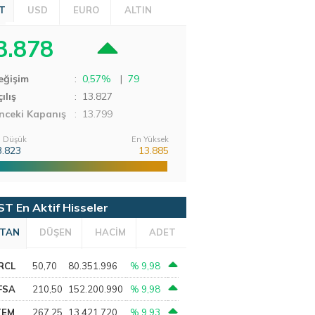
T
USD
EURO
ALTIN
3.878
eğişim
:
0,57%
|
79
ılış
:
13.827
nceki Kapanış
: 13.799
 Düşük
En Yüksek
3.823
13.885
ST En Aktif Hisseler
TAN
DÜŞEN
HACİM
ADET
RCL
50,70
80.351.996
% 9,98
FSA
210,50
152.200.990
% 9,98
TEM
267,25
13.421.720
% 9,93