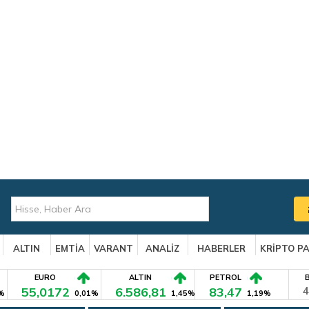
ALTIN
EMTİA
VARANT
ANALİZ
HABERLER
KRİPTO P
EURO
ALTIN
PETROL
55,0172
6.586,81
83,47
4
%
0,01%
1,45%
1,19%