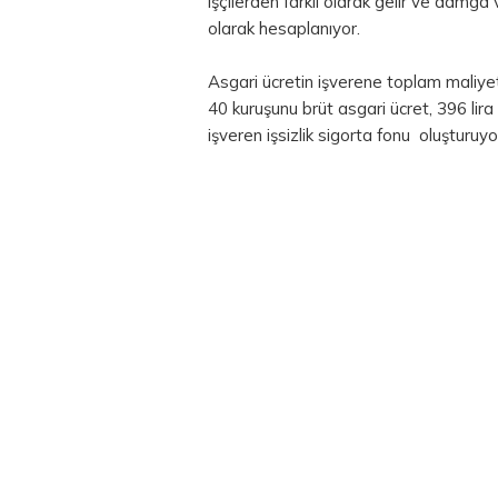
işçilerden farklı olarak gelir ve damga 
olarak hesaplanıyor.
Asgari ücretin işverene toplam maliyeti,
40 kuruşunu brüt asgari ücret, 396 lira
işveren işsizlik sigorta fonu oluşturuyo