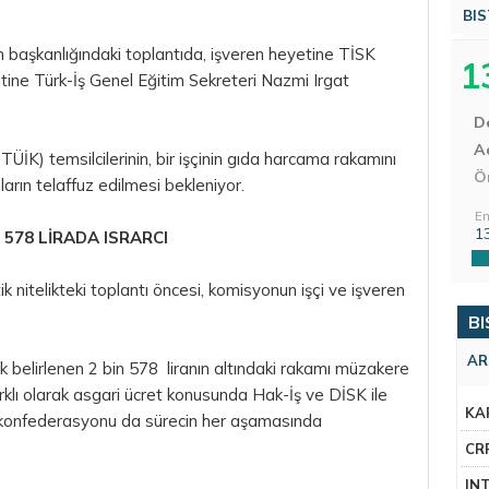
BIS
başkanlığındaki toplantıda, işveren heyetine TİSK
1
tine Türk-İş Genel Eğitim Sekreteri Nazmi Irgat
D
Aç
TÜİK) temsilcilerinin, bir işçinin gıda harcama rakamını
Ö
rın telaffuz edilmesi bekleniyor.
En
1
 578 LİRADA ISRARCI
ik nitelikteki toplantı öncesi, komisyonun işçi ve işveren
BI
AR
rak belirlenen 2 bin 578 liranın altındaki rakamı müzakere
arklı olarak asgari ücret konusunda Hak-İş ve DİSK ile
KA
ki konfederasyonu da sürecin her aşamasında
CR
IN