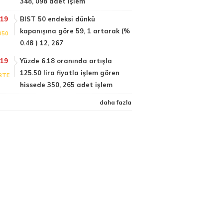
348, 098 adet işlem
:19
BIST 50 endeksi dünkü
kapanışına göre 59, 1 artarak (%
050
0.48 ) 12, 267
:19
Yüzde 6.18 oranında artışla
125.50 lira fiyatla işlem gören
RTE
hissede 350, 265 adet işlem
daha fazla