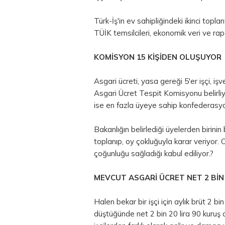
Türk-İş'in ev sahipliğindeki ikinci topl
TÜİK temsilcileri, ekonomik veri ve rap
KOMİSYON 15 KİŞİDEN OLUŞUYOR
Asgari ücreti, yasa gereği 5'er işçi, i
Asgari Ücret Tespit Komisyonu belirliyo
ise en fazla üyeye sahip konfederasyon
Bakanlığın belirlediği üyelerden birinin
toplanıp, oy çokluğuyla karar veriyor. O
çoğunluğu sağladığı kabul ediliyor.?
MEVCUT ASGARİ ÜCRET NET 2 BİN 
Halen bekar bir işçi için aylık brüt 2 bi
düştüğünde net 2 bin 20 lira 90 kuruş o