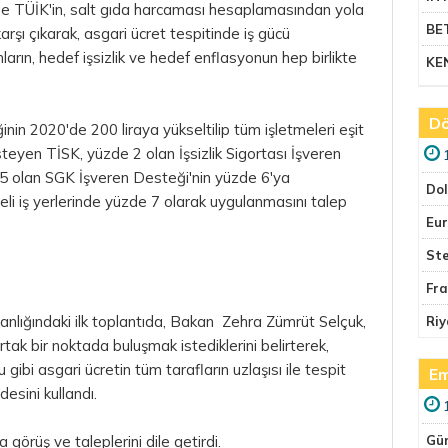
e TÜİK'in, salt gıda harcaması hesaplamasından yola
BE
rşı çıkarak, asgari ücret tespitinde iş gücü
ların, hedef işsizlik ve hedef enflasyonun hep birlikte
KE
Dö
inin 2020'de 200 liraya yükseltilip tüm işletmeleri eşit
eyen TİSK, yüzde 2 olan İşsizlik Sigortası İşveren
 5 olan SGK İşveren Desteği'nin yüzde 6'ya
Do
eli iş yerlerinde yüzde 7 olarak uygulanmasını talep
Eu
Ste
Fr
anlığındaki ilk toplantıda, Bakan Zehra Zümrüt Selçuk,
Riy
ortak bir noktada buluşmak istediklerini belirterek,
gibi asgari ücretin tüm tarafların uzlaşısı ile tespit
Em
desini kullandı.
a görüş ve taleplerini dile getirdi.
Gü