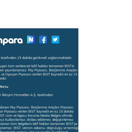
s tarafından 15 dakika gecikmeli sağlanmaktadır.
uşan tüm verilere ait telif hakları tamamen BIST'e
tekrar yayınlanamaz. Pay Piyasası, Borçlanma Araçları
m ve Opsiyon Piyasası verileri BIST kaynaklı en az 15
erdir.
ı Notu
i İletişim Hizmetleri A.Ş. tarafından
ğlanan Pay Piyasası, Borçlanma Araçları Piyasası,
on Piyasası verileri BIST kaynaklı en az 15 dakika
 BIST isim ve logosu Koruma Marka Belgesi altında
iz kullanılamaz, iktibas edilemez, değiştirilemez.
klanan tüm belgelerin telif hakları tamamen BIST'ye
nlanamaz. BIST, verinin sekansı, doğruluğu ve tamlığı
ir garanti vermez. Veri yayınında oluşabilecek