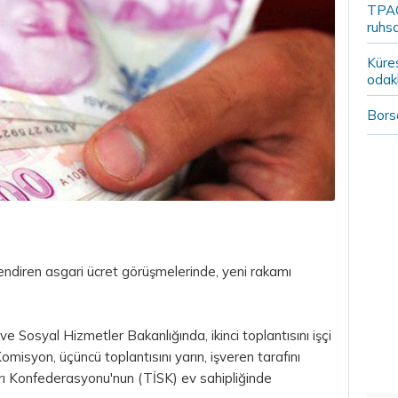
TPAO
ruhsa
Küre
odak
Borsa
lendiren asgari ücret görüşmelerinde, yeni rakamı
a ve Sosyal Hizmetler Bakanlığında, ikinci toplantısını işçi
omisyon, üçüncü toplantısını yarın, işveren tarafını
rı Konfederasyonu'nun (TİSK) ev sahipliğinde