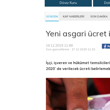
Döviz Kuru
Dol
GÜNDEM
KAP HABERLERİ
SON DAKİKA
Yeni asgari ücret 
16.12.2019 11:48
Son güncelleme : 17.12.2019 11:10
İşçi, işveren ve hükümet temsilcil
2020`de verilecek ücreti belirlemek