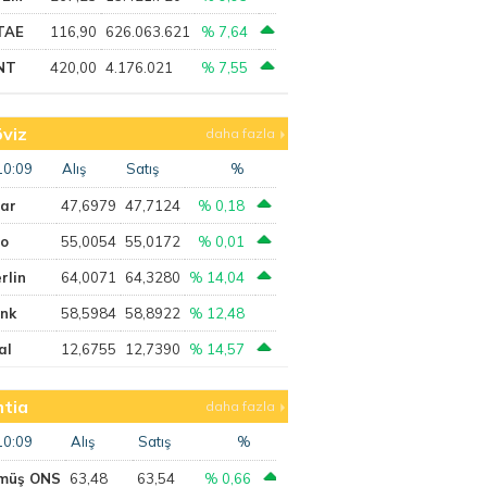
TAE
116,90
626.063.621
% 7,64
NT
420,00
4.176.021
% 7,55
viz
daha fazla
10:09
Alış
Satış
%
lar
47,6979
47,7124
% 0,18
ro
55,0054
55,0172
% 0,01
rlin
64,0071
64,3280
% 14,04
ank
58,5984
58,8922
% 12,48
al
12,6755
12,7390
% 14,57
tia
daha fazla
10:09
Alış
Satış
%
müş ONS
63,48
63,54
% 0,66