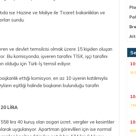
Pla
antıda ise Hazine ve Maliye ile Ticaret bakanlıkları ve
Pa
orları sundu.
Bre
Alt
şveren ve devlet temsilcisi olmak üzere 15 kişiden oluşan
Se
r. Bu komisyonda, işveren tarafını TİSK, işçi tarafını
 olduğu için Türk-İş temsil ediyor.
10
XU
 başkanlık ettiği komisyon, en az 10 üyenin katılımıyla
yların eşitliği halinde başkanın bulunduğu tarafın
10
TK
20 LİRA
n 558 lira 40 kuruş olan asgari ücret, vergiler ve kesintiler
10
larak uygulanıyor. Apartman görevlileri için ise normal
ED