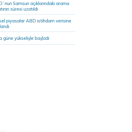
`nun Samsun açıklarındaki arama
tının süresi uzatıldı
sel piyasalar ABD istihdam verisine
landı
 güne yükselişle başladı