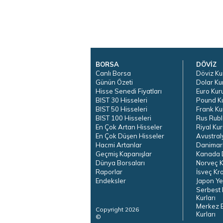
BORSA
DÖVİZ
Canlı Borsa
Döviz Ku
Günün Özeti
Dolar Ku
Hisse Senedi Fiyatları
Euro Kur
BIST 30 Hisseleri
Pound K
BIST 50 Hisseleri
Frank Ku
BIST 100 Hisseleri
Rus Rubl
En Çok Artan Hisseler
Riyal Kur
En Çok Düşen Hisseler
Avustral
Hacmi Artanlar
Danimar
Geçmiş Kapanışlar
Kanada D
Dünya Borsaları
Norveç K
Raporlar
İsveç Kr
Endeksler
Japon Ye
Serbest 
Kurları
Merkez 
Copyright 2026
Kurları
©