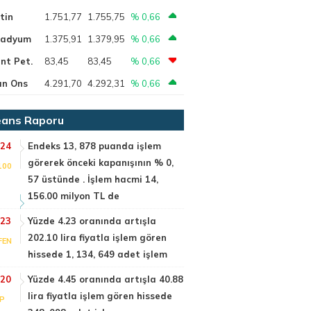
tin
1.751,77
1.755,75
% 0,66
ladyum
1.375,91
1.379,95
% 0,66
nt Pet.
83,45
83,45
% 0,66
ın Ons
4.291,70
4.292,31
% 0,66
ans Raporu
:24
Endeks 13, 878 puanda işlem
görerek önceki kapanışının % 0,
100
57 üstünde . İşlem hacmi 14,
156.00 milyon TL de
:23
Yüzde 4.23 oranında artışla
202.10 lira fiyatla işlem gören
FEN
hissede 1, 134, 649 adet işlem
:20
Yüzde 4.45 oranında artışla 40.88
lira fiyatla işlem gören hissede
IP