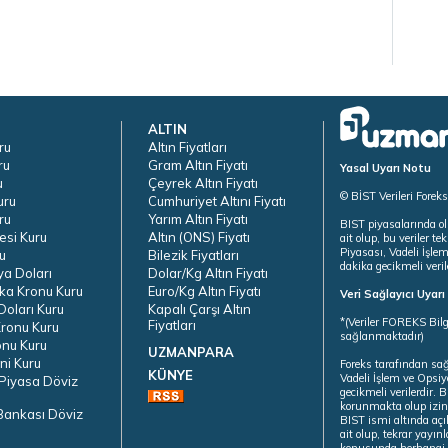
ALTIN
ru
Altın Fiyatları
ru
Gram Altın Fiyatı
Yasal Uyarı Notu
u
Çeyrek Altın Fiyatı
© BİST Verileri Forek
uru
Cumhuriyet Altını Fiyatı
ru
Yarım Altın Fiyatı
BIST piyasalarında ol
esi Kuru
Altın (ONS) Fiyatı
ait olup, bu veriler 
Piyasası, Vadeli İşle
u
Bilezik Fiyatları
dakika gecikmeli veril
ya Doları
Dolar/Kg Altın Fiyatı
ka Kronu Kuru
Euro/Kg Altın Fiyatı
Veri Sağlayıcı Uyar
oları Kuru
Kapalı Çarşı Altın
*(Veriler FOREKS Bilg
Fiyatları
ronu Kuru
sağlanmaktadır)
onu Kuru
UZMANPARA
ni Kuru
Foreks tarafından sa
KÜNYE
Vadeli İşlem ve Opsiy
Piyasa Döviz
gecikmeli verilerdir.
korunmakta olup izins
Bankası Döviz
BIST ismi altında açı
ait olup, tekrar yayı
konusunda herhangi b