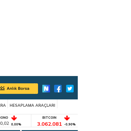
ARA
HESAPLAMA ARAÇLARI
BONO
BITCOIN
0,02
3.062.081
0,00%
-0,90%