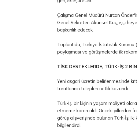
gerçekleştirecek.
Çalışma Genel Müdürü Nurcan Önder'in 
Genel Sekreteri Akansel Koç, işçi heye
başkanlık edecek.
Toplantıda, Türkiye İstatistik Kurumu (
paylaşması ve görüşmelerde ilk rakamla
TİSK DESTEKLERDE, TÜRK-İŞ 2 BİN
Yeni asgari ücretin belirlenmesinde krit
taraflarının talepleri netlik kazandı.
Türk-İş, bir kişinin yaşam maliyeti ola
etmeme kararı aldı. Önceki yıllardan f
görüş alışverişinde bulunan Türk-İş, i
bilgilendirdi.