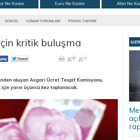
ar Ne Kadar
Euro Ne Kadar
Altın Ne K
GÜNCEL
UZMAN YORUMLARI
PİYASA TAKVİMİ
için kritik buluşma
uz
erinden oluşan Asgari Ücret Tespit Komisyonu,
 için yarın üçüncü kez toplanacak.
Me
açı
rap