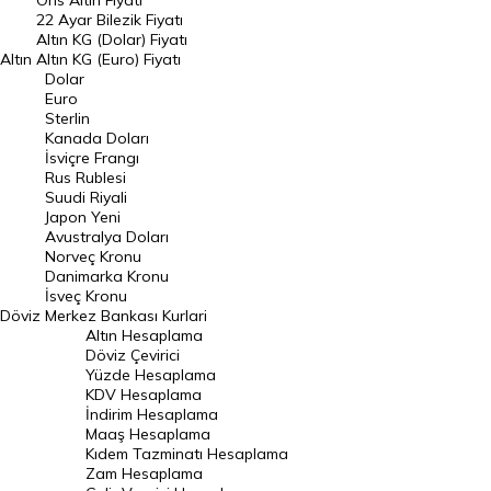
Ons Altın Fiyatı
Döviz Kuru
22 Ayar Bilezik Fiyatı
Dolar Kuru
Altın KG (Dolar) Fiyatı
Altın
Altın KG (Euro) Fiyatı
Euro Kuru
Dolar
Euro
Pound Kuru
Sterlin
Kanada Doları
Frank Kuru
İsviçre Frangı
Riyal Kuru
Rus Rublesi
Suudi Riyali
Avustralya Doları
Japon Yeni
Avustralya Doları
Danimarka Kronu Kuru
Norveç Kronu
Danimarka Kronu
Kanada Doları Kuru
İsveç Kronu
Döviz
Merkez Bankası Kurlari
Norveç Kronu Kuru
Altın Hesaplama
İsveç Kronu Kuru
Döviz Çevirici
Yüzde Hesaplama
Japon Yeni Kuru
KDV Hesaplama
İndirim Hesaplama
Serbest Piyasa Döviz Kurları
Maaş Hesaplama
Kıdem Tazminatı Hesaplama
Merkez Bankası Döviz Kurları
Zam Hesaplama