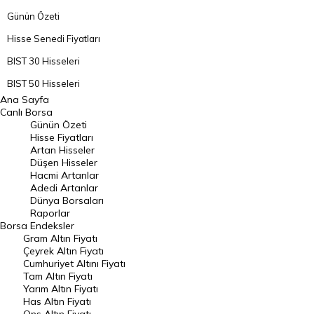
Günün Özeti
Hisse Senedi Fiyatları
BIST 30 Hisseleri
BIST 50 Hisseleri
Ana Sayfa
BIST 100 Hisseleri
Canlı Borsa
Günün Özeti
En Çok Artan Hisseler
Hisse Fiyatları
Artan Hisseler
En Çok Düşen Hisseler
Düşen Hisseler
Hacmi Artanlar
Hacmi Artanlar
Adedi Artanlar
Geçmiş Kapanışlar
Dünya Borsaları
Raporlar
Dünya Borsaları
Borsa
Endeksler
Gram Altın Fiyatı
Raporlar
Çeyrek Altın Fiyatı
Endeksler
Cumhuriyet Altını Fiyatı
Tam Altın Fiyatı
Yarım Altın Fiyatı
DÖVİZ
Has Altın Fiyatı