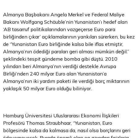
Almanya Başbakanı Angela Merkel ve Federal Maliye
Bakanı Wolfgang Schäuble’nin Yunanistan’ı hedef alan
‘AB tasarruf politikalarından vazgeçerse Euro
para
birliğinden çıkar’ açıklamalarının yankıları sürerken, bu kez
de “Yunanistan Euro birliğinde kalsa bile iflas etmiştir,
Almanya’nın ödediği paraları geri alması mümkün değil.”
şeklindeki tespit gündeme bomba gibi düştü. 2010
yılından beri Almanya’nın verdiği destekle Avrupa
Birliği’nden 240 milyar Euro alan Yunanistan’a
Almanya’nın iki yardım paketi ile verdiği borç miktarının
yaklaşık 50 milyar Euro olduğu biliniyor.
Hamburg Üniversitesi Uluslararası Ekonomi İlişkileri
Profesörü Thomas Straubhaar, “Yunanistan, Euro
bölgesinde kalsa da kalmasa da, nasıl olsa borçlarını geri
ödeyemeyecek. Burada önemli olan en azından faizlerin