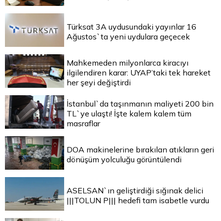
Türksat 3A uydusundaki yayınlar 16
Ağustos`ta yeni uydulara geçecek
Mahkemeden milyonlarca kiracıyı
ilgilendiren karar: UYAP’taki tek hareket
her şeyi değiştirdi
İstanbul`da taşınmanın maliyeti 200 bin
TL`ye ulaştı! İşte kalem kalem tüm
masraflar
DOA makinelerine bırakılan atıkların geri
dönüşüm yolculuğu görüntülendi
ASELSAN`ın geliştirdiği sığınak delici
|||TOLUN P||| hedefi tam isabetle vurdu