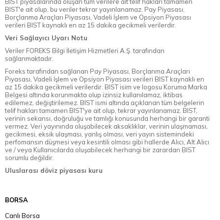
BIST piyasalarında oluşan tüm verilere ait telif hakları tamamen
BIST'e ait olup, bu veriler tekrar yayınlanamaz. Pay Piyasası,
Borçlanma Araçları Piyasası, Vadeli İşlem ve Opsiyon Piyasası
verileri BIST kaynaklı en az 15 dakika gecikmeli verilerdir.
Veri Sağlayıcı Uyarı Notu
Veriler FOREKS Bilgi İletişim Hizmetleri A.Ş. tarafından
sağlanmaktadır.
Foreks tarafından sağlanan Pay Piyasası, Borçlanma Araçları
Piyasası, Vadeli İşlem ve Opsiyon Piyasası verileri BIST kaynaklı en
az 15 dakika gecikmeli verilerdir. BIST isim ve logosu Koruma Marka
Belgesi altında korunmakta olup izinsiz kullanılamaz, iktibas
edilemez, değiştirilemez. BIST ismi altında açıklanan tüm belgelerin
telif hakları tamamen BIST'ye ait olup, tekrar yayınlanamaz. BIST,
verinin sekansı, doğruluğu ve tamlığı konusunda herhangi bir garanti
vermez. Veri yayınında oluşabilecek aksaklıklar, verinin ulaşmaması,
gecikmesi, eksik ulaşması, yanlış olması, veri yayın sistemindeki
perfomansın düşmesi veya kesintili olması gibi hallerde Alıcı, Alt Alıcı
ve / veya Kullanıcılarda oluşabilecek herhangi bir zarardan BIST
sorumlu değildir.
Uluslarası döviz piyasası kuru
BORSA
Canlı Borsa