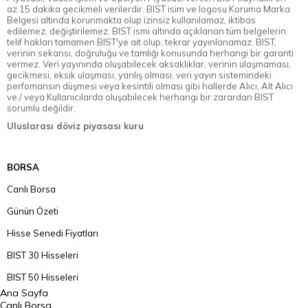
az 15 dakika gecikmeli verilerdir. BIST isim ve logosu Koruma Marka
Belgesi altında korunmakta olup izinsiz kullanılamaz, iktibas
edilemez, değiştirilemez. BIST ismi altında açıklanan tüm belgelerin
telif hakları tamamen BIST'ye ait olup, tekrar yayınlanamaz. BIST,
verinin sekansı, doğruluğu ve tamlığı konusunda herhangi bir garanti
vermez. Veri yayınında oluşabilecek aksaklıklar, verinin ulaşmaması,
gecikmesi, eksik ulaşması, yanlış olması, veri yayın sistemindeki
perfomansın düşmesi veya kesintili olması gibi hallerde Alıcı, Alt Alıcı
ve / veya Kullanıcılarda oluşabilecek herhangi bir zarardan BIST
sorumlu değildir.
Uluslarası döviz piyasası kuru
BORSA
Canlı Borsa
Günün Özeti
Hisse Senedi Fiyatları
BIST 30 Hisseleri
BIST 50 Hisseleri
Ana Sayfa
BIST 100 Hisseleri
Canlı Borsa