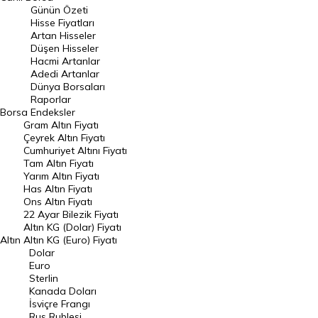
Günün Özeti
En Çok Artan Hisseler
Hisse Fiyatları
Artan Hisseler
En Çok Düşen Hisseler
Düşen Hisseler
Hacmi Artanlar
Hacmi Artanlar
Adedi Artanlar
Geçmiş Kapanışlar
Dünya Borsaları
Raporlar
Dünya Borsaları
Borsa
Endeksler
Gram Altın Fiyatı
Raporlar
Çeyrek Altın Fiyatı
Endeksler
Cumhuriyet Altını Fiyatı
Tam Altın Fiyatı
Yarım Altın Fiyatı
DÖVİZ
Has Altın Fiyatı
Ons Altın Fiyatı
Döviz Kuru
22 Ayar Bilezik Fiyatı
Dolar Kuru
Altın KG (Dolar) Fiyatı
Altın
Altın KG (Euro) Fiyatı
Euro Kuru
Dolar
Euro
Pound Kuru
Sterlin
Kanada Doları
Frank Kuru
İsviçre Frangı
Riyal Kuru
Rus Rublesi